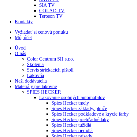
SIA TV
COLAD TV
Teroson TV
Kontakty
Vyžiadať si cenovú ponuku
Môj účet
Úvod
O nás
Color Centrum SH s.r.o.
Školenia
Servis striekacích pištolí
Lakovňa
Naši dodávatelia
Materiály pre lakovne
SPIES HECKER
Lakovanie osobných automobilov
Spies Hecker tmely
Spies Hecker základy, plniče
Spies Hecker podkladové a krycie farby
Spies Hecker priehľadné laky
Spies Hecker tužidlá
Spies Hecker riedidlá
Spies Hecker prísady