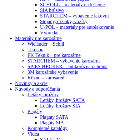
SCHOLL – materiály na leštenie
SIA brúsivo
STARCHEM – vybavenie lakovní
Stojany, držiaky, vozíky
U-POL – materiály pre autolakovanie
Výpredaj
Materiály pre karosárne
Wieländer + Schill
Teroson
FK Teknik – pre karosárne
STARCHEM – vybavenie karosární
SPIES HECKER – antikorózna ochrana
3M karosárske vybavenie
Rôzne – karosáreň
Novinky a akcie
Návody a odporúčania
Letáky, brožúry
Letáky, brožúry SATA
Letáky, brožúry SIA
Plagáty
Plagáty SATA
Plagáty SIA
Kompletné katalógy
Videá
SATA TV