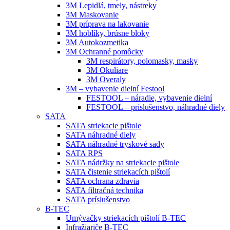
3M Lepidlá, tmely, nástreky
3M Maskovanie
3M príprava na lakovanie
3M hoblíky, brúsne bloky
3M Autokozmetika
3M Ochranné pomôcky
3M respirátory, polomasky, masky
3M Okuliare
3M Overaly
3M – vybavenie dielní Festool
FESTOOL – náradie, vybavenie dielní
FESTOOL – príslušenstvo, náhradné diely
SATA
SATA striekacie pištole
SATA náhradné diely
SATA náhradné tryskové sady
SATA RPS
SATA nádržky na striekacie pištole
SATA čistenie striekacích pištolí
SATA ochrana zdravia
SATA filtračná technika
SATA príslušenstvo
B-TEC
Umývačky striekacích pištolí B-TEC
Infražiariče B-TEC