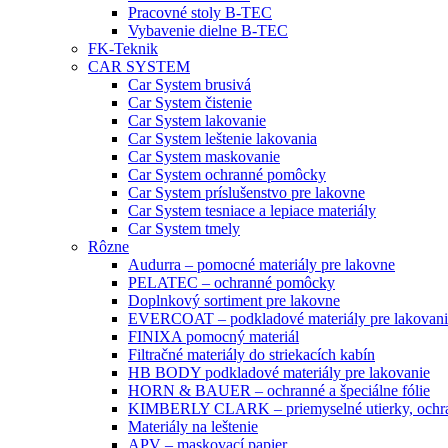
Pracovné stoly B-TEC
Vybavenie dielne B-TEC
FK-Teknik
CAR SYSTEM
Car System brusivá
Car System čistenie
Car System lakovanie
Car System leštenie lakovania
Car System maskovanie
Car System ochranné pomôcky
Car System príslušenstvo pre lakovne
Car System tesniace a lepiace materiály
Car System tmely
Rôzne
Audurra – pomocné materiály pre lakovne
PELATEC – ochranné pomôcky
Doplnkový sortiment pre lakovne
EVERCOAT – podkladové materiály pre lakovani
FINIXA pomocný materiál
Filtračné materiály do striekacích kabín
HB BODY podkladové materiály pre lakovanie
HORN & BAUER – ochranné a špeciálne fólie
KIMBERLY CLARK – priemyselné utierky, ochra
Materiály na leštenie
APV – maskovací papier