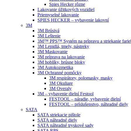
Spies Hecker rôzne
Lakovanie úžitkových vozidiel
Priemyselné lakovanie
SPIES HECKER – vybavenie lakovní
3M
3M Brúsivá
3M Leštenie
3M™ PPS™ Systém na prípravu a striekanie farie
3M Lepidlá, tmely, nástreky
3M Maskovanie
3M príprava na lakovanie
3M hoblíky, brúsne bloky
3M Autokozmetika
3M Ochranné pomôcky
3M respirátory, polomasky, masky
3M Okuliare
3M Overaly
3M – vybavenie dielní Festool
FESTOOL – náradie, vybavenie dielní
FESTOOL – príslušenstvo, náhradné diely
SATA
SATA striekacie pištole
SATA náhradné diely
SATA náhradné tryskové sady
SATA RPS