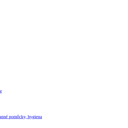
e
nné pomôcky, hygiena