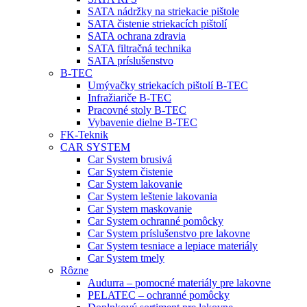
SATA nádržky na striekacie pištole
SATA čistenie striekacích pištolí
SATA ochrana zdravia
SATA filtračná technika
SATA príslušenstvo
B-TEC
Umývačky striekacích pištolí B-TEC
Infražiariče B-TEC
Pracovné stoly B-TEC
Vybavenie dielne B-TEC
FK-Teknik
CAR SYSTEM
Car System brusivá
Car System čistenie
Car System lakovanie
Car System leštenie lakovania
Car System maskovanie
Car System ochranné pomôcky
Car System príslušenstvo pre lakovne
Car System tesniace a lepiace materiály
Car System tmely
Rôzne
Audurra – pomocné materiály pre lakovne
PELATEC – ochranné pomôcky