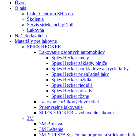
Úvod
O nás
Color Centrum SH s.r.o.
Školenia
Servis striekacích pištolí
Lakovňa
Naši dodávatelia
Materiály pre lakovne
SPIES HECKER
Lakovanie osobných automobilov
Spies Hecker tmely
Spies Hecker základy, plniče
Spies Hecker podkladové a krycie farby
Spies Hecker priehľadné laky
Spies Hecker tužidlá
Spies Hecker riedidlá
Spies Hecker prísady
Spies Hecker rôzne
Lakovanie úžitkových vozidiel
Priemyselné lakovanie
SPIES HECKER – vybavenie lakovní
3M
3M Brúsivá
3M Leštenie
3M™ PPS™ Systém na prípravu a striekanie farie