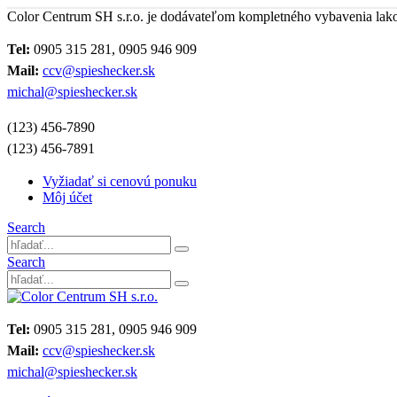
Color Centrum SH s.r.o. je dodávateľom kompletného vybavenia lak
Tel:
0905 315 281, 0905 946 909
Mail:
ccv@spieshecker.sk
michal@spieshecker.sk
(123) 456-7890
(123) 456-7891
Vyžiadať si cenovú ponuku
Môj účet
Search
Search
Tel:
0905 315 281, 0905 946 909
Mail:
ccv@spieshecker.sk
michal@spieshecker.sk