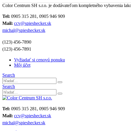
Color Centrum SH s.r.o. je dodávateľom kompletného vybavenia lak
Tel:
0905 315 281, 0905 946 909
Mail:
ccv@spieshecker.sk
michal@spieshecker.sk
(123) 456-7890
(123) 456-7891
Vyžiadať si cenovú ponuku
Môj účet
Search
Search
Tel:
0905 315 281, 0905 946 909
Mail:
ccv@spieshecker.sk
michal@spieshecker.sk