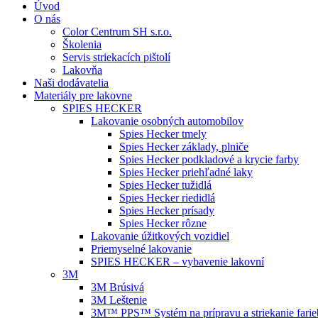
Úvod
O nás
Color Centrum SH s.r.o.
Školenia
Servis striekacích pištolí
Lakovňa
Naši dodávatelia
Materiály pre lakovne
SPIES HECKER
Lakovanie osobných automobilov
Spies Hecker tmely
Spies Hecker základy, plniče
Spies Hecker podkladové a krycie farby
Spies Hecker priehľadné laky
Spies Hecker tužidlá
Spies Hecker riedidlá
Spies Hecker prísady
Spies Hecker rôzne
Lakovanie úžitkových vozidiel
Priemyselné lakovanie
SPIES HECKER – vybavenie lakovní
3M
3M Brúsivá
3M Leštenie
3M™ PPS™ Systém na prípravu a striekanie farie