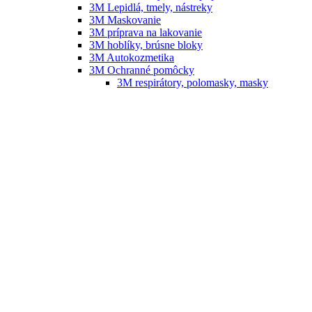
3M Lepidlá, tmely, nástreky
3M Maskovanie
3M príprava na lakovanie
3M hoblíky, brúsne bloky
3M Autokozmetika
3M Ochranné pomôcky
3M respirátory, polomasky, masky
3M Okuliare
3M Overaly
3M – vybavenie dielní Festool
FESTOOL – náradie, vybavenie dielní
FESTOOL – príslušenstvo, náhradné diely
SATA
SATA striekacie pištole
SATA náhradné diely
SATA náhradné tryskové sady
SATA RPS
SATA nádržky na striekacie pištole
SATA čistenie striekacích pištolí
SATA ochrana zdravia
SATA filtračná technika
SATA príslušenstvo
B-TEC
Umývačky striekacích pištolí B-TEC
Infražiariče B-TEC