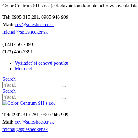
Color Centrum SH s.r.o. je dodávateľom kompletného vybavenia lak
Tel:
0905 315 281, 0905 946 909
Mail:
ccv@spieshecker.sk
michal@spieshecker.sk
(123) 456-7890
(123) 456-7891
Vyžiadať si cenovú ponuku
Môj účet
Search
Search
Tel:
0905 315 281, 0905 946 909
Mail:
ccv@spieshecker.sk
michal@spieshecker.sk