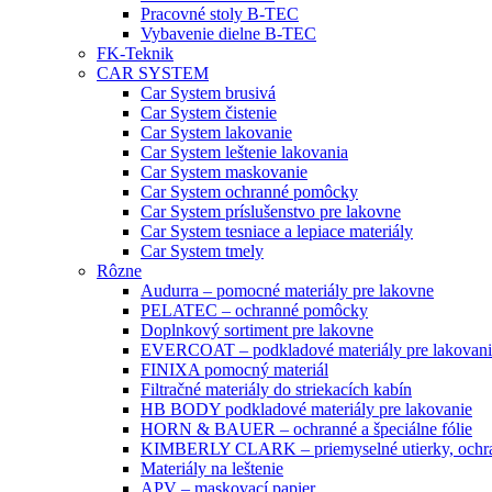
Pracovné stoly B-TEC
Vybavenie dielne B-TEC
FK-Teknik
CAR SYSTEM
Car System brusivá
Car System čistenie
Car System lakovanie
Car System leštenie lakovania
Car System maskovanie
Car System ochranné pomôcky
Car System príslušenstvo pre lakovne
Car System tesniace a lepiace materiály
Car System tmely
Rôzne
Audurra – pomocné materiály pre lakovne
PELATEC – ochranné pomôcky
Doplnkový sortiment pre lakovne
EVERCOAT – podkladové materiály pre lakovani
FINIXA pomocný materiál
Filtračné materiály do striekacích kabín
HB BODY podkladové materiály pre lakovanie
HORN & BAUER – ochranné a špeciálne fólie
KIMBERLY CLARK – priemyselné utierky, ochra
Materiály na leštenie
APV – maskovací papier