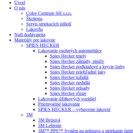
Úvod
O nás
Color Centrum SH s.r.o.
Školenia
Servis striekacích pištolí
Lakovňa
Naši dodávatelia
Materiály pre lakovne
SPIES HECKER
Lakovanie osobných automobilov
Spies Hecker tmely
Spies Hecker základy, plniče
Spies Hecker podkladové a krycie farby
Spies Hecker priehľadné laky
Spies Hecker tužidlá
Spies Hecker riedidlá
Spies Hecker prísady
Spies Hecker rôzne
Lakovanie úžitkových vozidiel
Priemyselné lakovanie
SPIES HECKER – vybavenie lakovní
3M
3M Brúsivá
3M Leštenie
3M™ PPS™ Systém na prípravu a striekanie farie