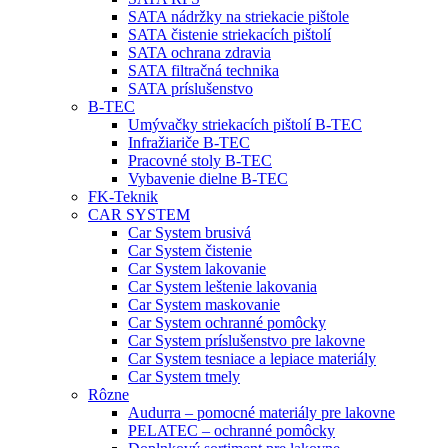
SATA nádržky na striekacie pištole
SATA čistenie striekacích pištolí
SATA ochrana zdravia
SATA filtračná technika
SATA príslušenstvo
B-TEC
Umývačky striekacích pištolí B-TEC
Infražiariče B-TEC
Pracovné stoly B-TEC
Vybavenie dielne B-TEC
FK-Teknik
CAR SYSTEM
Car System brusivá
Car System čistenie
Car System lakovanie
Car System leštenie lakovania
Car System maskovanie
Car System ochranné pomôcky
Car System príslušenstvo pre lakovne
Car System tesniace a lepiace materiály
Car System tmely
Rôzne
Audurra – pomocné materiály pre lakovne
PELATEC – ochranné pomôcky