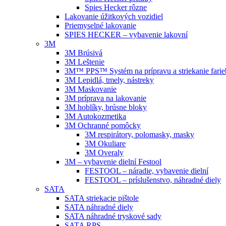
Spies Hecker rôzne
Lakovanie úžitkových vozidiel
Priemyselné lakovanie
SPIES HECKER – vybavenie lakovní
3M
3M Brúsivá
3M Leštenie
3M™ PPS™ Systém na prípravu a striekanie farie
3M Lepidlá, tmely, nástreky
3M Maskovanie
3M príprava na lakovanie
3M hoblíky, brúsne bloky
3M Autokozmetika
3M Ochranné pomôcky
3M respirátory, polomasky, masky
3M Okuliare
3M Overaly
3M – vybavenie dielní Festool
FESTOOL – náradie, vybavenie dielní
FESTOOL – príslušenstvo, náhradné diely
SATA
SATA striekacie pištole
SATA náhradné diely
SATA náhradné tryskové sady
SATA RPS