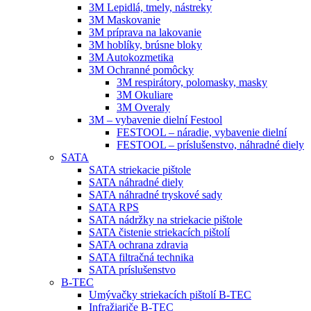
3M Lepidlá, tmely, nástreky
3M Maskovanie
3M príprava na lakovanie
3M hoblíky, brúsne bloky
3M Autokozmetika
3M Ochranné pomôcky
3M respirátory, polomasky, masky
3M Okuliare
3M Overaly
3M – vybavenie dielní Festool
FESTOOL – náradie, vybavenie dielní
FESTOOL – príslušenstvo, náhradné diely
SATA
SATA striekacie pištole
SATA náhradné diely
SATA náhradné tryskové sady
SATA RPS
SATA nádržky na striekacie pištole
SATA čistenie striekacích pištolí
SATA ochrana zdravia
SATA filtračná technika
SATA príslušenstvo
B-TEC
Umývačky striekacích pištolí B-TEC
Infražiariče B-TEC