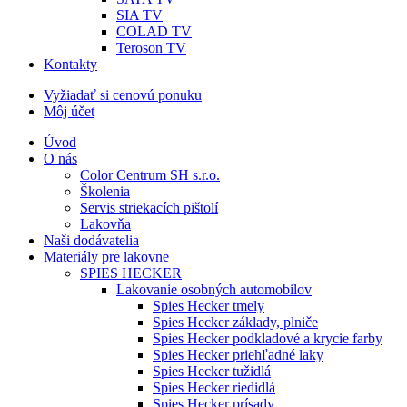
SIA TV
COLAD TV
Teroson TV
Kontakty
Vyžiadať si cenovú ponuku
Môj účet
Úvod
O nás
Color Centrum SH s.r.o.
Školenia
Servis striekacích pištolí
Lakovňa
Naši dodávatelia
Materiály pre lakovne
SPIES HECKER
Lakovanie osobných automobilov
Spies Hecker tmely
Spies Hecker základy, plniče
Spies Hecker podkladové a krycie farby
Spies Hecker priehľadné laky
Spies Hecker tužidlá
Spies Hecker riedidlá
Spies Hecker prísady