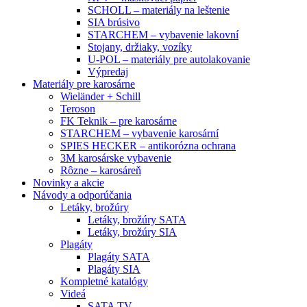
SCHOLL – materiály na leštenie
SIA brúsivo
STARCHEM – vybavenie lakovní
Stojany, držiaky, vozíky
U-POL – materiály pre autolakovanie
Výpredaj
Materiály pre karosárne
Wieländer + Schill
Teroson
FK Teknik – pre karosárne
STARCHEM – vybavenie karosární
SPIES HECKER – antikorózna ochrana
3M karosárske vybavenie
Rôzne – karosáreň
Novinky a akcie
Návody a odporúčania
Letáky, brožúry
Letáky, brožúry SATA
Letáky, brožúry SIA
Plagáty
Plagáty SATA
Plagáty SIA
Kompletné katalógy
Videá
SATA TV