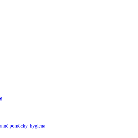
e
nné pomôcky, hygiena