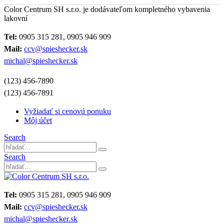
Color Centrum SH s.r.o. je dodávateľom kompletného vybavenia
lakovní
Tel:
0905 315 281, 0905 946 909
Mail:
ccv@spieshecker.sk
michal@spieshecker.sk
(123) 456-7890
(123) 456-7891
Vyžiadať si cenovú ponuku
Môj účet
Search
Search
Tel:
0905 315 281, 0905 946 909
Mail:
ccv@spieshecker.sk
michal@spieshecker.sk