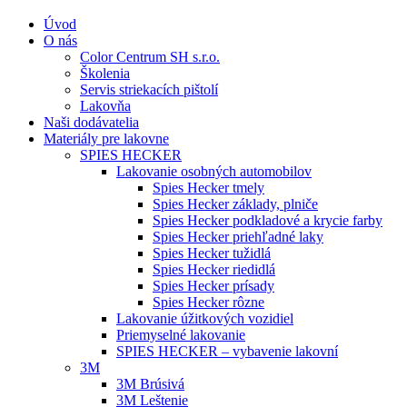
Úvod
O nás
Color Centrum SH s.r.o.
Školenia
Servis striekacích pištolí
Lakovňa
Naši dodávatelia
Materiály pre lakovne
SPIES HECKER
Lakovanie osobných automobilov
Spies Hecker tmely
Spies Hecker základy, plniče
Spies Hecker podkladové a krycie farby
Spies Hecker priehľadné laky
Spies Hecker tužidlá
Spies Hecker riedidlá
Spies Hecker prísady
Spies Hecker rôzne
Lakovanie úžitkových vozidiel
Priemyselné lakovanie
SPIES HECKER – vybavenie lakovní
3M
3M Brúsivá
3M Leštenie