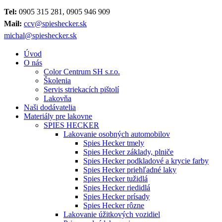
Tel:
0905 315 281, 0905 946 909
Mail:
ccv@spieshecker.sk
michal@spieshecker.sk
Úvod
O nás
Color Centrum SH s.r.o.
Školenia
Servis striekacích pištolí
Lakovňa
Naši dodávatelia
Materiály pre lakovne
SPIES HECKER
Lakovanie osobných automobilov
Spies Hecker tmely
Spies Hecker základy, plniče
Spies Hecker podkladové a krycie farby
Spies Hecker priehľadné laky
Spies Hecker tužidlá
Spies Hecker riedidlá
Spies Hecker prísady
Spies Hecker rôzne
Lakovanie úžitkových vozidiel