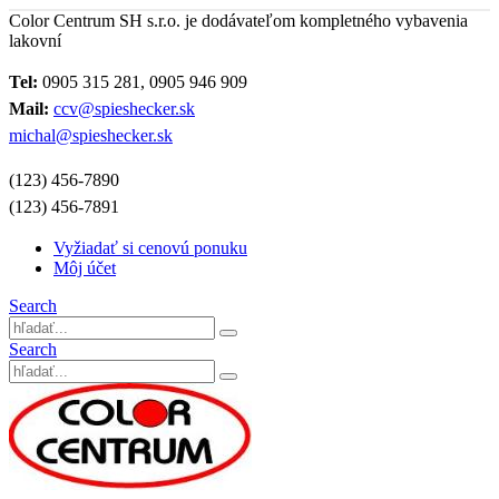
Color Centrum SH s.r.o. je dodávateľom kompletného vybavenia
lakovní
Tel:
0905 315 281, 0905 946 909
Mail:
ccv@spieshecker.sk
michal@spieshecker.sk
(123) 456-7890
(123) 456-7891
Vyžiadať si cenovú ponuku
Môj účet
Search
Search