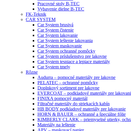
Pracovné stoly B-TEC
Vybavenie dielne B-TEC
FK-Teknik
CAR SYSTEM
Car System brusivá
Car System čistenie
Car System lakovanie
Car System leštenie lakovania
Car System maskovanie
Car System ochranné pomôcky
Car System príslušenstvo pre lakovne
Car System tesniace a lepiace materiály
Car System tmely
Rôzne
Audurra – pomocné materiály pre lakovne
PELATEC – ochranné pomôcky
Doplnkový sortiment pre lakovne
EVERCOAT – podkladové materiály pre lakovani
FINIXA pomocný materiál
Filtračné materiály do striekacích kabín
HB BODY podkladové materiály pre lakovanie
HORN & BAUER – ochranné a špeciálne fólie
KIMBERLY CLARK – priemyselné utierky, ochra
Materiály na leštenie
APV – maskovací papier