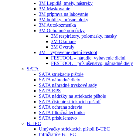
3M Lepidlá, tmely, nástreky
3M Maskovanie
3M príprava na lakovanie
3M hoblíky, brúsne bloky
3M Autokozmetika
3M Ochranné pomôcky
3M respirátory, polomasky, masky
3M Okuliare
3M Overaly
3M – vybavenie dielní Festool
FESTOOL – náradie, vybavenie dielní
FESTOOL – príslušenstvo, náhradné diely
SATA
SATA striekacie pištole
SATA náhradné diely
SATA náhradné tryskové sady
SATA RPS
SATA nádržky na striekacie pištole
SATA čistenie striekacích pištolí
SATA ochrana zdravia
SATA filtračná technika
SATA príslušenstvo
B-TEC
Umývačky striekacích pištolí B-TEC
Infražiariče B-TEC