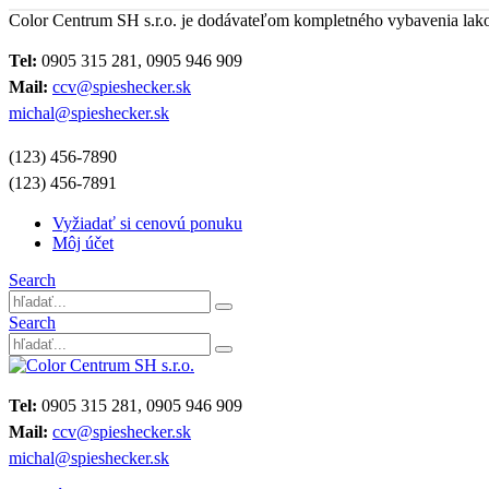
Color Centrum SH s.r.o. je dodávateľom kompletného vybavenia lak
Tel:
0905 315 281, 0905 946 909
Mail:
ccv@spieshecker.sk
michal@spieshecker.sk
(123) 456-7890
(123) 456-7891
Vyžiadať si cenovú ponuku
Môj účet
Search
Search
Tel:
0905 315 281, 0905 946 909
Mail:
ccv@spieshecker.sk
michal@spieshecker.sk