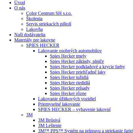
Úvod
O nás
Color Centrum SH s.r.o.
Školenia
Servis striekacích pištolí
Lakovňa
Naši dodávatelia
Materiály pre lakovne
SPIES HECKER
Lakovanie osobných automobilov
Spies Hecker tmely
Spies Hecker základy, plniče
Spies Hecker podkladové a krycie farby
Spies Hecker priehľadné laky
Spies Hecker tužidlá
Spies Hecker riedidlá
Spies Hecker prísady
Spies Hecker rôzne
Lakovanie úžitkových vozidiel
Priemyselné lakovanie
SPIES HECKER – vybavenie lakovní
3M
3M Brúsivá
3M Leštenie
3M™ PPS™ Systém na prípravu a striekanie farie