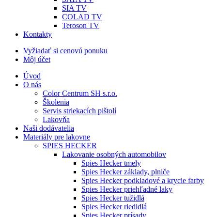
SIA TV
COLAD TV
Teroson TV
Kontakty
Vyžiadať si cenovú ponuku
Môj účet
Úvod
O nás
Color Centrum SH s.r.o.
Školenia
Servis striekacích pištolí
Lakovňa
Naši dodávatelia
Materiály pre lakovne
SPIES HECKER
Lakovanie osobných automobilov
Spies Hecker tmely
Spies Hecker základy, plniče
Spies Hecker podkladové a krycie farby
Spies Hecker priehľadné laky
Spies Hecker tužidlá
Spies Hecker riedidlá
Spies Hecker prísady