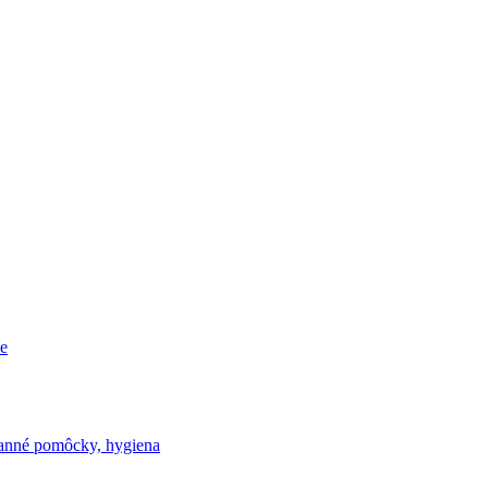
e
nné pomôcky, hygiena