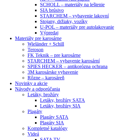
SCHOLL – materiály na leštenie
SIA brúsivo
STARCHEM – vybavenie lakovní
Stojany, držiaky, vozíky
U-POL – materiály pre autolakovanie
Výpredaj
Materiály pre karosárne
Wieländer + Schill
Teroson
FK Teknik – pre karosárne
STARCHEM – vybavenie karosární
SPIES HECKER – antikorózna ochrana
3M karosárske vybavenie
Rôzne – karosáreň
Novinky a akcie
Návody a odporúčania
Letáky, brožúry
Letáky, brožúry SATA
Letáky, brožúry SIA
Plagáty
Plagáty SATA
Plagáty SIA
Kompletné katalógy
Videá
SATA TV