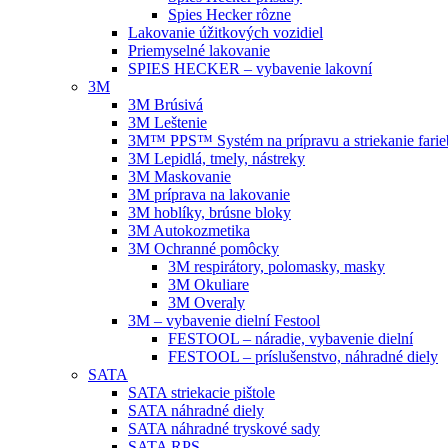
Spies Hecker rôzne
Lakovanie úžitkových vozidiel
Priemyselné lakovanie
SPIES HECKER – vybavenie lakovní
3M
3M Brúsivá
3M Leštenie
3M™ PPS™ Systém na prípravu a striekanie farie
3M Lepidlá, tmely, nástreky
3M Maskovanie
3M príprava na lakovanie
3M hoblíky, brúsne bloky
3M Autokozmetika
3M Ochranné pomôcky
3M respirátory, polomasky, masky
3M Okuliare
3M Overaly
3M – vybavenie dielní Festool
FESTOOL – náradie, vybavenie dielní
FESTOOL – príslušenstvo, náhradné diely
SATA
SATA striekacie pištole
SATA náhradné diely
SATA náhradné tryskové sady
SATA RPS