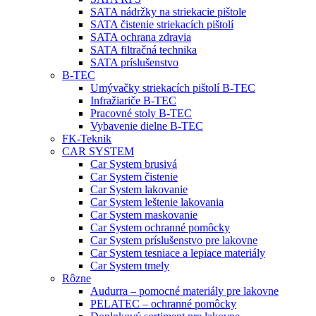
SATA nádržky na striekacie pištole
SATA čistenie striekacích pištolí
SATA ochrana zdravia
SATA filtračná technika
SATA príslušenstvo
B-TEC
Umývačky striekacích pištolí B-TEC
Infražiariče B-TEC
Pracovné stoly B-TEC
Vybavenie dielne B-TEC
FK-Teknik
CAR SYSTEM
Car System brusivá
Car System čistenie
Car System lakovanie
Car System leštenie lakovania
Car System maskovanie
Car System ochranné pomôcky
Car System príslušenstvo pre lakovne
Car System tesniace a lepiace materiály
Car System tmely
Rôzne
Audurra – pomocné materiály pre lakovne
PELATEC – ochranné pomôcky