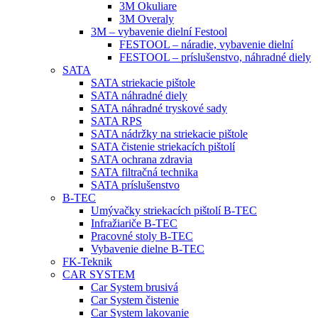
3M Okuliare
3M Overaly
3M – vybavenie dielní Festool
FESTOOL – náradie, vybavenie dielní
FESTOOL – príslušenstvo, náhradné diely
SATA
SATA striekacie pištole
SATA náhradné diely
SATA náhradné tryskové sady
SATA RPS
SATA nádržky na striekacie pištole
SATA čistenie striekacích pištolí
SATA ochrana zdravia
SATA filtračná technika
SATA príslušenstvo
B-TEC
Umývačky striekacích pištolí B-TEC
Infražiariče B-TEC
Pracovné stoly B-TEC
Vybavenie dielne B-TEC
FK-Teknik
CAR SYSTEM
Car System brusivá
Car System čistenie
Car System lakovanie