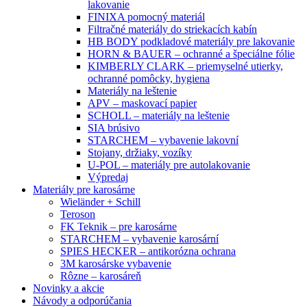
lakovanie
FINIXA pomocný materiál
Filtračné materiály do striekacích kabín
HB BODY podkladové materiály pre lakovanie
HORN & BAUER – ochranné a špeciálne fólie
KIMBERLY CLARK – priemyselné utierky,
ochranné pomôcky, hygiena
Materiály na leštenie
APV – maskovací papier
SCHOLL – materiály na leštenie
SIA brúsivo
STARCHEM – vybavenie lakovní
Stojany, držiaky, vozíky
U-POL – materiály pre autolakovanie
Výpredaj
Materiály pre karosárne
Wieländer + Schill
Teroson
FK Teknik – pre karosárne
STARCHEM – vybavenie karosární
SPIES HECKER – antikorózna ochrana
3M karosárske vybavenie
Rôzne – karosáreň
Novinky a akcie
Návody a odporúčania