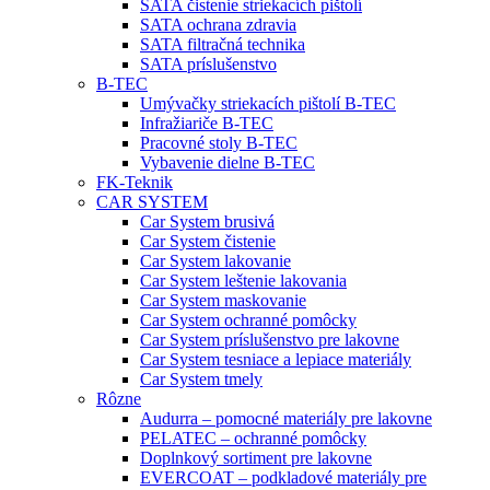
SATA čistenie striekacích pištolí
SATA ochrana zdravia
SATA filtračná technika
SATA príslušenstvo
B-TEC
Umývačky striekacích pištolí B-TEC
Infražiariče B-TEC
Pracovné stoly B-TEC
Vybavenie dielne B-TEC
FK-Teknik
CAR SYSTEM
Car System brusivá
Car System čistenie
Car System lakovanie
Car System leštenie lakovania
Car System maskovanie
Car System ochranné pomôcky
Car System príslušenstvo pre lakovne
Car System tesniace a lepiace materiály
Car System tmely
Rôzne
Audurra – pomocné materiály pre lakovne
PELATEC – ochranné pomôcky
Doplnkový sortiment pre lakovne
EVERCOAT – podkladové materiály pre