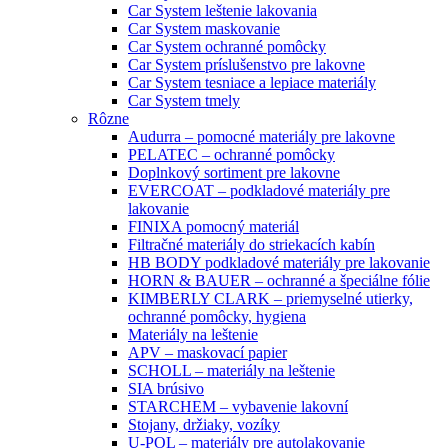
Car System leštenie lakovania
Car System maskovanie
Car System ochranné pomôcky
Car System príslušenstvo pre lakovne
Car System tesniace a lepiace materiály
Car System tmely
Rôzne
Audurra – pomocné materiály pre lakovne
PELATEC – ochranné pomôcky
Doplnkový sortiment pre lakovne
EVERCOAT – podkladové materiály pre
lakovanie
FINIXA pomocný materiál
Filtračné materiály do striekacích kabín
HB BODY podkladové materiály pre lakovanie
HORN & BAUER – ochranné a špeciálne fólie
KIMBERLY CLARK – priemyselné utierky,
ochranné pomôcky, hygiena
Materiály na leštenie
APV – maskovací papier
SCHOLL – materiály na leštenie
SIA brúsivo
STARCHEM – vybavenie lakovní
Stojany, držiaky, vozíky
U-POL – materiály pre autolakovanie