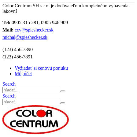
Color Centrum SH s.r.o. je dodávateľom kompletného vybavenia
lakovní
Tel:
0905 315 281, 0905 946 909
Mail:
ccv@spieshecker.sk
michal@spieshecker.sk
(123) 456-7890
(123) 456-7891
Vyžiadať si cenovú ponuku
Môj účet
Search
Search