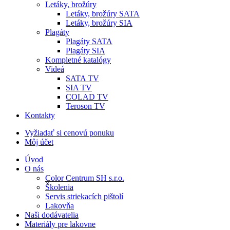
Letáky, brožúry
Letáky, brožúry SATA
Letáky, brožúry SIA
Plagáty
Plagáty SATA
Plagáty SIA
Kompletné katalógy
Videá
SATA TV
SIA TV
COLAD TV
Teroson TV
Kontakty
Vyžiadať si cenovú ponuku
Môj účet
Úvod
O nás
Color Centrum SH s.r.o.
Školenia
Servis striekacích pištolí
Lakovňa
Naši dodávatelia
Materiály pre lakovne