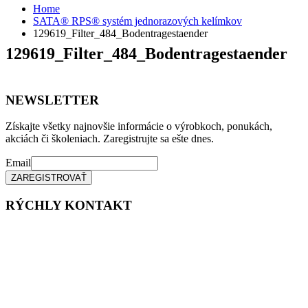
Home
SATA® RPS® systém jednorazových kelímkov
129619_Filter_484_Bodentragestaender
129619_Filter_484_Bodentragestaender
NEWSLETTER
Získajte všetky najnovšie informácie o výrobkoch, ponukách,
akciách či školeniach. Zaregistrujte sa ešte dnes.
Email
RÝCHLY KONTAKT
Tel. čísla:
0905 315 281,
0908 790 630
Mail: