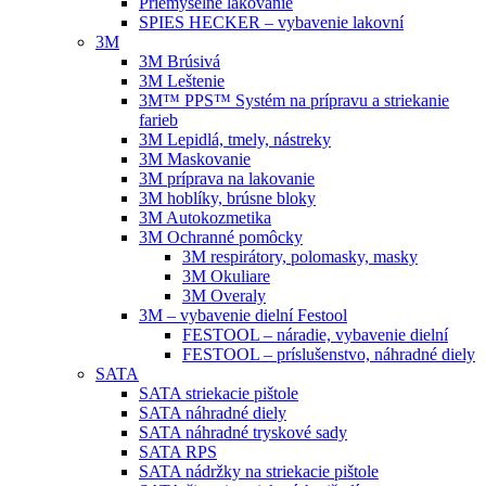
Priemyselné lakovanie
SPIES HECKER – vybavenie lakovní
3M
3M Brúsivá
3M Leštenie
3M™ PPS™ Systém na prípravu a striekanie
farieb
3M Lepidlá, tmely, nástreky
3M Maskovanie
3M príprava na lakovanie
3M hoblíky, brúsne bloky
3M Autokozmetika
3M Ochranné pomôcky
3M respirátory, polomasky, masky
3M Okuliare
3M Overaly
3M – vybavenie dielní Festool
FESTOOL – náradie, vybavenie dielní
FESTOOL – príslušenstvo, náhradné diely
SATA
SATA striekacie pištole
SATA náhradné diely
SATA náhradné tryskové sady
SATA RPS
SATA nádržky na striekacie pištole