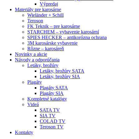
Výpredaj
Materiály pre karosárne
Wieländer + Schill
Teroson
FK Teknik – pre karosárne
STARCHEM – vybavenie karosární
SPIES HECKER – antikorózna ochrana
3M karosárske vybavenie
Rôzne – karosáreň
Novinky a akcie
Návody a odporúčania
Letáky, brožúry
Letáky, brožúry SATA
Letáky, brožúry SIA
Plagáty
Plagáty SATA
Plagáty SIA
Kompletné katalógy
Videá
SATA TV
SIA TV
COLAD TV
Teroson TV
Kontakty