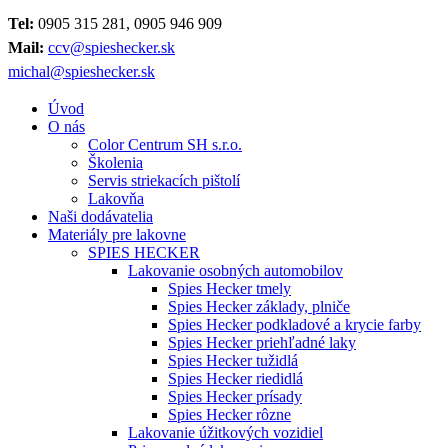
Tel:
0905 315 281, 0905 946 909
Mail:
ccv@spieshecker.sk
michal@spieshecker.sk
Úvod
O nás
Color Centrum SH s.r.o.
Školenia
Servis striekacích pištolí
Lakovňa
Naši dodávatelia
Materiály pre lakovne
SPIES HECKER
Lakovanie osobných automobilov
Spies Hecker tmely
Spies Hecker základy, plniče
Spies Hecker podkladové a krycie farby
Spies Hecker priehľadné laky
Spies Hecker tužidlá
Spies Hecker riedidlá
Spies Hecker prísady
Spies Hecker rôzne
Lakovanie úžitkových vozidiel