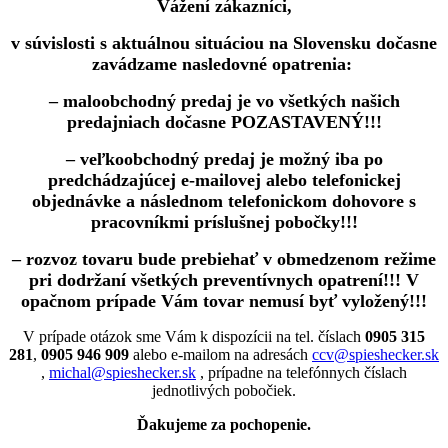
Vážení zákazníci,
v súvislosti s aktuálnou situáciou na Slovensku dočasne
zavádzame nasledovné opatrenia:
– maloobchodný predaj je vo všetkých našich
predajniach dočasne POZASTAVENÝ!!!
– veľkoobchodný predaj je možný iba po
predchádzajúcej e-mailovej alebo telefonickej
objednávke a následnom telefonickom dohovore s
pracovníkmi príslušnej pobočky!!!
– rozvoz tovaru bude prebiehať v obmedzenom režime
pri dodržaní všetkých preventívnych opatrení!!! V
opačnom prípade Vám tovar nemusí byť vyložený!!!
V prípade otázok sme Vám k dispozícii na tel. číslach
0905 315
281
,
0905 946 909
alebo e-mailom na adresách
ccv@spieshecker.sk
,
michal@spieshecker.sk
, prípadne na telefónnych číslach
jednotlivých pobočiek.
Ďakujeme za pochopenie.