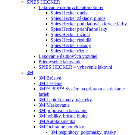
SPIES HECKER
Lakovanie osobných automobilov
Spies Hecker tmely
Spies Hecker základy, plniče
Spies Hecker podkladové a krycie farby
Spies Hecker priehľadné laky
Spies Hecker tužidlá
Spies Hecker riedidlá
Spies Hecker prísady
Spies Hecker rôzne
Lakovanie úžitkových vozidiel
Priemyselné lakovanie
SPIES HECKER – vybavenie lakovní
3M
3M Brúsivá
3M Leštenie
3M™ PPS™ Systém na prípravu a striekanie
farieb
3M Lepidlá, tmely, nástreky
3M Maskovanie
3M príprava na lakovanie
3M hoblíky, brúsne bloky
3M Autokozmetika
3M Ochranné pomôcky
3M respirátory, polomasky, masky