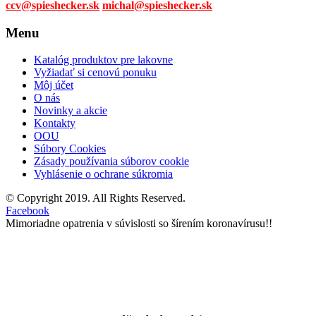
ccv@spieshecker.sk
michal@spieshecker.sk
Menu
Katalóg produktov pre lakovne
Vyžiadať si cenovú ponuku
Môj účet
O nás
Novinky a akcie
Kontakty
OOU
Súbory Cookies
Zásady používania súborov cookie
Vyhlásenie o ochrane súkromia
© Copyright 2019. All Rights Reserved.
Facebook
Mimoriadne opatrenia v súvislosti so šírením koronavírusu!!