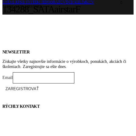
SATA® RPS® SYSTÉM JEDNORAZOVÝCH KELÍMKOV
134288_SATAairstarF
134288_SATAAIRSTARF
NEWSLETTER
Získajte všetky najnovšie informácie o výrobkoch, ponukách, akciách či
školeniach. Zaregistrujte sa ešte dnes.
Email
RÝCHLY KONTAKT
Tel. čísla:
0905 315 281,
0908 790 630