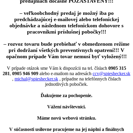
predajniach dočasne POZASTAVENÝ!!!
– veľkoobchodný predaj je možný iba po
predchádzajúcej e-mailovej alebo telefonickej
objednávke a následnom telefonickom dohovore s
pracovníkmi príslušnej pobočky!!!
– rozvoz tovaru bude prebiehať v obmedzenom režime
pri dodržaní všetkých preventívnych opatrení!!! V
opačnom prípade Vám tovar nemusí byť vyložený!!!
V prípade otázok sme Vám k dispozícii na tel. číslach
0905 315
281
,
0905 946 909
alebo e-mailom na adresách
ccv@spieshecker.sk
,
michal@spieshecker.sk
, prípadne na telefónnych číslach
jednotlivých pobočiek.
Ďakujeme za pochopenie.
Vážení návštevníci.
Máme novú webovú stránku.
V súčasnosti usilovne pracujeme na jej náplni a finálnych