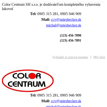
Color Centrum SH s.r.o. je dodávateľom kompletného vybavenia
lakovní
Tel:
0905 315 281, 0905 946 909
Mail:
ccv@spieshecker.sk
michal@spieshecker.sk
(123) 456-7890
(123) 456-7891
Vyžiadať si cenovú ponuku
Môj účet
Tel:
0905 315 281, 0905 946 909
Mail:
ccv@spieshecker.sk
michal@spieshecker.sk