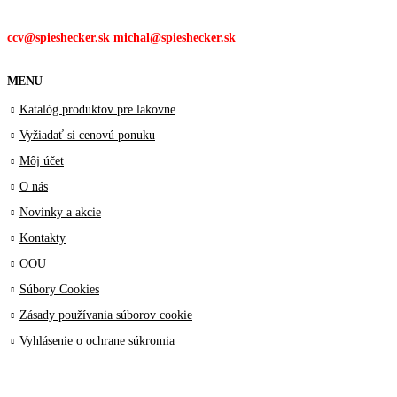
Mail:
ccv@spieshecker.sk
michal@spieshecker.sk
MENU
Katalóg produktov pre lakovne
Vyžiadať si cenovú ponuku
Môj účet
O nás
Novinky a akcie
Kontakty
OOU
Súbory Cookies
Zásady používania súborov cookie
Vyhlásenie o ochrane súkromia