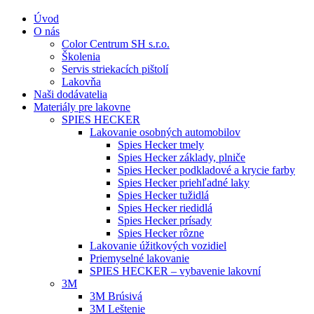
Úvod
O nás
Color Centrum SH s.r.o.
Školenia
Servis striekacích pištolí
Lakovňa
Naši dodávatelia
Materiály pre lakovne
SPIES HECKER
Lakovanie osobných automobilov
Spies Hecker tmely
Spies Hecker základy, plniče
Spies Hecker podkladové a krycie farby
Spies Hecker priehľadné laky
Spies Hecker tužidlá
Spies Hecker riedidlá
Spies Hecker prísady
Spies Hecker rôzne
Lakovanie úžitkových vozidiel
Priemyselné lakovanie
SPIES HECKER – vybavenie lakovní
3M
3M Brúsivá
3M Leštenie