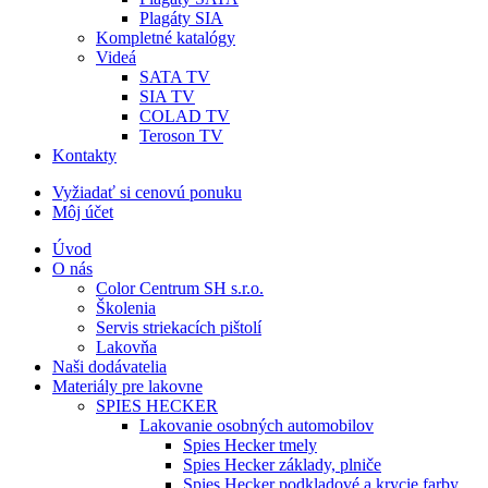
Plagáty SIA
Kompletné katalógy
Videá
SATA TV
SIA TV
COLAD TV
Teroson TV
Kontakty
Vyžiadať si cenovú ponuku
Môj účet
Úvod
O nás
Color Centrum SH s.r.o.
Školenia
Servis striekacích pištolí
Lakovňa
Naši dodávatelia
Materiály pre lakovne
SPIES HECKER
Lakovanie osobných automobilov
Spies Hecker tmely
Spies Hecker základy, plniče
Spies Hecker podkladové a krycie farby