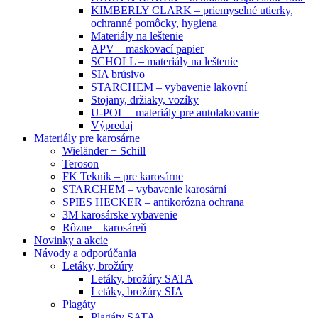
KIMBERLY CLARK – priemyselné utierky,
ochranné pomôcky, hygiena
Materiály na leštenie
APV – maskovací papier
SCHOLL – materiály na leštenie
SIA brúsivo
STARCHEM – vybavenie lakovní
Stojany, držiaky, vozíky
U-POL – materiály pre autolakovanie
Výpredaj
Materiály pre karosárne
Wieländer + Schill
Teroson
FK Teknik – pre karosárne
STARCHEM – vybavenie karosární
SPIES HECKER – antikorózna ochrana
3M karosárske vybavenie
Rôzne – karosáreň
Novinky a akcie
Návody a odporúčania
Letáky, brožúry
Letáky, brožúry SATA
Letáky, brožúry SIA
Plagáty
Plagáty SATA