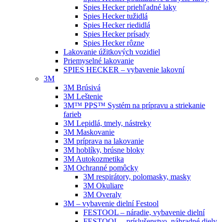
Spies Hecker priehľadné laky
Spies Hecker tužidlá
Spies Hecker riedidlá
Spies Hecker prísady
Spies Hecker rôzne
Lakovanie úžitkových vozidiel
Priemyselné lakovanie
SPIES HECKER – vybavenie lakovní
3M
3M Brúsivá
3M Leštenie
3M™ PPS™ Systém na prípravu a striekanie
farieb
3M Lepidlá, tmely, nástreky
3M Maskovanie
3M príprava na lakovanie
3M hoblíky, brúsne bloky
3M Autokozmetika
3M Ochranné pomôcky
3M respirátory, polomasky, masky
3M Okuliare
3M Overaly
3M – vybavenie dielní Festool
FESTOOL – náradie, vybavenie dielní
FESTOOL – príslušenstvo, náhradné diely