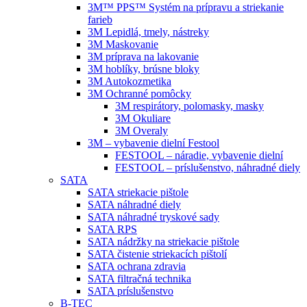
3M™ PPS™ Systém na prípravu a striekanie
farieb
3M Lepidlá, tmely, nástreky
3M Maskovanie
3M príprava na lakovanie
3M hoblíky, brúsne bloky
3M Autokozmetika
3M Ochranné pomôcky
3M respirátory, polomasky, masky
3M Okuliare
3M Overaly
3M – vybavenie dielní Festool
FESTOOL – náradie, vybavenie dielní
FESTOOL – príslušenstvo, náhradné diely
SATA
SATA striekacie pištole
SATA náhradné diely
SATA náhradné tryskové sady
SATA RPS
SATA nádržky na striekacie pištole
SATA čistenie striekacích pištolí
SATA ochrana zdravia
SATA filtračná technika
SATA príslušenstvo
B-TEC