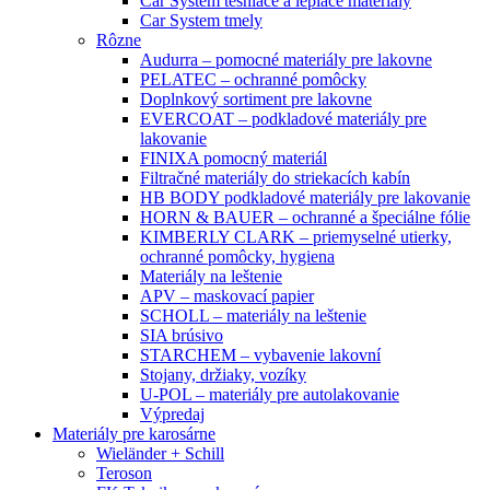
Car System tesniace a lepiace materiály
Car System tmely
Rôzne
Audurra – pomocné materiály pre lakovne
PELATEC – ochranné pomôcky
Doplnkový sortiment pre lakovne
EVERCOAT – podkladové materiály pre
lakovanie
FINIXA pomocný materiál
Filtračné materiály do striekacích kabín
HB BODY podkladové materiály pre lakovanie
HORN & BAUER – ochranné a špeciálne fólie
KIMBERLY CLARK – priemyselné utierky,
ochranné pomôcky, hygiena
Materiály na leštenie
APV – maskovací papier
SCHOLL – materiály na leštenie
SIA brúsivo
STARCHEM – vybavenie lakovní
Stojany, držiaky, vozíky
U-POL – materiály pre autolakovanie
Výpredaj
Materiály pre karosárne
Wieländer + Schill
Teroson