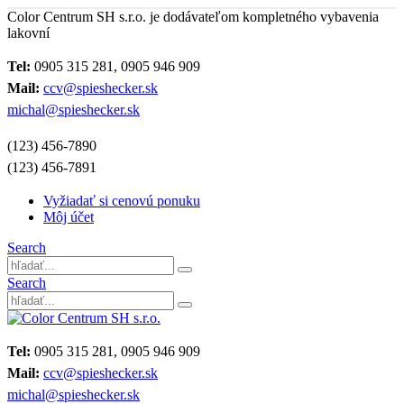
Color Centrum SH s.r.o. je dodávateľom kompletného vybavenia
lakovní
Tel:
0905 315 281, 0905 946 909
Mail:
ccv@spieshecker.sk
michal@spieshecker.sk
(123) 456-7890
(123) 456-7891
Vyžiadať si cenovú ponuku
Môj účet
Search
Search
Tel:
0905 315 281, 0905 946 909
Mail:
ccv@spieshecker.sk
michal@spieshecker.sk