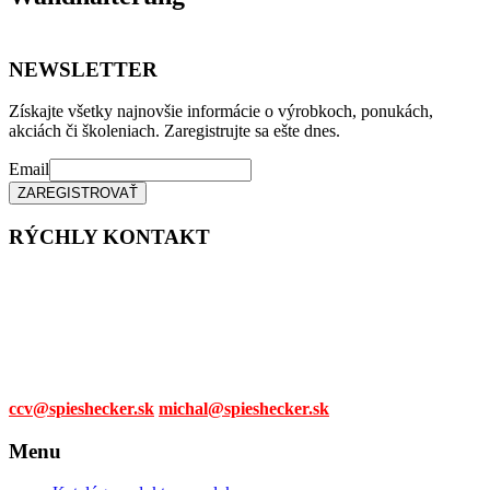
NEWSLETTER
Získajte všetky najnovšie informácie o výrobkoch, ponukách,
akciách či školeniach. Zaregistrujte sa ešte dnes.
Email
RÝCHLY KONTAKT
Tel. čísla:
0905 315 281,
0908 790 630
Mail:
ccv@spieshecker.sk
michal@spieshecker.sk
Menu