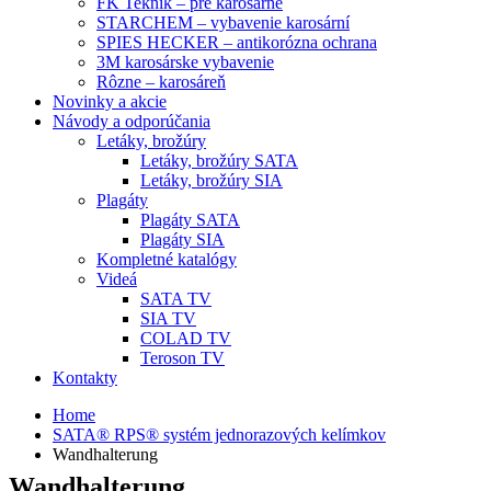
FK Teknik – pre karosárne
STARCHEM – vybavenie karosární
SPIES HECKER – antikorózna ochrana
3M karosárske vybavenie
Rôzne – karosáreň
Novinky a akcie
Návody a odporúčania
Letáky, brožúry
Letáky, brožúry SATA
Letáky, brožúry SIA
Plagáty
Plagáty SATA
Plagáty SIA
Kompletné katalógy
Videá
SATA TV
SIA TV
COLAD TV
Teroson TV
Kontakty
Home
SATA® RPS® systém jednorazových kelímkov
Wandhalterung
Wandhalterung