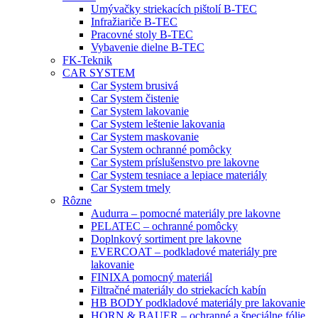
Umývačky striekacích pištolí B-TEC
Infražiariče B-TEC
Pracovné stoly B-TEC
Vybavenie dielne B-TEC
FK-Teknik
CAR SYSTEM
Car System brusivá
Car System čistenie
Car System lakovanie
Car System leštenie lakovania
Car System maskovanie
Car System ochranné pomôcky
Car System príslušenstvo pre lakovne
Car System tesniace a lepiace materiály
Car System tmely
Rôzne
Audurra – pomocné materiály pre lakovne
PELATEC – ochranné pomôcky
Doplnkový sortiment pre lakovne
EVERCOAT – podkladové materiály pre
lakovanie
FINIXA pomocný materiál
Filtračné materiály do striekacích kabín
HB BODY podkladové materiály pre lakovanie
HORN & BAUER – ochranné a špeciálne fólie