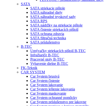
SATA
SATA striekacie pištole
SATA náhradné diely
SATA náhradné tryskové sady
SATA RPS
SATA nádržky na striekacie pištole
SATA čistenie striekacích pištolí
SATA ochrana zdravia
SATA filtračná technika
SATA príslušenstvo
B-TEC
Umývačky striekacích pištolí B-TEC
Infražiariče B-TEC
Pracovné stoly B-TEC
Vybavenie dielne B-TEC
FK-Teknik
CAR SYSTEM
Car System brusivá
Car System čistenie
Car System lakovanie
Car System leštenie lakovania
Car System maskovanie
Car System ochranné pomôcky
Car System príslušenstvo pre lakovne