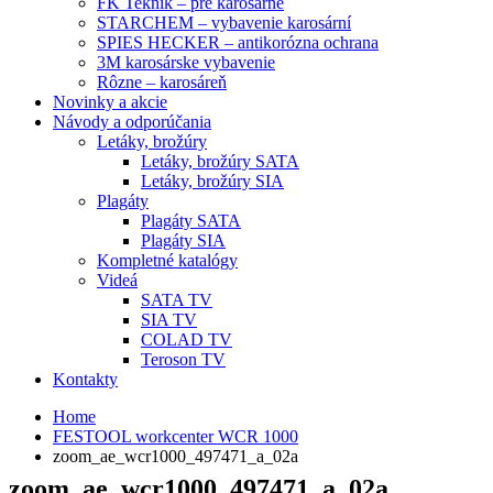
FK Teknik – pre karosárne
STARCHEM – vybavenie karosární
SPIES HECKER – antikorózna ochrana
3M karosárske vybavenie
Rôzne – karosáreň
Novinky a akcie
Návody a odporúčania
Letáky, brožúry
Letáky, brožúry SATA
Letáky, brožúry SIA
Plagáty
Plagáty SATA
Plagáty SIA
Kompletné katalógy
Videá
SATA TV
SIA TV
COLAD TV
Teroson TV
Kontakty
Home
FESTOOL workcenter WCR 1000
zoom_ae_wcr1000_497471_a_02a
zoom_ae_wcr1000_497471_a_02a