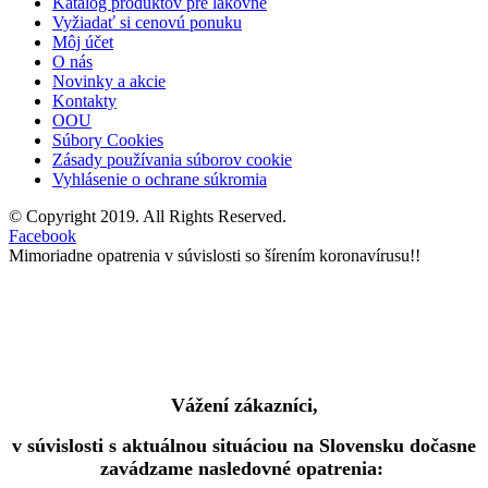
Katalóg produktov pre lakovne
Vyžiadať si cenovú ponuku
Môj účet
O nás
Novinky a akcie
Kontakty
OOU
Súbory Cookies
Zásady používania súborov cookie
Vyhlásenie o ochrane súkromia
© Copyright 2019. All Rights Reserved.
Facebook
Mimoriadne opatrenia v súvislosti so šírením koronavírusu!!
Vážení zákazníci,
v súvislosti s aktuálnou situáciou na Slovensku dočasne
zavádzame nasledovné opatrenia: