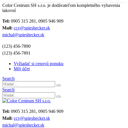
Color Centrum SH s.r.o. je dodávateľom kompletného vybavenia
lakovní
Tel:
0905 315 281, 0905 946 909
Mail:
ccv@spieshecker.sk
michal@spieshecker.sk
(123) 456-7890
(123) 456-7891
Vyžiadať si cenovú ponuku
Môj účet
Search
Search
Tel:
0905 315 281, 0905 946 909
Mail:
ccv@spieshecker.sk
michal@spieshecker.sk