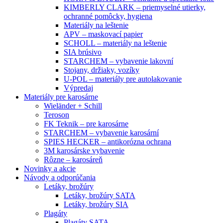
KIMBERLY CLARK – priemyselné utierky,
ochranné pomôcky, hygiena
Materiály na leštenie
APV – maskovací papier
SCHOLL – materiály na leštenie
SIA brúsivo
STARCHEM – vybavenie lakovní
Stojany, držiaky, vozíky
U-POL – materiály pre autolakovanie
Výpredaj
Materiály pre karosárne
Wieländer + Schill
Teroson
FK Teknik – pre karosárne
STARCHEM – vybavenie karosární
SPIES HECKER – antikorózna ochrana
3M karosárske vybavenie
Rôzne – karosáreň
Novinky a akcie
Návody a odporúčania
Letáky, brožúry
Letáky, brožúry SATA
Letáky, brožúry SIA
Plagáty
Plagáty SATA