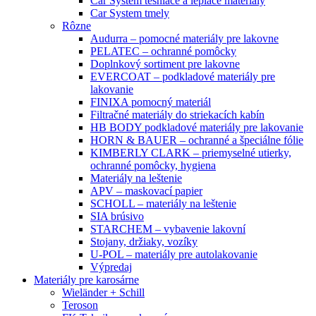
Car System tesniace a lepiace materiály
Car System tmely
Rôzne
Audurra – pomocné materiály pre lakovne
PELATEC – ochranné pomôcky
Doplnkový sortiment pre lakovne
EVERCOAT – podkladové materiály pre
lakovanie
FINIXA pomocný materiál
Filtračné materiály do striekacích kabín
HB BODY podkladové materiály pre lakovanie
HORN & BAUER – ochranné a špeciálne fólie
KIMBERLY CLARK – priemyselné utierky,
ochranné pomôcky, hygiena
Materiály na leštenie
APV – maskovací papier
SCHOLL – materiály na leštenie
SIA brúsivo
STARCHEM – vybavenie lakovní
Stojany, držiaky, vozíky
U-POL – materiály pre autolakovanie
Výpredaj
Materiály pre karosárne
Wieländer + Schill
Teroson