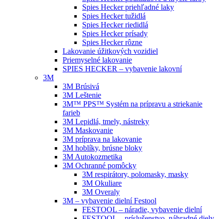
Spies Hecker priehľadné laky
Spies Hecker tužidlá
Spies Hecker riedidlá
Spies Hecker prísady
Spies Hecker rôzne
Lakovanie úžitkových vozidiel
Priemyselné lakovanie
SPIES HECKER – vybavenie lakovní
3M
3M Brúsivá
3M Leštenie
3M™ PPS™ Systém na prípravu a striekanie
farieb
3M Lepidlá, tmely, nástreky
3M Maskovanie
3M príprava na lakovanie
3M hoblíky, brúsne bloky
3M Autokozmetika
3M Ochranné pomôcky
3M respirátory, polomasky, masky
3M Okuliare
3M Overaly
3M – vybavenie dielní Festool
FESTOOL – náradie, vybavenie dielní
FESTOOL – príslušenstvo, náhradné diely