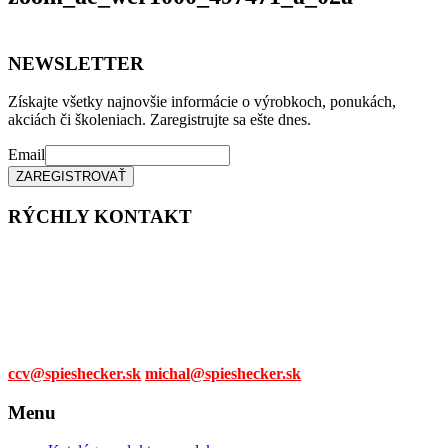
NEWSLETTER
Získajte všetky najnovšie informácie o výrobkoch, ponukách,
akciách či školeniach. Zaregistrujte sa ešte dnes.
Email
RÝCHLY KONTAKT
Tel. čísla:
0905 315 281,
0908 790 630
Mail:
ccv@spieshecker.sk
michal@spieshecker.sk
Menu