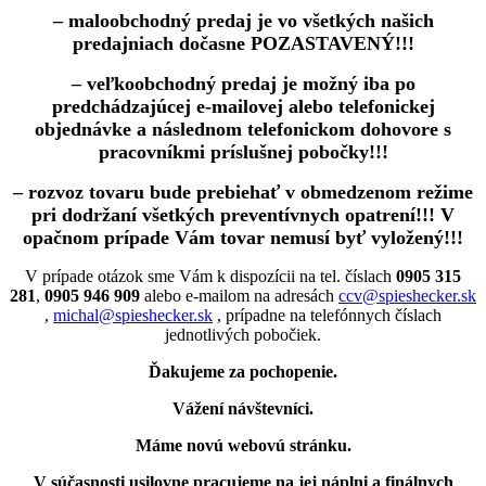
– maloobchodný predaj je vo všetkých našich
predajniach dočasne POZASTAVENÝ!!!
– veľkoobchodný predaj je možný iba po
predchádzajúcej e-mailovej alebo telefonickej
objednávke a následnom telefonickom dohovore s
pracovníkmi príslušnej pobočky!!!
– rozvoz tovaru bude prebiehať v obmedzenom režime
pri dodržaní všetkých preventívnych opatrení!!! V
opačnom prípade Vám tovar nemusí byť vyložený!!!
V prípade otázok sme Vám k dispozícii na tel. číslach
0905 315
281
,
0905 946 909
alebo e-mailom na adresách
ccv@spieshecker.sk
,
michal@spieshecker.sk
, prípadne na telefónnych číslach
jednotlivých pobočiek.
Ďakujeme za pochopenie.
Vážení návštevníci.
Máme novú webovú stránku.
V súčasnosti usilovne pracujeme na jej náplni a finálnych