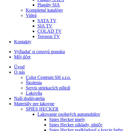
Plagáty SIA
Kompletné katalógy
Videá
SATA TV
SIA TV
COLAD TV
Teroson TV
Kontakty
Vyžiadať si cenovú ponuku
Môj účet
Úvod
O nás
Color Centrum SH s.r.o.
Školenia
Servis striekacích pištolí
Lakovňa
Naši dodávatelia
Materiály pre lakovne
SPIES HECKER
Lakovanie osobných automobilov
Spies Hecker tmely
Spies Hecker základy, plniče
Spies Hecker podkladové a krycie farby