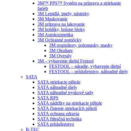
3M™ PPS™ Systém na prípravu a striekanie
farieb
3M Lepidlá, tmely, nástreky
3M Maskovanie
3M príprava na lakovanie
3M hoblíky, brúsne bloky
3M Autokozmetika
3M Ochranné pomôcky
3M respirátory, polomasky, masky
3M Okuliare
3M Overaly
3M – vybavenie dielní Festool
FESTOOL – náradie, vybavenie dielní
FESTOOL – príslušenstvo, náhradné diely
SATA
SATA striekacie pištole
SATA náhradné diely
SATA náhradné tryskové sady
SATA RPS
SATA nádržky na striekacie pištole
SATA čistenie striekacích pištolí
SATA ochrana zdravia
SATA filtračná technika
SATA príslušenstvo
B-TEC