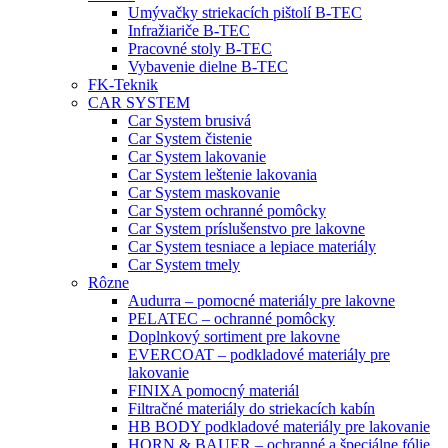
Umývačky striekacích pištolí B-TEC
Infražiariče B-TEC
Pracovné stoly B-TEC
Vybavenie dielne B-TEC
FK-Teknik
CAR SYSTEM
Car System brusivá
Car System čistenie
Car System lakovanie
Car System leštenie lakovania
Car System maskovanie
Car System ochranné pomôcky
Car System príslušenstvo pre lakovne
Car System tesniace a lepiace materiály
Car System tmely
Rôzne
Audurra – pomocné materiály pre lakovne
PELATEC – ochranné pomôcky
Doplnkový sortiment pre lakovne
EVERCOAT – podkladové materiály pre
lakovanie
FINIXA pomocný materiál
Filtračné materiály do striekacích kabín
HB BODY podkladové materiály pre lakovanie
HORN & BAUER – ochranné a špeciálne fólie