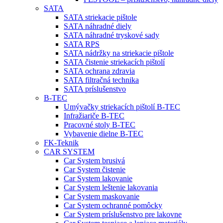
SATA
SATA striekacie pištole
SATA náhradné diely
SATA náhradné tryskové sady
SATA RPS
SATA nádržky na striekacie pištole
SATA čistenie striekacích pištolí
SATA ochrana zdravia
SATA filtračná technika
SATA príslušenstvo
B-TEC
Umývačky striekacích pištolí B-TEC
Infražiariče B-TEC
Pracovné stoly B-TEC
Vybavenie dielne B-TEC
FK-Teknik
CAR SYSTEM
Car System brusivá
Car System čistenie
Car System lakovanie
Car System leštenie lakovania
Car System maskovanie
Car System ochranné pomôcky
Car System príslušenstvo pre lakovne