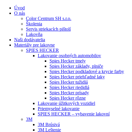
Úvod
O nás
Color Centrum SH s.r.o.
Školenia
Servis striekacích pištolí
Lakovňa
Naši dodávatelia
Materiály pre lakovne
SPIES HECKER
Lakovanie osobných automobilov
Spies Hecker tmely
Spies Hecker základy, plniče
Spies Hecker podkladové a krycie farby
Spies Hecker priehľadné laky
Spies Hecker tužidlá
Spies Hecker riedidlá
Spies Hecker prísady
Spies Hecker rôzne
Lakovanie úžitkových vozidiel
Priemyselné lakovanie
SPIES HECKER – vybavenie lakovní
3M
3M Brúsivá
3M Leštenie