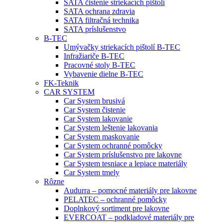
SATA čistenie striekacích pištolí
SATA ochrana zdravia
SATA filtračná technika
SATA príslušenstvo
B-TEC
Umývačky striekacích pištolí B-TEC
Infražiariče B-TEC
Pracovné stoly B-TEC
Vybavenie dielne B-TEC
FK-Teknik
CAR SYSTEM
Car System brusivá
Car System čistenie
Car System lakovanie
Car System leštenie lakovania
Car System maskovanie
Car System ochranné pomôcky
Car System príslušenstvo pre lakovne
Car System tesniace a lepiace materiály
Car System tmely
Rôzne
Audurra – pomocné materiály pre lakovne
PELATEC – ochranné pomôcky
Doplnkový sortiment pre lakovne
EVERCOAT – podkladové materiály pre