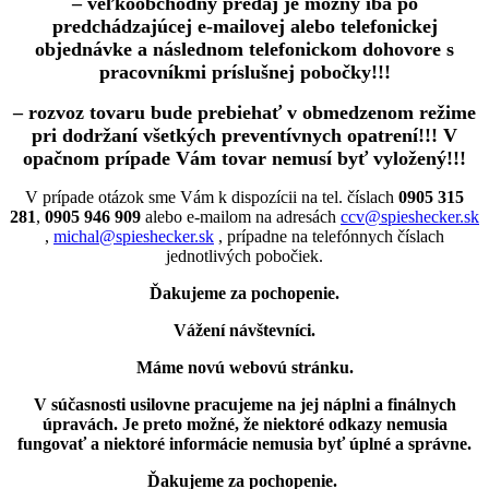
– veľkoobchodný predaj je možný iba po
predchádzajúcej e-mailovej alebo telefonickej
objednávke a následnom telefonickom dohovore s
pracovníkmi príslušnej pobočky!!!
– rozvoz tovaru bude prebiehať v obmedzenom režime
pri dodržaní všetkých preventívnych opatrení!!! V
opačnom prípade Vám tovar nemusí byť vyložený!!!
V prípade otázok sme Vám k dispozícii na tel. číslach
0905 315
281
,
0905 946 909
alebo e-mailom na adresách
ccv@spieshecker.sk
,
michal@spieshecker.sk
, prípadne na telefónnych číslach
jednotlivých pobočiek.
Ďakujeme za pochopenie.
Vážení návštevníci.
Máme novú webovú stránku.
V súčasnosti usilovne pracujeme na jej náplni a finálnych
úpravách.
Je preto možné, že niektoré odkazy nemusia
fungovať
a niektoré informácie nemusia byť úplné a správne.
Ďakujeme za pochopenie.