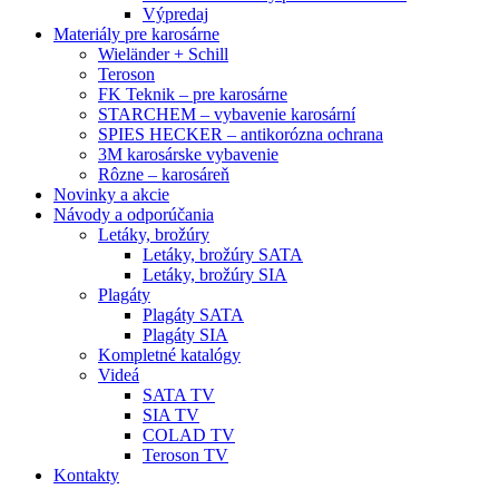
Výpredaj
Materiály pre karosárne
Wieländer + Schill
Teroson
FK Teknik – pre karosárne
STARCHEM – vybavenie karosární
SPIES HECKER – antikorózna ochrana
3M karosárske vybavenie
Rôzne – karosáreň
Novinky a akcie
Návody a odporúčania
Letáky, brožúry
Letáky, brožúry SATA
Letáky, brožúry SIA
Plagáty
Plagáty SATA
Plagáty SIA
Kompletné katalógy
Videá
SATA TV
SIA TV
COLAD TV
Teroson TV
Kontakty