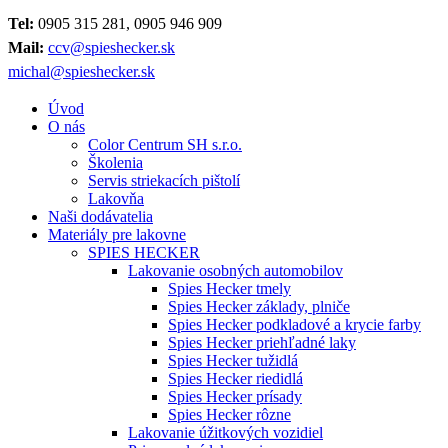
Tel:
0905 315 281, 0905 946 909
Mail:
ccv@spieshecker.sk
michal@spieshecker.sk
Úvod
O nás
Color Centrum SH s.r.o.
Školenia
Servis striekacích pištolí
Lakovňa
Naši dodávatelia
Materiály pre lakovne
SPIES HECKER
Lakovanie osobných automobilov
Spies Hecker tmely
Spies Hecker základy, plniče
Spies Hecker podkladové a krycie farby
Spies Hecker priehľadné laky
Spies Hecker tužidlá
Spies Hecker riedidlá
Spies Hecker prísady
Spies Hecker rôzne
Lakovanie úžitkových vozidiel