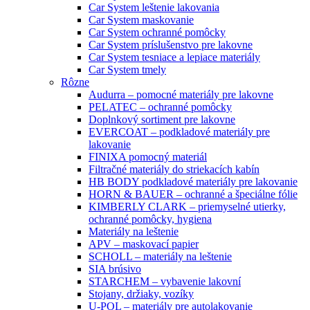
Car System leštenie lakovania
Car System maskovanie
Car System ochranné pomôcky
Car System príslušenstvo pre lakovne
Car System tesniace a lepiace materiály
Car System tmely
Rôzne
Audurra – pomocné materiály pre lakovne
PELATEC – ochranné pomôcky
Doplnkový sortiment pre lakovne
EVERCOAT – podkladové materiály pre
lakovanie
FINIXA pomocný materiál
Filtračné materiály do striekacích kabín
HB BODY podkladové materiály pre lakovanie
HORN & BAUER – ochranné a špeciálne fólie
KIMBERLY CLARK – priemyselné utierky,
ochranné pomôcky, hygiena
Materiály na leštenie
APV – maskovací papier
SCHOLL – materiály na leštenie
SIA brúsivo
STARCHEM – vybavenie lakovní
Stojany, držiaky, vozíky
U-POL – materiály pre autolakovanie