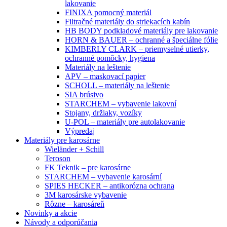
lakovanie
FINIXA pomocný materiál
Filtračné materiály do striekacích kabín
HB BODY podkladové materiály pre lakovanie
HORN & BAUER – ochranné a špeciálne fólie
KIMBERLY CLARK – priemyselné utierky,
ochranné pomôcky, hygiena
Materiály na leštenie
APV – maskovací papier
SCHOLL – materiály na leštenie
SIA brúsivo
STARCHEM – vybavenie lakovní
Stojany, držiaky, vozíky
U-POL – materiály pre autolakovanie
Výpredaj
Materiály pre karosárne
Wieländer + Schill
Teroson
FK Teknik – pre karosárne
STARCHEM – vybavenie karosární
SPIES HECKER – antikorózna ochrana
3M karosárske vybavenie
Rôzne – karosáreň
Novinky a akcie
Návody a odporúčania