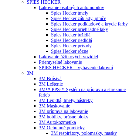
SPIES HECKER
Lakovanie osobných automobilov
Spies Hecker tmely
Spies Hecker základy, plniče
Spies Hecker podkladové a krycie farby
Spies Hecker priehľadné laky
Spies Hecker tužidlá
Spies Hecker riedidlá
Spies Hecker prísady
Spies Hecker rôzne
Lakovanie úžitkových vozidiel
Priemyselné lakovanie
SPIES HECKER – vybavenie lakovní
3M
3M Brúsivá
3M Leštenie
3M™ PPS™ Systém na prípravu a striekanie
farieb
3M Lepidlá, tmely, nástreky
3M Maskovanie
3M príprava na lakovanie
3M hoblíky, brúsne bloky
3M Autokozmetika
3M Ochranné pomôcky
3M respirátory, polomasky, masky