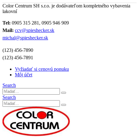
Color Centrum SH s.r.o. je dodávateľom kompletného vybavenia
lakovní
Tel:
0905 315 281, 0905 946 909
Mail:
ccv@spieshecker.sk
michal@spieshecker.sk
(123) 456-7890
(123) 456-7891
Vyžiadať si cenovú ponuku
Môj účet
Search
Search