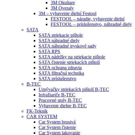
3M Okuliare
3M Overaly
3M – vybavenie dielní Festool
FESTOOL – náradie, vybavenie dielní
FESTOOL – príslušenstvo, náhradné diely
SATA
SATA striekacie pištole
SATA náhradné diely
SATA náhradné tryskové sady
SATA RPS
SATA nádržky na striekacie pištole
SATA čistenie striekacích pištolí
SATA ochrana zdravia
SATA filtračná technika
SATA príslušenstvo
B-TEC
Umývačky striekacích pištolí B-TEC
Infražiariče B-TEC
Pracovné stoly B-TEC
Vybavenie dielne B-TEC
FK-Teknik
CAR SYSTEM
Car System brusivá
Car System čistenie
Car System lakovanie