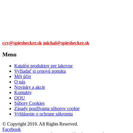
Tel. čísla:
0905 315 281,
0908 790 630
Mail:
ccv@spieshecker.sk
michal@spieshecker.sk
Menu
Katalóg produktov pre lakovne
Vyžiadať si cenovú ponuku
Môj účet
O nás
Novinky a akcie
Kontakty
OOU
Súbory Cookies
Zásady používania súborov cookie
Vyhlásenie o ochrane súkromia
© Copyright 2019. All Rights Reserved.
Facebook