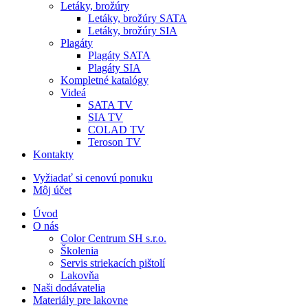
Letáky, brožúry
Letáky, brožúry SATA
Letáky, brožúry SIA
Plagáty
Plagáty SATA
Plagáty SIA
Kompletné katalógy
Videá
SATA TV
SIA TV
COLAD TV
Teroson TV
Kontakty
Vyžiadať si cenovú ponuku
Môj účet
Úvod
O nás
Color Centrum SH s.r.o.
Školenia
Servis striekacích pištolí
Lakovňa
Naši dodávatelia
Materiály pre lakovne