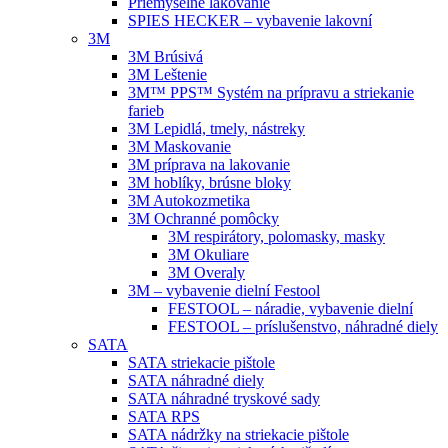
Priemyselné lakovanie
SPIES HECKER – vybavenie lakovní
3M
3M Brúsivá
3M Leštenie
3M™ PPS™ Systém na prípravu a striekanie
farieb
3M Lepidlá, tmely, nástreky
3M Maskovanie
3M príprava na lakovanie
3M hoblíky, brúsne bloky
3M Autokozmetika
3M Ochranné pomôcky
3M respirátory, polomasky, masky
3M Okuliare
3M Overaly
3M – vybavenie dielní Festool
FESTOOL – náradie, vybavenie dielní
FESTOOL – príslušenstvo, náhradné diely
SATA
SATA striekacie pištole
SATA náhradné diely
SATA náhradné tryskové sady
SATA RPS
SATA nádržky na striekacie pištole