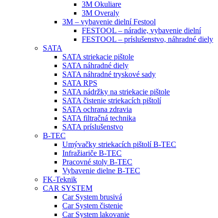
3M Okuliare
3M Overaly
3M – vybavenie dielní Festool
FESTOOL – náradie, vybavenie dielní
FESTOOL – príslušenstvo, náhradné diely
SATA
SATA striekacie pištole
SATA náhradné diely
SATA náhradné tryskové sady
SATA RPS
SATA nádržky na striekacie pištole
SATA čistenie striekacích pištolí
SATA ochrana zdravia
SATA filtračná technika
SATA príslušenstvo
B-TEC
Umývačky striekacích pištolí B-TEC
Infražiariče B-TEC
Pracovné stoly B-TEC
Vybavenie dielne B-TEC
FK-Teknik
CAR SYSTEM
Car System brusivá
Car System čistenie
Car System lakovanie