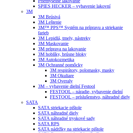
Priemyselné lakovanie
SPIES HECKER – vybavenie lakovní
3M
3M Brúsivá
3M Leštenie
3M™ PPS™ Systém na prípravu a striekanie
farieb
3M Lepidlá, tmely, nástreky
3M Maskovanie
3M príprava na lakovanie
3M hoblíky, brúsne bloky
3M Autokozmetika
3M Ochranné pomôcky
3M respirátory, polomasky, masky
3M Okuliare
3M Overaly
3M – vybavenie dielní Festool
FESTOOL – náradie, vybavenie dielní
FESTOOL – príslušenstvo, náhradné diely
SATA
SATA striekacie pištole
SATA náhradné diely
SATA náhradné tryskové sady
SATA RPS
SATA nádržky na striekacie pištole