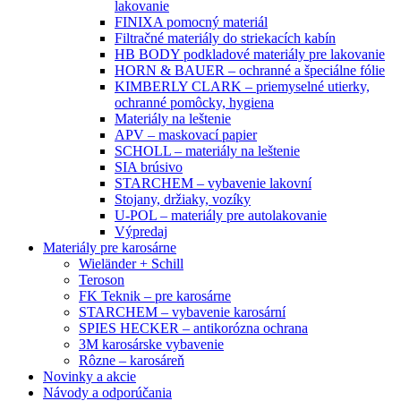
lakovanie
FINIXA pomocný materiál
Filtračné materiály do striekacích kabín
HB BODY podkladové materiály pre lakovanie
HORN & BAUER – ochranné a špeciálne fólie
KIMBERLY CLARK – priemyselné utierky,
ochranné pomôcky, hygiena
Materiály na leštenie
APV – maskovací papier
SCHOLL – materiály na leštenie
SIA brúsivo
STARCHEM – vybavenie lakovní
Stojany, držiaky, vozíky
U-POL – materiály pre autolakovanie
Výpredaj
Materiály pre karosárne
Wieländer + Schill
Teroson
FK Teknik – pre karosárne
STARCHEM – vybavenie karosární
SPIES HECKER – antikorózna ochrana
3M karosárske vybavenie
Rôzne – karosáreň
Novinky a akcie
Návody a odporúčania