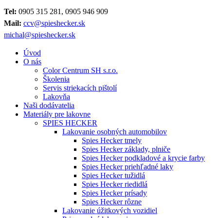
Tel:
0905 315 281, 0905 946 909
Mail:
ccv@spieshecker.sk
michal@spieshecker.sk
Úvod
O nás
Color Centrum SH s.r.o.
Školenia
Servis striekacích pištolí
Lakovňa
Naši dodávatelia
Materiály pre lakovne
SPIES HECKER
Lakovanie osobných automobilov
Spies Hecker tmely
Spies Hecker základy, plniče
Spies Hecker podkladové a krycie farby
Spies Hecker priehľadné laky
Spies Hecker tužidlá
Spies Hecker riedidlá
Spies Hecker prísady
Spies Hecker rôzne
Lakovanie úžitkových vozidiel