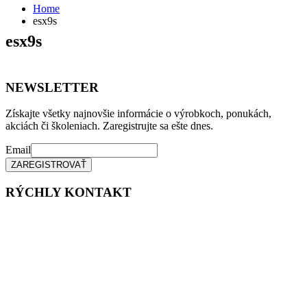
Home
esx9s
esx9s
NEWSLETTER
Získajte všetky najnovšie informácie o výrobkoch, ponukách,
akciách či školeniach. Zaregistrujte sa ešte dnes.
Email
RÝCHLY KONTAKT
Tel. čísla:
0905 315 281,
0908 790 630
Mail: