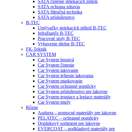
SATA čistenie striekacích pištolí
SATA ochrana zdravia
SATA filtračná technika
SATA príslušenstvo
B-TEC
Umývačky striekacích pištolí B-TEC
Infražiariče B-TEC
Pracovné stoly B-TEC
Vybavenie dielne B-TEC
FK-Teknik
CAR SYSTEM
Car System brusivá
Car System čistenie
Car System lakovanie
Car System leštenie lakovania
Car System maskovanie
Car System ochranné pomôcky
Car System príslušenstvo pre lakovne
Car System tesniace a lepiace materiály
Car System tmely
Rôzne
Audurra – pomocné materiály pre lakovne
PELATEC – ochranné pomôcky
Doplnkový sortiment pre lakovne
EVERCOAT – podkladové materiály pre