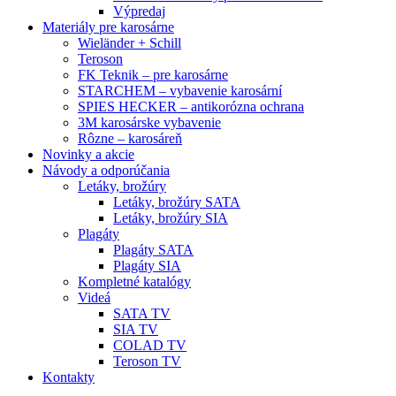
Výpredaj
Materiály pre karosárne
Wieländer + Schill
Teroson
FK Teknik – pre karosárne
STARCHEM – vybavenie karosární
SPIES HECKER – antikorózna ochrana
3M karosárske vybavenie
Rôzne – karosáreň
Novinky a akcie
Návody a odporúčania
Letáky, brožúry
Letáky, brožúry SATA
Letáky, brožúry SIA
Plagáty
Plagáty SATA
Plagáty SIA
Kompletné katalógy
Videá
SATA TV
SIA TV
COLAD TV
Teroson TV
Kontakty