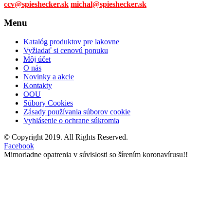
ccv@spieshecker.sk
michal@spieshecker.sk
Menu
Katalóg produktov pre lakovne
Vyžiadať si cenovú ponuku
Môj účet
O nás
Novinky a akcie
Kontakty
OOU
Súbory Cookies
Zásady používania súborov cookie
Vyhlásenie o ochrane súkromia
© Copyright 2019. All Rights Reserved.
Facebook
Mimoriadne opatrenia v súvislosti so šírením koronavírusu!!