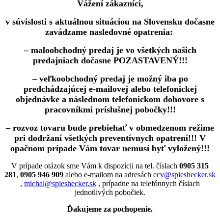
Vážení zákazníci,
v súvislosti s aktuálnou situáciou na Slovensku dočasne
zavádzame nasledovné opatrenia:
– maloobchodný predaj je vo všetkých našich
predajniach dočasne POZASTAVENÝ!!!
– veľkoobchodný predaj je možný iba po
predchádzajúcej e-mailovej alebo telefonickej
objednávke a následnom telefonickom dohovore s
pracovníkmi príslušnej pobočky!!!
– rozvoz tovaru bude prebiehať v obmedzenom režime
pri dodržaní všetkých preventívnych opatrení!!! V
opačnom prípade Vám tovar nemusí byť vyložený!!!
V prípade otázok sme Vám k dispozícii na tel. číslach
0905 315
281
,
0905 946 909
alebo e-mailom na adresách
ccv@spieshecker.sk
,
michal@spieshecker.sk
, prípadne na telefónnych číslach
jednotlivých pobočiek.
Ďakujeme za pochopenie.