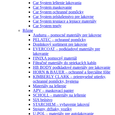
Car System leštenie lakovania
Car System maskovanie
Car System ochranné pomôcky
Car System príslušenstvo pre lakovne
Car System tesniace a lepiace materiály
Car System tmely
Rôzne
Audurra – pomocné materiály pre lakovne
PELATEC – ochranné pomôcky
Doplnkový sortiment pre lakovne
EVERCOAT – podkladové materiály pre
lakovanie
FINIXA pomocný materiál
Filtračné materiály do striekacích kabín
HB BODY podkladové materiály pre lakovanie
HORN & BAUER – ochranné a špeciálne fólie
KIMBERLY CLARK – priemyselné utierky,
ochranné pomôcky, hygiena
Materiály na leštenie
APV – maskovací papier
SCHOLL – materiály na leštenie
SIA brúsivo
STARCHEM – vybavenie lakovní
Stojany, držiaky, vozíky
U-POL – materiály pre autolakovanie