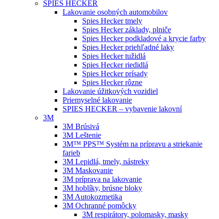
SPIES HECKER
Lakovanie osobných automobilov
Spies Hecker tmely
Spies Hecker základy, plniče
Spies Hecker podkladové a krycie farby
Spies Hecker priehľadné laky
Spies Hecker tužidlá
Spies Hecker riedidlá
Spies Hecker prísady
Spies Hecker rôzne
Lakovanie úžitkových vozidiel
Priemyselné lakovanie
SPIES HECKER – vybavenie lakovní
3M
3M Brúsivá
3M Leštenie
3M™ PPS™ Systém na prípravu a striekanie
farieb
3M Lepidlá, tmely, nástreky
3M Maskovanie
3M príprava na lakovanie
3M hoblíky, brúsne bloky
3M Autokozmetika
3M Ochranné pomôcky
3M respirátory, polomasky, masky