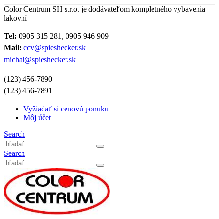
Color Centrum SH s.r.o. je dodávateľom kompletného vybavenia
lakovní
Tel:
0905 315 281, 0905 946 909
Mail:
ccv@spieshecker.sk
michal@spieshecker.sk
(123) 456-7890
(123) 456-7891
Vyžiadať si cenovú ponuku
Môj účet
Search
Search