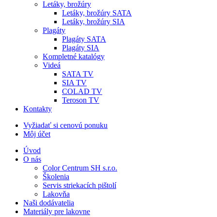
Letáky, brožúry
Letáky, brožúry SATA
Letáky, brožúry SIA
Plagáty
Plagáty SATA
Plagáty SIA
Kompletné katalógy
Videá
SATA TV
SIA TV
COLAD TV
Teroson TV
Kontakty
Vyžiadať si cenovú ponuku
Môj účet
Úvod
O nás
Color Centrum SH s.r.o.
Školenia
Servis striekacích pištolí
Lakovňa
Naši dodávatelia
Materiály pre lakovne