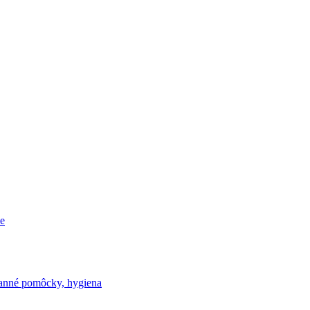
e
nné pomôcky, hygiena