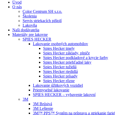
Úvod
O nás
Color Centrum SH s.r.o.
Školenia
Servis striekacích pištolí
Lakovňa
Naši dodávatelia
Materiály pre lakovne
SPIES HECKER
Lakovanie osobných automobilov
Spies Hecker tmely
Spies Hecker základy, plniče
Spies Hecker podkladové a krycie farby
Spies Hecker priehľadné laky
Spies Hecker tužidlá
Spies Hecker riedidlá
Spies Hecker prísady
Spies Hecker rôzne
Lakovanie úžitkových vozidiel
Priemyselné lakovanie
SPIES HECKER – vybavenie lakovní
3M
3M Brúsivá
3M Leštenie
3M™ PPS™ Systém na prípravu a striekanie farie