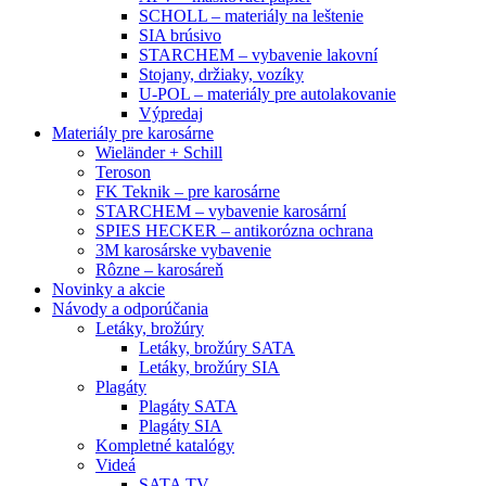
SCHOLL – materiály na leštenie
SIA brúsivo
STARCHEM – vybavenie lakovní
Stojany, držiaky, vozíky
U-POL – materiály pre autolakovanie
Výpredaj
Materiály pre karosárne
Wieländer + Schill
Teroson
FK Teknik – pre karosárne
STARCHEM – vybavenie karosární
SPIES HECKER – antikorózna ochrana
3M karosárske vybavenie
Rôzne – karosáreň
Novinky a akcie
Návody a odporúčania
Letáky, brožúry
Letáky, brožúry SATA
Letáky, brožúry SIA
Plagáty
Plagáty SATA
Plagáty SIA
Kompletné katalógy
Videá
SATA TV