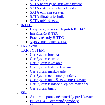
SATA nádržky na striekacie pištole
SATA čistenie striekacích pištolí
SATA ochrana zdravia
SATA filtračná technika
SATA príslušenstvo
B-TEC
Umývačky striekacích pištolí B-TEC
Infražiariče B-TEC
Pracovné stoly B-TEC
Vybavenie dielne B-TEC
FK-Teknik
CAR SYSTEM
Car System brusivá
Car System čistenie
Car System lakovanie
Car System leštenie lakovania
Car System maskovanie
Car System ochranné pomôcky
Car System príslušenstvo pre lakovne
Car System tesniace a lepiace materiály
Car System tmely
Rôzne
Audurra – pomocné materiály pre lakovne
PELATEC – ochranné pomôcky