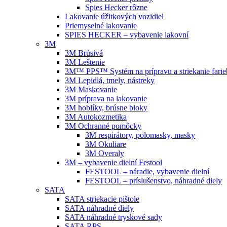
Spies Hecker rôzne
Lakovanie úžitkových vozidiel
Priemyselné lakovanie
SPIES HECKER – vybavenie lakovní
3M
3M Brúsivá
3M Leštenie
3M™ PPS™ Systém na prípravu a striekanie farie
3M Lepidlá, tmely, nástreky
3M Maskovanie
3M príprava na lakovanie
3M hoblíky, brúsne bloky
3M Autokozmetika
3M Ochranné pomôcky
3M respirátory, polomasky, masky
3M Okuliare
3M Overaly
3M – vybavenie dielní Festool
FESTOOL – náradie, vybavenie dielní
FESTOOL – príslušenstvo, náhradné diely
SATA
SATA striekacie pištole
SATA náhradné diely
SATA náhradné tryskové sady
SATA RPS