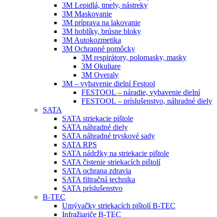
3M Lepidlá, tmely, nástreky
3M Maskovanie
3M príprava na lakovanie
3M hoblíky, brúsne bloky
3M Autokozmetika
3M Ochranné pomôcky
3M respirátory, polomasky, masky
3M Okuliare
3M Overaly
3M – vybavenie dielní Festool
FESTOOL – náradie, vybavenie dielní
FESTOOL – príslušenstvo, náhradné diely
SATA
SATA striekacie pištole
SATA náhradné diely
SATA náhradné tryskové sady
SATA RPS
SATA nádržky na striekacie pištole
SATA čistenie striekacích pištolí
SATA ochrana zdravia
SATA filtračná technika
SATA príslušenstvo
B-TEC
Umývačky striekacích pištolí B-TEC
Infražiariče B-TEC