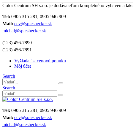
Color Centrum SH s.r.o. je dodávateľom kompletného vybavenia lak
Tel:
0905 315 281, 0905 946 909
Mail:
ccv@spieshecker.sk
michal@spieshecker.sk
(123) 456-7890
(123) 456-7891
Vyžiadať si cenovú ponuku
Môj účet
Search
Search
Tel:
0905 315 281, 0905 946 909
Mail:
ccv@spieshecker.sk
michal@spieshecker.sk