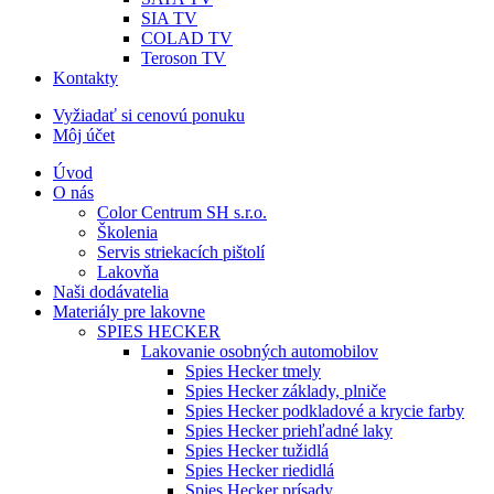
SIA TV
COLAD TV
Teroson TV
Kontakty
Vyžiadať si cenovú ponuku
Môj účet
Úvod
O nás
Color Centrum SH s.r.o.
Školenia
Servis striekacích pištolí
Lakovňa
Naši dodávatelia
Materiály pre lakovne
SPIES HECKER
Lakovanie osobných automobilov
Spies Hecker tmely
Spies Hecker základy, plniče
Spies Hecker podkladové a krycie farby
Spies Hecker priehľadné laky
Spies Hecker tužidlá
Spies Hecker riedidlá
Spies Hecker prísady