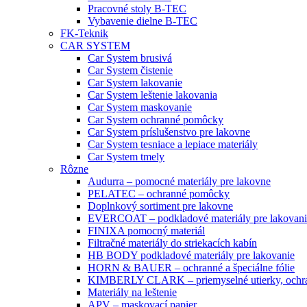
Pracovné stoly B-TEC
Vybavenie dielne B-TEC
FK-Teknik
CAR SYSTEM
Car System brusivá
Car System čistenie
Car System lakovanie
Car System leštenie lakovania
Car System maskovanie
Car System ochranné pomôcky
Car System príslušenstvo pre lakovne
Car System tesniace a lepiace materiály
Car System tmely
Rôzne
Audurra – pomocné materiály pre lakovne
PELATEC – ochranné pomôcky
Doplnkový sortiment pre lakovne
EVERCOAT – podkladové materiály pre lakovani
FINIXA pomocný materiál
Filtračné materiály do striekacích kabín
HB BODY podkladové materiály pre lakovanie
HORN & BAUER – ochranné a špeciálne fólie
KIMBERLY CLARK – priemyselné utierky, ochra
Materiály na leštenie
APV – maskovací papier