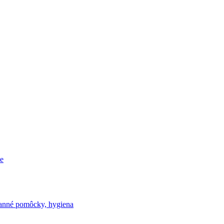
e
nné pomôcky, hygiena