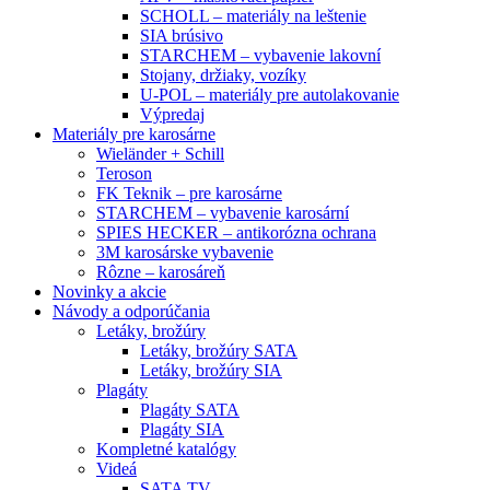
SCHOLL – materiály na leštenie
SIA brúsivo
STARCHEM – vybavenie lakovní
Stojany, držiaky, vozíky
U-POL – materiály pre autolakovanie
Výpredaj
Materiály pre karosárne
Wieländer + Schill
Teroson
FK Teknik – pre karosárne
STARCHEM – vybavenie karosární
SPIES HECKER – antikorózna ochrana
3M karosárske vybavenie
Rôzne – karosáreň
Novinky a akcie
Návody a odporúčania
Letáky, brožúry
Letáky, brožúry SATA
Letáky, brožúry SIA
Plagáty
Plagáty SATA
Plagáty SIA
Kompletné katalógy
Videá
SATA TV