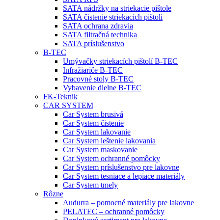
SATA nádržky na striekacie pištole
SATA čistenie striekacích pištolí
SATA ochrana zdravia
SATA filtračná technika
SATA príslušenstvo
B-TEC
Umývačky striekacích pištolí B-TEC
Infražiariče B-TEC
Pracovné stoly B-TEC
Vybavenie dielne B-TEC
FK-Teknik
CAR SYSTEM
Car System brusivá
Car System čistenie
Car System lakovanie
Car System leštenie lakovania
Car System maskovanie
Car System ochranné pomôcky
Car System príslušenstvo pre lakovne
Car System tesniace a lepiace materiály
Car System tmely
Rôzne
Audurra – pomocné materiály pre lakovne
PELATEC – ochranné pomôcky