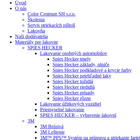
Úvod
O nás
Color Centrum SH s.r.o.
Školenia
Servis striekacích pištolí
Lakovňa
Naši dodávatelia
Materiály pre lakovne
SPIES HECKER
Lakovanie osobných automobilov
Spies Hecker tmely
Spies Hecker základy, plniče
Spies Hecker podkladové a krycie farby
Spies Hecker priehľadné laky
Spies Hecker tužidlá
Spies Hecker riedidlá
Spies Hecker prísady
Spies Hecker rôzne
Lakovanie úžitkových vozidiel
Priemyselné lakovanie
SPIES HECKER – vybavenie lakovní
3M
3M Brúsivá
3M Leštenie
3M™ PPS™ Systém na prípravu a striekanie farie