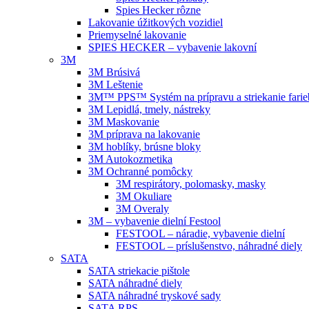
Spies Hecker rôzne
Lakovanie úžitkových vozidiel
Priemyselné lakovanie
SPIES HECKER – vybavenie lakovní
3M
3M Brúsivá
3M Leštenie
3M™ PPS™ Systém na prípravu a striekanie farie
3M Lepidlá, tmely, nástreky
3M Maskovanie
3M príprava na lakovanie
3M hoblíky, brúsne bloky
3M Autokozmetika
3M Ochranné pomôcky
3M respirátory, polomasky, masky
3M Okuliare
3M Overaly
3M – vybavenie dielní Festool
FESTOOL – náradie, vybavenie dielní
FESTOOL – príslušenstvo, náhradné diely
SATA
SATA striekacie pištole
SATA náhradné diely
SATA náhradné tryskové sady
SATA RPS