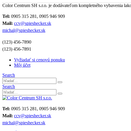
Color Centrum SH s.r.o. je dodávateľom kompletného vybavenia lak
Tel:
0905 315 281, 0905 946 909
Mail:
ccv@spieshecker.sk
michal@spieshecker.sk
(123) 456-7890
(123) 456-7891
Vyžiadať si cenovú ponuku
Môj účet
Search
Search
Tel:
0905 315 281, 0905 946 909
Mail:
ccv@spieshecker.sk
michal@spieshecker.sk