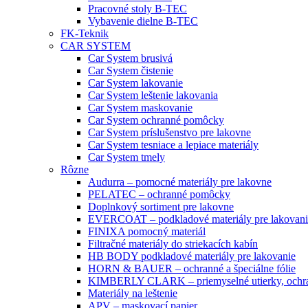
Pracovné stoly B-TEC
Vybavenie dielne B-TEC
FK-Teknik
CAR SYSTEM
Car System brusivá
Car System čistenie
Car System lakovanie
Car System leštenie lakovania
Car System maskovanie
Car System ochranné pomôcky
Car System príslušenstvo pre lakovne
Car System tesniace a lepiace materiály
Car System tmely
Rôzne
Audurra – pomocné materiály pre lakovne
PELATEC – ochranné pomôcky
Doplnkový sortiment pre lakovne
EVERCOAT – podkladové materiály pre lakovani
FINIXA pomocný materiál
Filtračné materiály do striekacích kabín
HB BODY podkladové materiály pre lakovanie
HORN & BAUER – ochranné a špeciálne fólie
KIMBERLY CLARK – priemyselné utierky, ochra
Materiály na leštenie
APV – maskovací papier