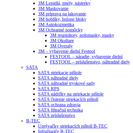
3M Lepidlá, tmely, nástreky
3M Maskovanie
3M príprava na lakovanie
3M hoblíky, brúsne bloky
3M Autokozmetika
3M Ochranné pomôcky
3M respirátory, polomasky, masky
3M Okuliare
3M Overaly
3M – vybavenie dielní Festool
FESTOOL – náradie, vybavenie dielní
FESTOOL – príslušenstvo, náhradné diely
SATA
SATA striekacie pištole
SATA náhradné diely
SATA náhradné tryskové sady
SATA RPS
SATA nádržky na striekacie pištole
SATA čistenie striekacích pištolí
SATA ochrana zdravia
SATA filtračná technika
SATA príslušenstvo
B-TEC
Umývačky striekacích pištolí B-TEC
Infražiariče B-TEC