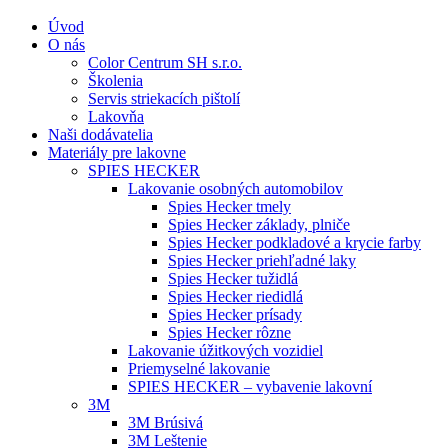
Úvod
O nás
Color Centrum SH s.r.o.
Školenia
Servis striekacích pištolí
Lakovňa
Naši dodávatelia
Materiály pre lakovne
SPIES HECKER
Lakovanie osobných automobilov
Spies Hecker tmely
Spies Hecker základy, plniče
Spies Hecker podkladové a krycie farby
Spies Hecker priehľadné laky
Spies Hecker tužidlá
Spies Hecker riedidlá
Spies Hecker prísady
Spies Hecker rôzne
Lakovanie úžitkových vozidiel
Priemyselné lakovanie
SPIES HECKER – vybavenie lakovní
3M
3M Brúsivá
3M Leštenie