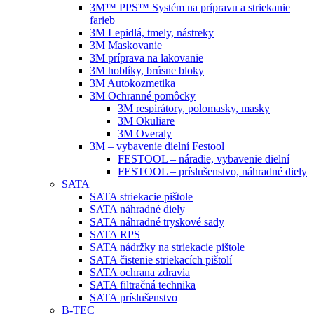
3M™ PPS™ Systém na prípravu a striekanie
farieb
3M Lepidlá, tmely, nástreky
3M Maskovanie
3M príprava na lakovanie
3M hoblíky, brúsne bloky
3M Autokozmetika
3M Ochranné pomôcky
3M respirátory, polomasky, masky
3M Okuliare
3M Overaly
3M – vybavenie dielní Festool
FESTOOL – náradie, vybavenie dielní
FESTOOL – príslušenstvo, náhradné diely
SATA
SATA striekacie pištole
SATA náhradné diely
SATA náhradné tryskové sady
SATA RPS
SATA nádržky na striekacie pištole
SATA čistenie striekacích pištolí
SATA ochrana zdravia
SATA filtračná technika
SATA príslušenstvo
B-TEC