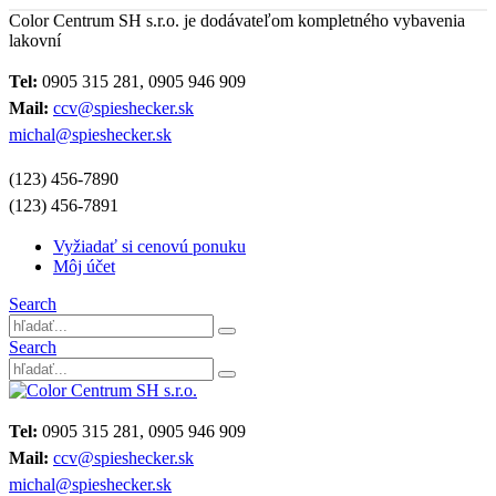
Color Centrum SH s.r.o. je dodávateľom kompletného vybavenia
lakovní
Tel:
0905 315 281, 0905 946 909
Mail:
ccv@spieshecker.sk
michal@spieshecker.sk
(123) 456-7890
(123) 456-7891
Vyžiadať si cenovú ponuku
Môj účet
Search
Search
Tel:
0905 315 281, 0905 946 909
Mail:
ccv@spieshecker.sk
michal@spieshecker.sk