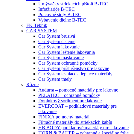
Umývačky striekacích pištolí B-TEC
Infražiariče B-TEC
Pracovné stoly B-TEC
Vybavenie dielne B-TEC
FK-Teknik
CAR SYSTEM
Car System brusivá
Car System čistenie
Car System lakovanie
Car System leštenie lakovania
Car System maskovanie
Car System ochranné pomôcky
Car System príslušenstvo pre lakovne
Car System tesniace a lepiace materiály
Car System tmely
Rôzne
Audurra – pomocné materiály pre lakovne
PELATEC – ochranné pomôcky
Doplnkový sortiment pre lakovne
EVERCOAT – podkladové materiály pre
lakovanie
FINIXA pomocný materiál
Filtračné materiály do striekacích kabín
HB BODY podkladové materiály pre lakovanie
HORN & BAUER – ochranné a špeciálne fólie