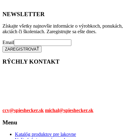
NEWSLETTER
Získajte všetky najnovšie informácie o výrobkoch, ponukách,
akciách či školeniach. Zaregistrujte sa ešte dnes.
Email
RÝCHLY KONTAKT
Tel. čísla:
0905 315 281,
0908 790 630
Mail:
ccv@spieshecker.sk
michal@spieshecker.sk
Menu
Katalóg produktov pre lakovne