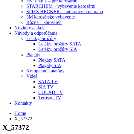
FK Teknik – pre karosárne
STARCHEM – vybavenie karosární
SPIES HECKER – antikorózna ochrana
3M karosárske vybavenie
Rôzne – karosáreň
Novinky a akcie
Návody a odporúčania
Letáky, brožúry
Letáky, brožúry SATA
Letáky, brožúry SIA
Plagáty
Plagáty SATA
Plagáty SIA
Kompletné katalógy
Videá
SATA TV
SIA TV
COLAD TV
Teroson TV
Kontakty
Home
X_57372
X_57372