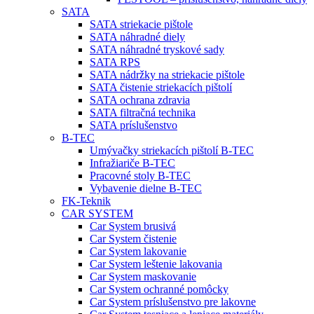
SATA
SATA striekacie pištole
SATA náhradné diely
SATA náhradné tryskové sady
SATA RPS
SATA nádržky na striekacie pištole
SATA čistenie striekacích pištolí
SATA ochrana zdravia
SATA filtračná technika
SATA príslušenstvo
B-TEC
Umývačky striekacích pištolí B-TEC
Infražiariče B-TEC
Pracovné stoly B-TEC
Vybavenie dielne B-TEC
FK-Teknik
CAR SYSTEM
Car System brusivá
Car System čistenie
Car System lakovanie
Car System leštenie lakovania
Car System maskovanie
Car System ochranné pomôcky
Car System príslušenstvo pre lakovne