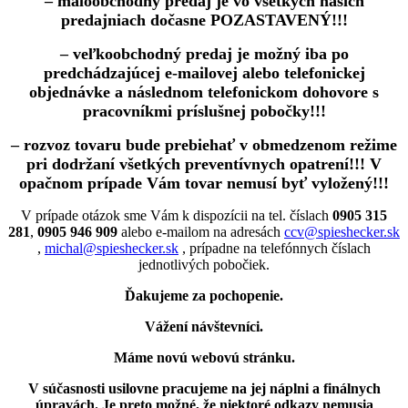
– maloobchodný predaj je vo všetkých našich
predajniach dočasne POZASTAVENÝ!!!
– veľkoobchodný predaj je možný iba po
predchádzajúcej e-mailovej alebo telefonickej
objednávke a následnom telefonickom dohovore s
pracovníkmi príslušnej pobočky!!!
– rozvoz tovaru bude prebiehať v obmedzenom režime
pri dodržaní všetkých preventívnych opatrení!!! V
opačnom prípade Vám tovar nemusí byť vyložený!!!
V prípade otázok sme Vám k dispozícii na tel. číslach
0905 315
281
,
0905 946 909
alebo e-mailom na adresách
ccv@spieshecker.sk
,
michal@spieshecker.sk
, prípadne na telefónnych číslach
jednotlivých pobočiek.
Ďakujeme za pochopenie.
Vážení návštevníci.
Máme novú webovú stránku.
V súčasnosti usilovne pracujeme na jej náplni a finálnych
úpravách.
Je preto možné, že niektoré odkazy nemusia