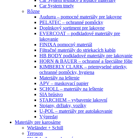
Car System tesniace a lepiace materiály
Car System tmely
Rôzne
Audurra – pomocné materiály pre lakovne
PELATEC – ochranné pomôcky
Doplnkový sortiment pre lakovne
EVERCOAT – podkladové materiály pre
lakovanie
FINIXA pomocný materiál
Filtračné materiály do striekacích kabín
HB BODY podkladové materiály pre lakovanie
HORN & BAUER – ochranné a špeciálne fólie
KIMBERLY CLARK – priemyselné utierky,
ochranné pomôcky, hygiena
Materiály na leštenie
APV – maskovací papier
SCHOLL – materiály na leštenie
SIA brúsivo
STARCHEM – vybavenie lakovní
Stojany, držiaky, vozíky
U-POL – materiály pre autolakovanie
Výpredaj
Materiály pre karosárne
Wieländer + Schill
Teroson