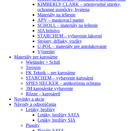
KIMBERLY CLARK – priemyselné utierky,
ochranné pomôcky, hygiena
Materiály na leštenie
APV – maskovací papier
SCHOLL – materiály na leštenie
SIA brúsivo
STARCHEM – vybavenie lakovní
Stojany, držiaky, vozíky
U-POL – materiály pre autolakovanie
Výpredaj
Materiály pre karosárne
Wieländer + Schill
Teroson
FK Teknik – pre karosárne
STARCHEM – vybavenie karosární
SPIES HECKER – antikorózna ochrana
3M karosárske vybavenie
Rôzne – karosáreň
Novinky a akcie
Návody a odporúčania
Letáky, brožúry
Letáky, brožúry SATA
Letáky, brožúry SIA
Plagáty
Plagáty SATA