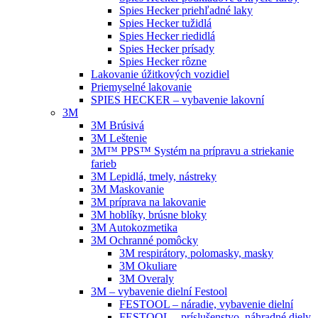
Spies Hecker priehľadné laky
Spies Hecker tužidlá
Spies Hecker riedidlá
Spies Hecker prísady
Spies Hecker rôzne
Lakovanie úžitkových vozidiel
Priemyselné lakovanie
SPIES HECKER – vybavenie lakovní
3M
3M Brúsivá
3M Leštenie
3M™ PPS™ Systém na prípravu a striekanie
farieb
3M Lepidlá, tmely, nástreky
3M Maskovanie
3M príprava na lakovanie
3M hoblíky, brúsne bloky
3M Autokozmetika
3M Ochranné pomôcky
3M respirátory, polomasky, masky
3M Okuliare
3M Overaly
3M – vybavenie dielní Festool
FESTOOL – náradie, vybavenie dielní
FESTOOL – príslušenstvo, náhradné diely