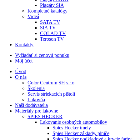
Plagáty SIA
Kompletné katalógy
Videá
SATA TV
SIA TV
COLAD TV
Teroson TV
Kontakty
Vyžiadať si cenovú ponuku
Môj účet
Úvod
O nás
Color Centrum SH s.r.o.
Školenia
Servis striekacích pištolí
Lakovňa
Naši dodávatelia
Materiály pre lakovne
SPIES HECKER
Lakovanie osobných automobilov
Spies Hecker tmely
Spies Hecker základy, plniče
Spies Hecker podkladové a krycie farby