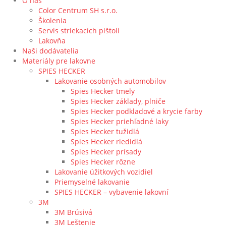
O nás
Color Centrum SH s.r.o.
Školenia
Servis striekacích pištolí
Lakovňa
Naši dodávatelia
Materiály pre lakovne
SPIES HECKER
Lakovanie osobných automobilov
Spies Hecker tmely
Spies Hecker základy, plniče
Spies Hecker podkladové a krycie farby
Spies Hecker priehľadné laky
Spies Hecker tužidlá
Spies Hecker riedidlá
Spies Hecker prísady
Spies Hecker rôzne
Lakovanie úžitkových vozidiel
Priemyselné lakovanie
SPIES HECKER – vybavenie lakovní
3M
3M Brúsivá
3M Leštenie