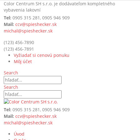
Color Centrum SH s.r.o. je dodávateľom kompletného
vybavenia lakovní
Tel:
0905 315 281, 0905 946 909
Mail:
ccv@spieshecker.sk
michal@spieshecker.sk
(123) 456-7890
(123) 456-7891
Vyžiadať si cenovú ponuku
Môj účet
Search
Search
Tel:
0905 315 281, 0905 946 909
Mail:
ccv@spieshecker.sk
michal@spieshecker.sk
Úvod