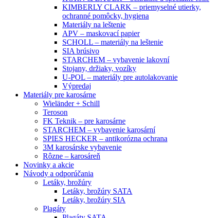
KIMBERLY CLARK – priemyselné utierky,
ochranné pomôcky, hygiena
Materiály na leštenie
APV – maskovací papier
SCHOLL – materiály na leštenie
SIA brúsivo
STARCHEM – vybavenie lakovní
Stojany, držiaky, vozíky
U-POL – materiály pre autolakovanie
Výpredaj
Materiály pre karosárne
Wieländer + Schill
Teroson
FK Teknik – pre karosárne
STARCHEM – vybavenie karosární
SPIES HECKER – antikorózna ochrana
3M karosárske vybavenie
Rôzne – karosáreň
Novinky a akcie
Návody a odporúčania
Letáky, brožúry
Letáky, brožúry SATA
Letáky, brožúry SIA
Plagáty
Plagáty SATA