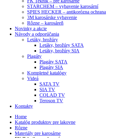
FK Teknik – pre karosárne
STARCHEM – vybavenie karosární
SPIES HECKER – antikorózna ochrana
3M karosárske vybavenie
Rôzne – karosáreň
Novinky a akcie
Návody a odporúčania
Letáky, brožúry
Letáky, brožúry SATA
Letáky, brožúry SIA
Plagáty
Plagáty SATA
Plagáty SIA
Kompletné katalógy
Videá
SATA TV
SIA TV
COLAD TV
Teroson TV
Kontakty
Home
Katalóg produktov pre lakovne
Rôzne
Materiály pre karosárne