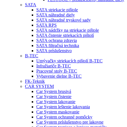
SATA
SATA striekacie pištole
SATA náhradné diely
SATA náhradné tryskové sady
SATA RPS
SATA nádržky na striekacie pištole
SATA čistenie striekacích pištolí
SATA ochrana zdravia
SATA filtračná technika
SATA príslušenstvo
B-TEC
Umývačky striekacích pištolí B-TEC
Infražiariče B-TEC
Pracovné stoly B-TEC
Vybavenie dielne B-TEC
FK-Teknik
CAR SYSTEM
Car System brusivá
Car System čistenie
Car System lakovanie
Car System leštenie lakovania
Car System maskovanie
Car System ochranné pomôcky
Car System príslušenstvo pre lakovne