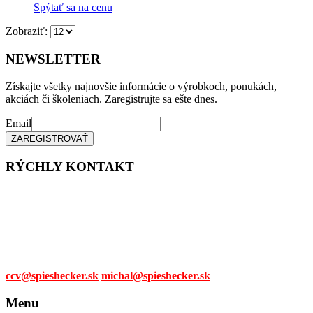
Spýtať sa na cenu
Zobraziť:
NEWSLETTER
Získajte všetky najnovšie informácie o výrobkoch, ponukách,
akciách či školeniach. Zaregistrujte sa ešte dnes.
Email
RÝCHLY KONTAKT
Tel. čísla:
0905 315 281,
0908 790 630
Mail:
ccv@spieshecker.sk
michal@spieshecker.sk
Menu