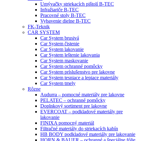
Umývačky striekacích pištolí B-TEC
Infražiariče B-TEC
Pracovné stoly B-TEC
Vybavenie dielne B-TEC
FK-Teknik
CAR SYSTEM
Car System brusivá
Car System čistenie
Car System lakovanie
Car System leštenie lakovania
Car System maskovanie
Car System ochranné pomôcky
Car System príslušenstvo pre lakovne
Car System tesniace a lepiace materiály
Car System tmely
Rôzne
Audurra – pomocné materiály pre lakovne
PELATEC – ochranné pomôcky
Doplnkový sortiment pre lakovne
EVERCOAT – podkladové materiály pre
lakovanie
FINIXA pomocný materiál
Filtračné materiály do striekacích kabín
HB BODY podkladové materiály pre lakovanie
HORN & BAUER – ochranné a špeciálne fólie