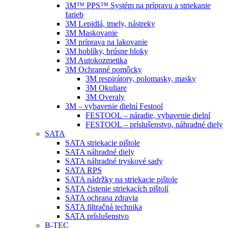
3M™ PPS™ Systém na prípravu a striekanie
farieb
3M Lepidlá, tmely, nástreky
3M Maskovanie
3M príprava na lakovanie
3M hoblíky, brúsne bloky
3M Autokozmetika
3M Ochranné pomôcky
3M respirátory, polomasky, masky
3M Okuliare
3M Overaly
3M – vybavenie dielní Festool
FESTOOL – náradie, vybavenie dielní
FESTOOL – príslušenstvo, náhradné diely
SATA
SATA striekacie pištole
SATA náhradné diely
SATA náhradné tryskové sady
SATA RPS
SATA nádržky na striekacie pištole
SATA čistenie striekacích pištolí
SATA ochrana zdravia
SATA filtračná technika
SATA príslušenstvo
B-TEC