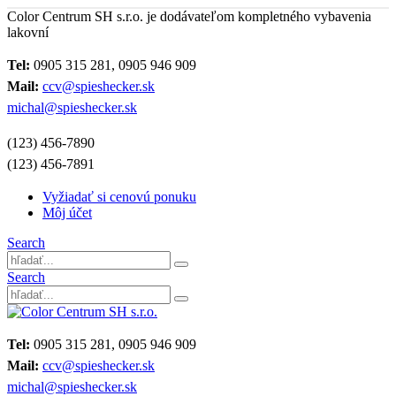
Color Centrum SH s.r.o. je dodávateľom kompletného vybavenia
lakovní
Tel:
0905 315 281, 0905 946 909
Mail:
ccv@spieshecker.sk
michal@spieshecker.sk
(123) 456-7890
(123) 456-7891
Vyžiadať si cenovú ponuku
Môj účet
Search
Search
Tel:
0905 315 281, 0905 946 909
Mail:
ccv@spieshecker.sk
michal@spieshecker.sk