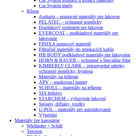
Car System tesniace a lepiace materiály
Car System tmely
Rôzne
Audurra – pomocné materiály pre lakovne
PELATEC – ochranné pomôcky
Doplnkový sortiment pre lakovne
EVERCOAT – podkladové materiály pre
lakovanie
FINIXA pomocný materiál
Filtračné materiály do striekacích kabín
HB BODY podkladové materiály pre lakovanie
HORN & BAUER – ochranné a špeciálne fólie
KIMBERLY CLARK – priemyselné utierky,
ochranné pomôcky, hygiena
Materiály na leštenie
APV – maskovací papier
SCHOLL – materiály na leštenie
SIA brúsivo
STARCHEM – vybavenie lakovní
Stojany, držiaky, vozíky
U-POL – materiály pre autolakovanie
Výpredaj
Materiály pre karosárne
Wieländer + Schill
Teroson