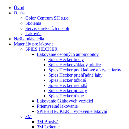
Úvod
O nás
Color Centrum SH s.r.o.
Školenia
Servis striekacích pištolí
Lakovňa
Naši dodávatelia
Materiály pre lakovne
SPIES HECKER
Lakovanie osobných automobilov
Spies Hecker tmely
Spies Hecker základy, plniče
Spies Hecker podkladové a krycie farby
Spies Hecker priehľadné laky
Spies Hecker tužidlá
Spies Hecker riedidlá
Spies Hecker prísady
Spies Hecker rôzne
Lakovanie úžitkových vozidiel
Priemyselné lakovanie
SPIES HECKER – vybavenie lakovní
3M
3M Brúsivá
3M Leštenie