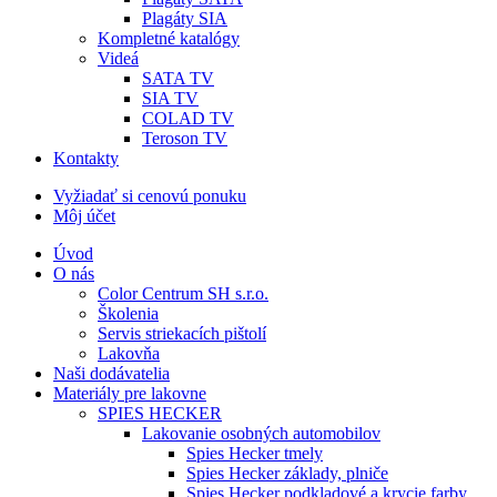
Plagáty SIA
Kompletné katalógy
Videá
SATA TV
SIA TV
COLAD TV
Teroson TV
Kontakty
Vyžiadať si cenovú ponuku
Môj účet
Úvod
O nás
Color Centrum SH s.r.o.
Školenia
Servis striekacích pištolí
Lakovňa
Naši dodávatelia
Materiály pre lakovne
SPIES HECKER
Lakovanie osobných automobilov
Spies Hecker tmely
Spies Hecker základy, plniče
Spies Hecker podkladové a krycie farby