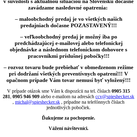
v súvislosti s aktuálnou situáciou na Slovensku dočasne
zavádzame nasledovné opatrenia:
– maloobchodný predaj je vo všetkých našich
predajniach dočasne POZASTAVENÝ!!!
– veľkoobchodný predaj je možný iba po
predchádzajúcej e-mailovej alebo telefonickej
objednávke a následnom telefonickom dohovore s
pracovníkmi príslušnej pobočky!!!
– rozvoz tovaru bude prebiehať v obmedzenom režime
pri dodržaní všetkých preventívnych opatrení!!! V
opačnom prípade Vám tovar nemusí byť vyložený!!!
V prípade otázok sme Vám k dispozícii na tel. číslach
0905 315
281
,
0905 946 909
alebo e-mailom na adresách
ccv@spieshecker.sk
,
michal@spieshecker.sk
, prípadne na telefónnych číslach
jednotlivých pobočiek.
Ďakujeme za pochopenie.
Vážení návštevníci.