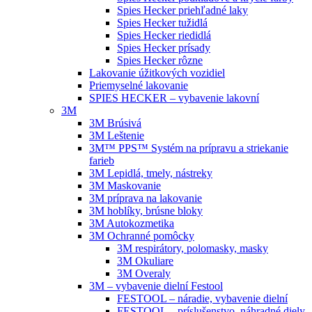
Spies Hecker priehľadné laky
Spies Hecker tužidlá
Spies Hecker riedidlá
Spies Hecker prísady
Spies Hecker rôzne
Lakovanie úžitkových vozidiel
Priemyselné lakovanie
SPIES HECKER – vybavenie lakovní
3M
3M Brúsivá
3M Leštenie
3M™ PPS™ Systém na prípravu a striekanie
farieb
3M Lepidlá, tmely, nástreky
3M Maskovanie
3M príprava na lakovanie
3M hoblíky, brúsne bloky
3M Autokozmetika
3M Ochranné pomôcky
3M respirátory, polomasky, masky
3M Okuliare
3M Overaly
3M – vybavenie dielní Festool
FESTOOL – náradie, vybavenie dielní
FESTOOL – príslušenstvo, náhradné diely