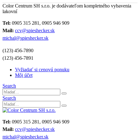
Color Centrum SH s.r.o. je dodávateľom kompletného vybavenia
lakovní
Tel:
0905 315 281, 0905 946 909
Mail:
ccv@spieshecker.sk
michal@spieshecker.sk
(123) 456-7890
(123) 456-7891
Vyžiadať si cenovú ponuku
Môj účet
Search
Search
Tel:
0905 315 281, 0905 946 909
Mail:
ccv@spieshecker.sk
michal@spieshecker.sk