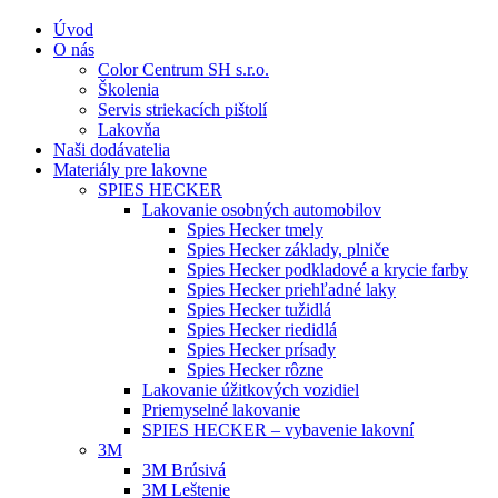
Úvod
O nás
Color Centrum SH s.r.o.
Školenia
Servis striekacích pištolí
Lakovňa
Naši dodávatelia
Materiály pre lakovne
SPIES HECKER
Lakovanie osobných automobilov
Spies Hecker tmely
Spies Hecker základy, plniče
Spies Hecker podkladové a krycie farby
Spies Hecker priehľadné laky
Spies Hecker tužidlá
Spies Hecker riedidlá
Spies Hecker prísady
Spies Hecker rôzne
Lakovanie úžitkových vozidiel
Priemyselné lakovanie
SPIES HECKER – vybavenie lakovní
3M
3M Brúsivá
3M Leštenie