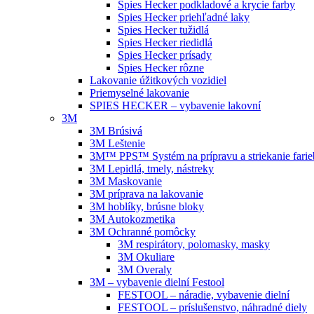
Spies Hecker podkladové a krycie farby
Spies Hecker priehľadné laky
Spies Hecker tužidlá
Spies Hecker riedidlá
Spies Hecker prísady
Spies Hecker rôzne
Lakovanie úžitkových vozidiel
Priemyselné lakovanie
SPIES HECKER – vybavenie lakovní
3M
3M Brúsivá
3M Leštenie
3M™ PPS™ Systém na prípravu a striekanie farie
3M Lepidlá, tmely, nástreky
3M Maskovanie
3M príprava na lakovanie
3M hoblíky, brúsne bloky
3M Autokozmetika
3M Ochranné pomôcky
3M respirátory, polomasky, masky
3M Okuliare
3M Overaly
3M – vybavenie dielní Festool
FESTOOL – náradie, vybavenie dielní
FESTOOL – príslušenstvo, náhradné diely