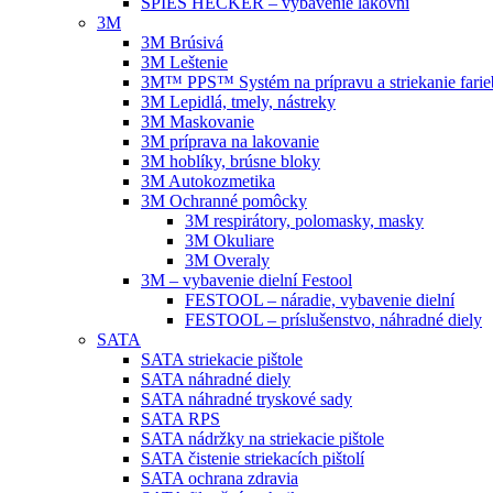
SPIES HECKER – vybavenie lakovní
3M
3M Brúsivá
3M Leštenie
3M™ PPS™ Systém na prípravu a striekanie farie
3M Lepidlá, tmely, nástreky
3M Maskovanie
3M príprava na lakovanie
3M hoblíky, brúsne bloky
3M Autokozmetika
3M Ochranné pomôcky
3M respirátory, polomasky, masky
3M Okuliare
3M Overaly
3M – vybavenie dielní Festool
FESTOOL – náradie, vybavenie dielní
FESTOOL – príslušenstvo, náhradné diely
SATA
SATA striekacie pištole
SATA náhradné diely
SATA náhradné tryskové sady
SATA RPS
SATA nádržky na striekacie pištole
SATA čistenie striekacích pištolí
SATA ochrana zdravia