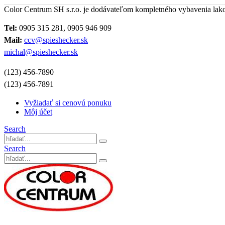
Color Centrum SH s.r.o. je dodávateľom kompletného vybavenia lak
Tel:
0905 315 281, 0905 946 909
Mail:
ccv@spieshecker.sk
michal@spieshecker.sk
(123) 456-7890
(123) 456-7891
Vyžiadať si cenovú ponuku
Môj účet
Search
Search