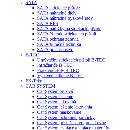
SATA
SATA striekacie pištole
SATA náhradné diely
SATA náhradné tryskové sady
SATA RPS
SATA nádržky na striekacie pištole
SATA čistenie striekacích pištolí
SATA ochrana zdravia
SATA filtračná technika
SATA príslušenstvo
B-TEC
Umývačky striekacích pištolí B-TEC
Infražiariče B-TEC
Pracovné stoly B-TEC
Vybavenie dielne B-TEC
FK-Teknik
CAR SYSTEM
Car System brusivá
Car System čistenie
Car System lakovanie
Car System leštenie lakovania
Car System maskovanie
Car System ochranné pomôcky
Car System príslušenstvo pre lakovne
Car System tesniace a lepiace materiály