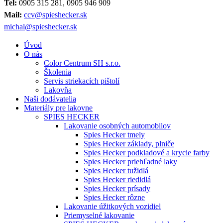
Tel:
0905 315 281, 0905 946 909
Mail:
ccv@spieshecker.sk
michal@spieshecker.sk
Úvod
O nás
Color Centrum SH s.r.o.
Školenia
Servis striekacích pištolí
Lakovňa
Naši dodávatelia
Materiály pre lakovne
SPIES HECKER
Lakovanie osobných automobilov
Spies Hecker tmely
Spies Hecker základy, plniče
Spies Hecker podkladové a krycie farby
Spies Hecker priehľadné laky
Spies Hecker tužidlá
Spies Hecker riedidlá
Spies Hecker prísady
Spies Hecker rôzne
Lakovanie úžitkových vozidiel
Priemyselné lakovanie