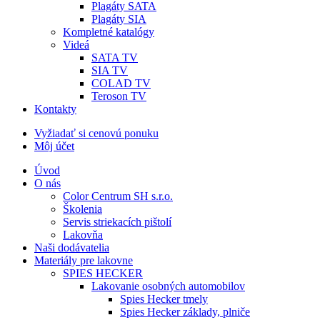
Plagáty SATA
Plagáty SIA
Kompletné katalógy
Videá
SATA TV
SIA TV
COLAD TV
Teroson TV
Kontakty
Vyžiadať si cenovú ponuku
Môj účet
Úvod
O nás
Color Centrum SH s.r.o.
Školenia
Servis striekacích pištolí
Lakovňa
Naši dodávatelia
Materiály pre lakovne
SPIES HECKER
Lakovanie osobných automobilov
Spies Hecker tmely
Spies Hecker základy, plniče