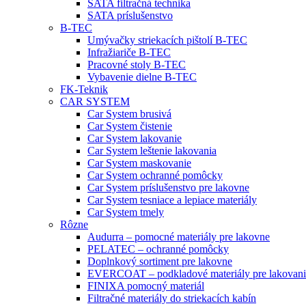
SATA filtračná technika
SATA príslušenstvo
B-TEC
Umývačky striekacích pištolí B-TEC
Infražiariče B-TEC
Pracovné stoly B-TEC
Vybavenie dielne B-TEC
FK-Teknik
CAR SYSTEM
Car System brusivá
Car System čistenie
Car System lakovanie
Car System leštenie lakovania
Car System maskovanie
Car System ochranné pomôcky
Car System príslušenstvo pre lakovne
Car System tesniace a lepiace materiály
Car System tmely
Rôzne
Audurra – pomocné materiály pre lakovne
PELATEC – ochranné pomôcky
Doplnkový sortiment pre lakovne
EVERCOAT – podkladové materiály pre lakovani
FINIXA pomocný materiál
Filtračné materiály do striekacích kabín