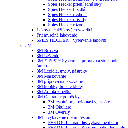
Spies Hecker priehľadné laky
Spies Hecker tužidlá
Spies Hecker riedidlá
Spies Hecker prísady
Spies Hecker rôzne
Lakovanie úžitkových vozidiel
Priemyselné lakovanie
SPIES HECKER – vybavenie lakovní
3M
3M Brúsivá
3M Leštenie
3M™ PPS™ Systém na prípravu a striekanie
farieb
3M Lepidlá, tmely, nástreky
3M Maskovanie
3M príprava na lakovanie
3M hoblíky, brúsne bloky
3M Autokozmetika
3M Ochranné pomôcky
3M respirátory, polomasky, masky
3M Okuliare
3M Overaly
3M – vybavenie dielní Festool
FESTOOL – náradie, vybavenie dielní
FESTOOL – príslušenstvo, náhradné diely