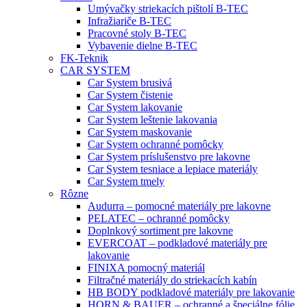
Umývačky striekacích pištolí B-TEC
Infražiariče B-TEC
Pracovné stoly B-TEC
Vybavenie dielne B-TEC
FK-Teknik
CAR SYSTEM
Car System brusivá
Car System čistenie
Car System lakovanie
Car System leštenie lakovania
Car System maskovanie
Car System ochranné pomôcky
Car System príslušenstvo pre lakovne
Car System tesniace a lepiace materiály
Car System tmely
Rôzne
Audurra – pomocné materiály pre lakovne
PELATEC – ochranné pomôcky
Doplnkový sortiment pre lakovne
EVERCOAT – podkladové materiály pre
lakovanie
FINIXA pomocný materiál
Filtračné materiály do striekacích kabín
HB BODY podkladové materiály pre lakovanie
HORN & BAUER – ochranné a špeciálne fólie