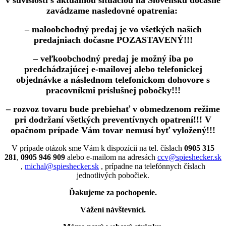
v súvislosti s aktuálnou situáciou na Slovensku dočasne
zavádzame nasledovné opatrenia:
– maloobchodný predaj je vo všetkých našich
predajniach dočasne POZASTAVENÝ!!!
– veľkoobchodný predaj je možný iba po
predchádzajúcej e-mailovej alebo telefonickej
objednávke a následnom telefonickom dohovore s
pracovníkmi príslušnej pobočky!!!
– rozvoz tovaru bude prebiehať v obmedzenom režime
pri dodržaní všetkých preventívnych opatrení!!! V
opačnom prípade Vám tovar nemusí byť vyložený!!!
V prípade otázok sme Vám k dispozícii na tel. číslach
0905 315
281
,
0905 946 909
alebo e-mailom na adresách
ccv@spieshecker.sk
,
michal@spieshecker.sk
, prípadne na telefónnych číslach
jednotlivých pobočiek.
Ďakujeme za pochopenie.
Vážení návštevníci.