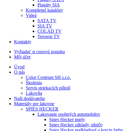
Plagáty SIA
Kompletné katalógy
Videá
SATA TV
SIA TV
COLAD TV
Teroson TV
Kontakty
Vyžiadať si cenovú ponuku
Môj účet
Úvod
O nás
Color Centrum SH s.r.o.
Školenia
Servis striekacích pištolí
Lakovňa
Naši dodávatelia
Materiály pre lakovne
SPIES HECKER
Lakovanie osobných automobilov
Spies Hecker tmely
Spies Hecker základy, plniče
Spies Hecker podkladové a krycie farby