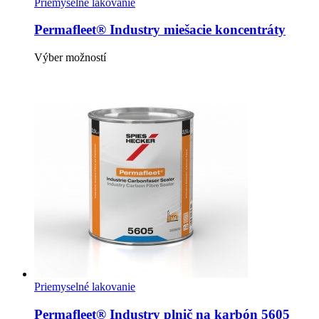
Priemyselné lakovanie
Permafleet® Industry miešacie koncentráty
Tento
Výber možností
produkt
má
viacero
variantov.
Možnosti
si
môžete
vybrať
na
stránke
produktu.
Priemyselné lakovanie
Permafleet® Industry plnič na karbón 5605