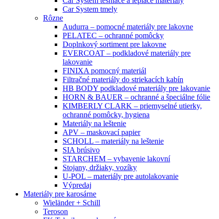
Car System tesniace a lepiace materiály
Car System tmely
Rôzne
Audurra – pomocné materiály pre lakovne
PELATEC – ochranné pomôcky
Doplnkový sortiment pre lakovne
EVERCOAT – podkladové materiály pre
lakovanie
FINIXA pomocný materiál
Filtračné materiály do striekacích kabín
HB BODY podkladové materiály pre lakovanie
HORN & BAUER – ochranné a špeciálne fólie
KIMBERLY CLARK – priemyselné utierky,
ochranné pomôcky, hygiena
Materiály na leštenie
APV – maskovací papier
SCHOLL – materiály na leštenie
SIA brúsivo
STARCHEM – vybavenie lakovní
Stojany, držiaky, vozíky
U-POL – materiály pre autolakovanie
Výpredaj
Materiály pre karosárne
Wieländer + Schill
Teroson