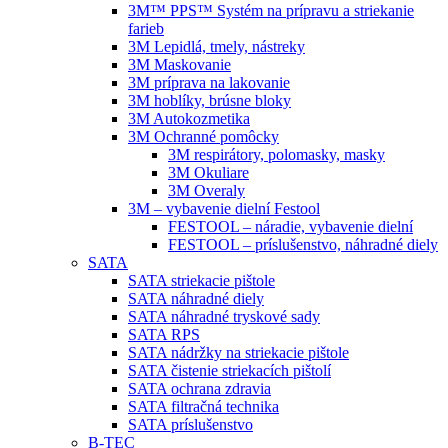
3M™ PPS™ Systém na prípravu a striekanie
farieb
3M Lepidlá, tmely, nástreky
3M Maskovanie
3M príprava na lakovanie
3M hoblíky, brúsne bloky
3M Autokozmetika
3M Ochranné pomôcky
3M respirátory, polomasky, masky
3M Okuliare
3M Overaly
3M – vybavenie dielní Festool
FESTOOL – náradie, vybavenie dielní
FESTOOL – príslušenstvo, náhradné diely
SATA
SATA striekacie pištole
SATA náhradné diely
SATA náhradné tryskové sady
SATA RPS
SATA nádržky na striekacie pištole
SATA čistenie striekacích pištolí
SATA ochrana zdravia
SATA filtračná technika
SATA príslušenstvo
B-TEC