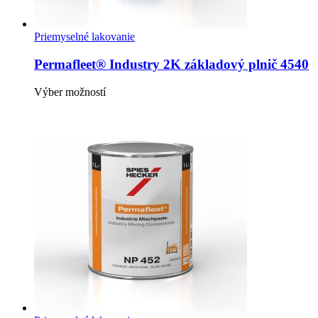
Priemyselné lakovanie
Permafleet® Industry 2K základový plnič 4540
Tento
Výber možností
produkt
má
viacero
variantov.
Možnosti
si
môžete
vybrať
na
stránke
produktu.