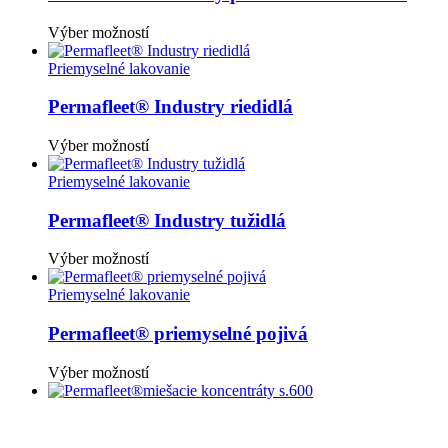
Tento
Výber možností
produkt
má
Priemyselné lakovanie
viacero
variantov.
Permafleet® Industry riedidlá
Možnosti
si
Tento
Výber možností
môžete
produkt
vybrať
má
Priemyselné lakovanie
na
viacero
stránke
variantov.
Permafleet® Industry tužidlá
produktu.
Možnosti
si
Tento
Výber možností
môžete
produkt
vybrať
má
Priemyselné lakovanie
na
viacero
stránke
variantov.
Permafleet® priemyselné pojivá
produktu.
Možnosti
si
Tento
Výber možností
môžete
produkt
vybrať
má
na
viacero
stránke
variantov.