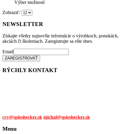
si
Tento
Výber možností
môžete
produkt
vybrať
Zobraziť:
má
na
viacero
stránke
variantov.
NEWSLETTER
produktu.
Možnosti
si
Získajte všetky najnovšie informácie o výrobkoch, ponukách,
môžete
akciách či školeniach. Zaregistrujte sa ešte dnes.
vybrať
na
Email
stránke
produktu.
RÝCHLY KONTAKT
Tel. čísla:
0905 315 281,
0908 790 630
Mail:
ccv@spieshecker.sk
michal@spieshecker.sk
Menu