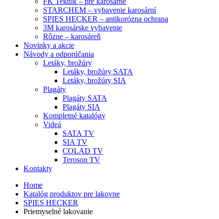
FK Teknik – pre karosárne
STARCHEM – vybavenie karosární
SPIES HECKER – antikorózna ochrana
3M karosárske vybavenie
Rôzne – karosáreň
Novinky a akcie
Návody a odporúčania
Letáky, brožúry
Letáky, brožúry SATA
Letáky, brožúry SIA
Plagáty
Plagáty SATA
Plagáty SIA
Kompletné katalógy
Videá
SATA TV
SIA TV
COLAD TV
Teroson TV
Kontakty
Home
Katalóg produktov pre lakovne
SPIES HECKER
Priemyselné lakovanie