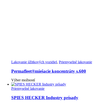
produktu.
Možnosti
si
môžete
vybrať
na
stránke
produktu.
Lakovanie úžitkových vozidiel
,
Priemyselné lakovanie
Permafleet®miešacie koncentráty s.600
Tento
Výber možností
produkt
má
Priemyselné lakovanie
viacero
variantov.
SPIES HECKER Industry prísady
Možnosti