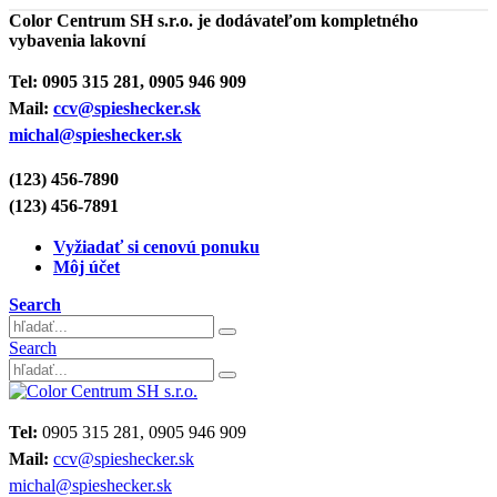
Color Centrum SH s.r.o. je dodávateľom kompletného
vybavenia lakovní
Tel:
0905 315 281, 0905 946 909
Mail:
ccv@spieshecker.sk
michal@spieshecker.sk
(123) 456-7890
(123) 456-7891
Vyžiadať si cenovú ponuku
Môj účet
Search
Search
Tel:
0905 315 281, 0905 946 909
Mail:
ccv@spieshecker.sk
michal@spieshecker.sk