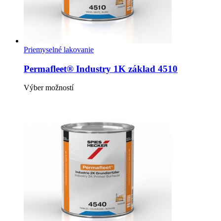
Priemyselné lakovanie
Permafleet® Industry 1K základ 4510
Tento
Výber možností
produkt
má
viacero
variantov.
Možnosti
si
môžete
vybrať
na
stránke
produktu.