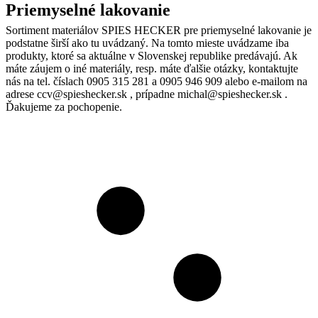
Priemyselné lakovanie
Sortiment materiálov SPIES HECKER pre priemyselné lakovanie je
podstatne širší ako tu uvádzaný. Na tomto mieste uvádzame iba
produkty, ktoré sa aktuálne v Slovenskej republike predávajú. Ak
máte záujem o iné materiály, resp. máte ďalšie otázky, kontaktujte
nás na tel. číslach 0905 315 281 a 0905 946 909 alebo e-mailom na
adrese ccv@spieshecker.sk , prípadne michal@spieshecker.sk .
Ďakujeme za pochopenie.