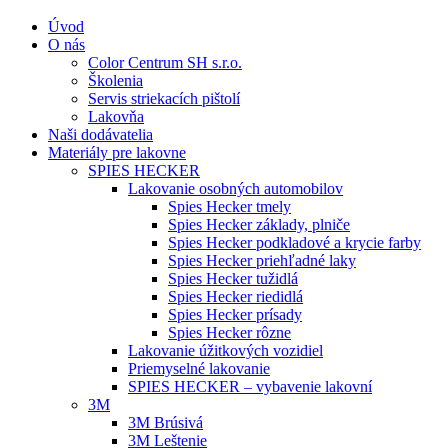
Úvod
O nás
Color Centrum SH s.r.o.
Školenia
Servis striekacích pištolí
Lakovňa
Naši dodávatelia
Materiály pre lakovne
SPIES HECKER
Lakovanie osobných automobilov
Spies Hecker tmely
Spies Hecker základy, plniče
Spies Hecker podkladové a krycie farby
Spies Hecker priehľadné laky
Spies Hecker tužidlá
Spies Hecker riedidlá
Spies Hecker prísady
Spies Hecker rôzne
Lakovanie úžitkových vozidiel
Priemyselné lakovanie
SPIES HECKER – vybavenie lakovní
3M
3M Brúsivá
3M Leštenie