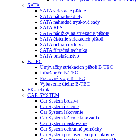
SATA
SATA striekacie pištole
SATA náhradné diely
SATA náhradné tryskové sady
SATA RPS
SATA nádržky na striekacie pištole
SATA čistenie striekacích pištolí
SATA ochrana zdravia
SATA filtračná technika
SATA príslušenstvo
B-TEC
Umývačky striekacích pištolí B-TEC
Infražiariče B-TEC
Pracovné stoly B-TEC
Vybavenie dielne B-TEC
FK-Teknik
CAR SYSTEM
Car System brusivá
Car System čistenie
Car System lakovanie
Car System leštenie lakovania
Car System maskovanie
Car System ochranné pomôcky
Car System príslušenstvo pre lakovne