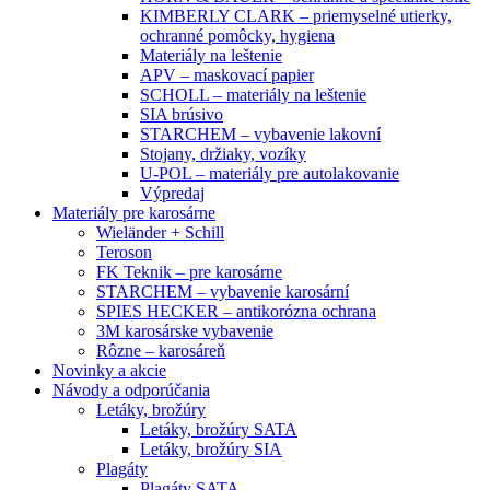
KIMBERLY CLARK – priemyselné utierky,
ochranné pomôcky, hygiena
Materiály na leštenie
APV – maskovací papier
SCHOLL – materiály na leštenie
SIA brúsivo
STARCHEM – vybavenie lakovní
Stojany, držiaky, vozíky
U-POL – materiály pre autolakovanie
Výpredaj
Materiály pre karosárne
Wieländer + Schill
Teroson
FK Teknik – pre karosárne
STARCHEM – vybavenie karosární
SPIES HECKER – antikorózna ochrana
3M karosárske vybavenie
Rôzne – karosáreň
Novinky a akcie
Návody a odporúčania
Letáky, brožúry
Letáky, brožúry SATA
Letáky, brožúry SIA
Plagáty
Plagáty SATA