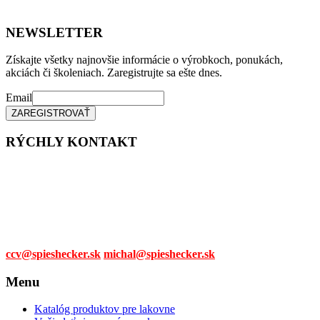
NEWSLETTER
Získajte všetky najnovšie informácie o výrobkoch, ponukách,
akciách či školeniach. Zaregistrujte sa ešte dnes.
Email
RÝCHLY KONTAKT
Tel. čísla:
0905 315 281,
0908 790 630
Mail:
ccv@spieshecker.sk
michal@spieshecker.sk
Menu
Katalóg produktov pre lakovne