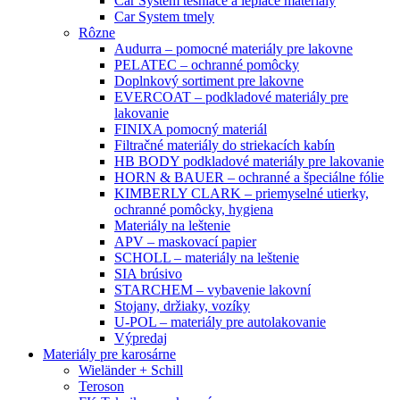
Car System tesniace a lepiace materiály
Car System tmely
Rôzne
Audurra – pomocné materiály pre lakovne
PELATEC – ochranné pomôcky
Doplnkový sortiment pre lakovne
EVERCOAT – podkladové materiály pre
lakovanie
FINIXA pomocný materiál
Filtračné materiály do striekacích kabín
HB BODY podkladové materiály pre lakovanie
HORN & BAUER – ochranné a špeciálne fólie
KIMBERLY CLARK – priemyselné utierky,
ochranné pomôcky, hygiena
Materiály na leštenie
APV – maskovací papier
SCHOLL – materiály na leštenie
SIA brúsivo
STARCHEM – vybavenie lakovní
Stojany, držiaky, vozíky
U-POL – materiály pre autolakovanie
Výpredaj
Materiály pre karosárne
Wieländer + Schill
Teroson