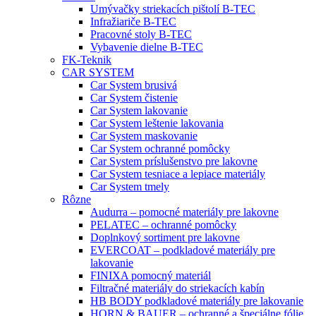
Umývačky striekacích pištolí B-TEC
Infražiariče B-TEC
Pracovné stoly B-TEC
Vybavenie dielne B-TEC
FK-Teknik
CAR SYSTEM
Car System brusivá
Car System čistenie
Car System lakovanie
Car System leštenie lakovania
Car System maskovanie
Car System ochranné pomôcky
Car System príslušenstvo pre lakovne
Car System tesniace a lepiace materiály
Car System tmely
Rôzne
Audurra – pomocné materiály pre lakovne
PELATEC – ochranné pomôcky
Doplnkový sortiment pre lakovne
EVERCOAT – podkladové materiály pre
lakovanie
FINIXA pomocný materiál
Filtračné materiály do striekacích kabín
HB BODY podkladové materiály pre lakovanie
HORN & BAUER – ochranné a špeciálne fólie