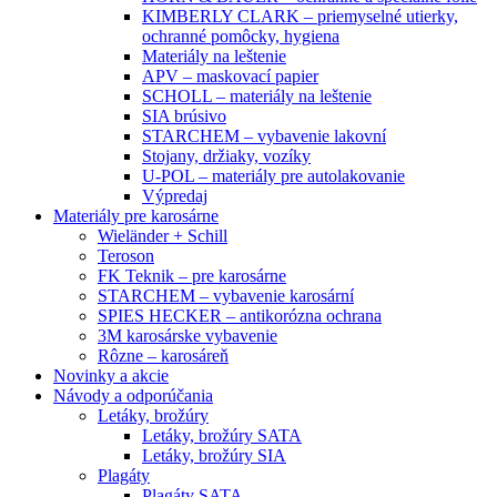
KIMBERLY CLARK – priemyselné utierky,
ochranné pomôcky, hygiena
Materiály na leštenie
APV – maskovací papier
SCHOLL – materiály na leštenie
SIA brúsivo
STARCHEM – vybavenie lakovní
Stojany, držiaky, vozíky
U-POL – materiály pre autolakovanie
Výpredaj
Materiály pre karosárne
Wieländer + Schill
Teroson
FK Teknik – pre karosárne
STARCHEM – vybavenie karosární
SPIES HECKER – antikorózna ochrana
3M karosárske vybavenie
Rôzne – karosáreň
Novinky a akcie
Návody a odporúčania
Letáky, brožúry
Letáky, brožúry SATA
Letáky, brožúry SIA
Plagáty
Plagáty SATA