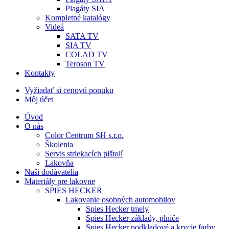
Plagáty SIA
Kompletné katalógy
Videá
SATA TV
SIA TV
COLAD TV
Teroson TV
Kontakty
Vyžiadať si cenovú ponuku
Môj účet
Úvod
O nás
Color Centrum SH s.r.o.
Školenia
Servis striekacích pištolí
Lakovňa
Naši dodávatelia
Materiály pre lakovne
SPIES HECKER
Lakovanie osobných automobilov
Spies Hecker tmely
Spies Hecker základy, plniče
Spies Hecker podkladové a krycie farby