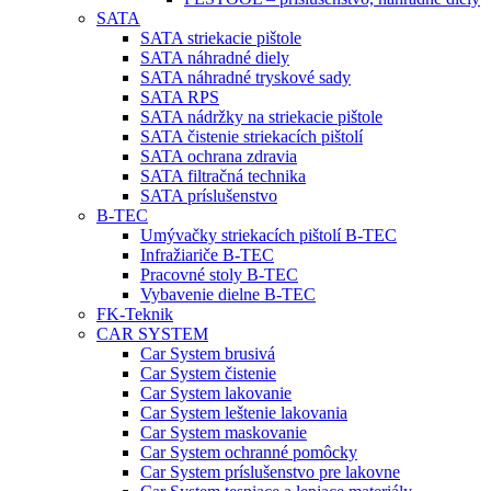
SATA
SATA striekacie pištole
SATA náhradné diely
SATA náhradné tryskové sady
SATA RPS
SATA nádržky na striekacie pištole
SATA čistenie striekacích pištolí
SATA ochrana zdravia
SATA filtračná technika
SATA príslušenstvo
B-TEC
Umývačky striekacích pištolí B-TEC
Infražiariče B-TEC
Pracovné stoly B-TEC
Vybavenie dielne B-TEC
FK-Teknik
CAR SYSTEM
Car System brusivá
Car System čistenie
Car System lakovanie
Car System leštenie lakovania
Car System maskovanie
Car System ochranné pomôcky
Car System príslušenstvo pre lakovne