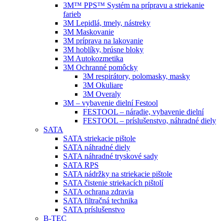
3M™ PPS™ Systém na prípravu a striekanie
farieb
3M Lepidlá, tmely, nástreky
3M Maskovanie
3M príprava na lakovanie
3M hoblíky, brúsne bloky
3M Autokozmetika
3M Ochranné pomôcky
3M respirátory, polomasky, masky
3M Okuliare
3M Overaly
3M – vybavenie dielní Festool
FESTOOL – náradie, vybavenie dielní
FESTOOL – príslušenstvo, náhradné diely
SATA
SATA striekacie pištole
SATA náhradné diely
SATA náhradné tryskové sady
SATA RPS
SATA nádržky na striekacie pištole
SATA čistenie striekacích pištolí
SATA ochrana zdravia
SATA filtračná technika
SATA príslušenstvo
B-TEC