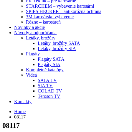
FK Teknik – pre karosárne
STARCHEM – vybavenie karosární
SPIES HECKER – antikorózna ochrana
3M karosárske vybavenie
Rôzne – karosáreň
Novinky a akcie
Návody a odporúčania
Letáky, brožúry
Letáky, brožúry SATA
Letáky, brožúry SIA
Plagáty
Plagáty SATA
Plagáty SIA
Kompletné katalógy
Videá
SATA TV
SIA TV
COLAD TV
Teroson TV
Kontakty
Home
08117
08117