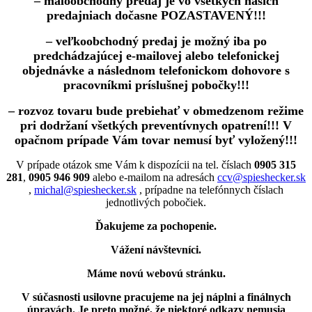
– maloobchodný predaj je vo všetkých našich
predajniach dočasne POZASTAVENÝ!!!
– veľkoobchodný predaj je možný iba po
predchádzajúcej e-mailovej alebo telefonickej
objednávke a následnom telefonickom dohovore s
pracovníkmi príslušnej pobočky!!!
– rozvoz tovaru bude prebiehať v obmedzenom režime
pri dodržaní všetkých preventívnych opatrení!!! V
opačnom prípade Vám tovar nemusí byť vyložený!!!
V prípade otázok sme Vám k dispozícii na tel. číslach
0905 315
281
,
0905 946 909
alebo e-mailom na adresách
ccv@spieshecker.sk
,
michal@spieshecker.sk
, prípadne na telefónnych číslach
jednotlivých pobočiek.
Ďakujeme za pochopenie.
Vážení návštevníci.
Máme novú webovú stránku.
V súčasnosti usilovne pracujeme na jej náplni a finálnych
úpravách.
Je preto možné, že niektoré odkazy nemusia