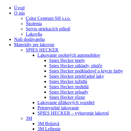
Úvod
O nás
Color Centrum SH s.r.o.
Školenia
Servis striekacích pištolí
Lakovňa
Naši dodávatelia
Materiály pre lakovne
SPIES HECKER
Lakovanie osobných automobilov
Spies Hecker tmely
Spies Hecker základy, plniče
Spies Hecker podkladové a krycie farby
Spies Hecker priehľadné laky
Spies Hecker tužidlá
Spies Hecker riedidlá
Spies Hecker prísady
Spies Hecker rôzne
Lakovanie úžitkových vozidiel
Priemyselné lakovanie
SPIES HECKER – vybavenie lakovní
3M
3M Brúsivá
3M Leštenie