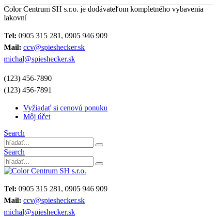
Color Centrum SH s.r.o. je dodávateľom kompletného vybavenia
lakovní
Tel:
0905 315 281, 0905 946 909
Mail:
ccv@spieshecker.sk
michal@spieshecker.sk
(123) 456-7890
(123) 456-7891
Vyžiadať si cenovú ponuku
Môj účet
Search
Search
Tel:
0905 315 281, 0905 946 909
Mail:
ccv@spieshecker.sk
michal@spieshecker.sk