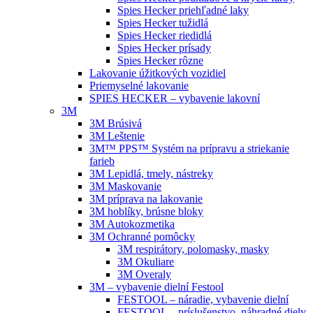
Spies Hecker priehľadné laky
Spies Hecker tužidlá
Spies Hecker riedidlá
Spies Hecker prísady
Spies Hecker rôzne
Lakovanie úžitkových vozidiel
Priemyselné lakovanie
SPIES HECKER – vybavenie lakovní
3M
3M Brúsivá
3M Leštenie
3M™ PPS™ Systém na prípravu a striekanie
farieb
3M Lepidlá, tmely, nástreky
3M Maskovanie
3M príprava na lakovanie
3M hoblíky, brúsne bloky
3M Autokozmetika
3M Ochranné pomôcky
3M respirátory, polomasky, masky
3M Okuliare
3M Overaly
3M – vybavenie dielní Festool
FESTOOL – náradie, vybavenie dielní
FESTOOL – príslušenstvo, náhradné diely