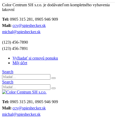
Color Centrum SH s.r.o. je dodávateľom kompletného vybavenia
lakovní
Tel:
0905 315 281, 0905 946 909
Mail:
ccv@spieshecker.sk
michal@spieshecker.sk
(123) 456-7890
(123) 456-7891
Vyžiadať si cenovú ponuku
Môj účet
Search
Search
Tel:
0905 315 281, 0905 946 909
Mail:
ccv@spieshecker.sk
michal@spieshecker.sk