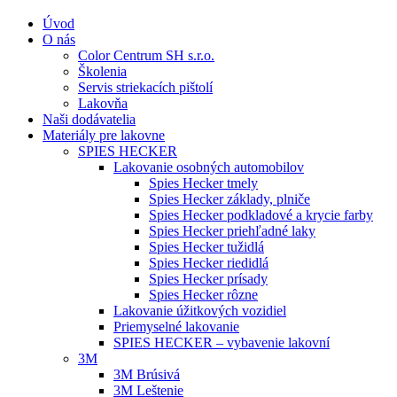
Úvod
O nás
Color Centrum SH s.r.o.
Školenia
Servis striekacích pištolí
Lakovňa
Naši dodávatelia
Materiály pre lakovne
SPIES HECKER
Lakovanie osobných automobilov
Spies Hecker tmely
Spies Hecker základy, plniče
Spies Hecker podkladové a krycie farby
Spies Hecker priehľadné laky
Spies Hecker tužidlá
Spies Hecker riedidlá
Spies Hecker prísady
Spies Hecker rôzne
Lakovanie úžitkových vozidiel
Priemyselné lakovanie
SPIES HECKER – vybavenie lakovní
3M
3M Brúsivá
3M Leštenie