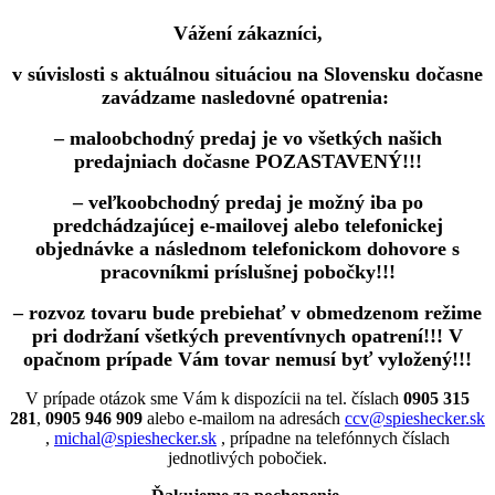
Vážení zákazníci,
v súvislosti s aktuálnou situáciou na Slovensku dočasne
zavádzame nasledovné opatrenia:
– maloobchodný predaj je vo všetkých našich
predajniach dočasne POZASTAVENÝ!!!
– veľkoobchodný predaj je možný iba po
predchádzajúcej e-mailovej alebo telefonickej
objednávke a následnom telefonickom dohovore s
pracovníkmi príslušnej pobočky!!!
– rozvoz tovaru bude prebiehať v obmedzenom režime
pri dodržaní všetkých preventívnych opatrení!!! V
opačnom prípade Vám tovar nemusí byť vyložený!!!
V prípade otázok sme Vám k dispozícii na tel. číslach
0905 315
281
,
0905 946 909
alebo e-mailom na adresách
ccv@spieshecker.sk
,
michal@spieshecker.sk
, prípadne na telefónnych číslach
jednotlivých pobočiek.