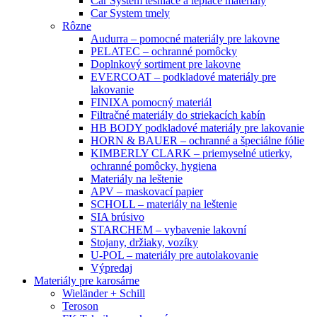
Car System tesniace a lepiace materiály
Car System tmely
Rôzne
Audurra – pomocné materiály pre lakovne
PELATEC – ochranné pomôcky
Doplnkový sortiment pre lakovne
EVERCOAT – podkladové materiály pre
lakovanie
FINIXA pomocný materiál
Filtračné materiály do striekacích kabín
HB BODY podkladové materiály pre lakovanie
HORN & BAUER – ochranné a špeciálne fólie
KIMBERLY CLARK – priemyselné utierky,
ochranné pomôcky, hygiena
Materiály na leštenie
APV – maskovací papier
SCHOLL – materiály na leštenie
SIA brúsivo
STARCHEM – vybavenie lakovní
Stojany, držiaky, vozíky
U-POL – materiály pre autolakovanie
Výpredaj
Materiály pre karosárne
Wieländer + Schill
Teroson