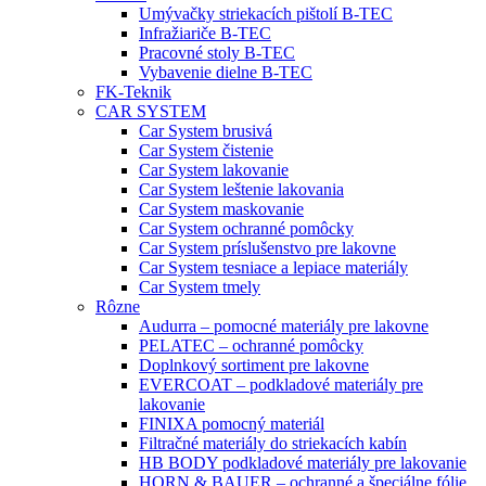
Umývačky striekacích pištolí B-TEC
Infražiariče B-TEC
Pracovné stoly B-TEC
Vybavenie dielne B-TEC
FK-Teknik
CAR SYSTEM
Car System brusivá
Car System čistenie
Car System lakovanie
Car System leštenie lakovania
Car System maskovanie
Car System ochranné pomôcky
Car System príslušenstvo pre lakovne
Car System tesniace a lepiace materiály
Car System tmely
Rôzne
Audurra – pomocné materiály pre lakovne
PELATEC – ochranné pomôcky
Doplnkový sortiment pre lakovne
EVERCOAT – podkladové materiály pre
lakovanie
FINIXA pomocný materiál
Filtračné materiály do striekacích kabín
HB BODY podkladové materiály pre lakovanie
HORN & BAUER – ochranné a špeciálne fólie