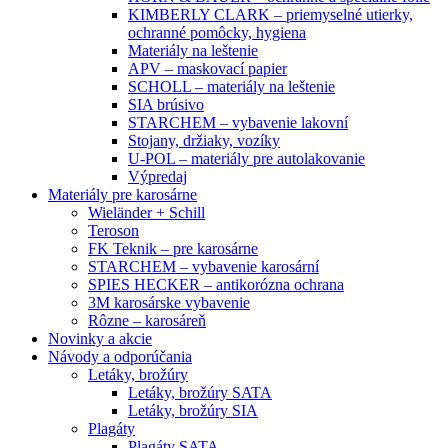
KIMBERLY CLARK – priemyselné utierky,
ochranné pomôcky, hygiena
Materiály na leštenie
APV – maskovací papier
SCHOLL – materiály na leštenie
SIA brúsivo
STARCHEM – vybavenie lakovní
Stojany, držiaky, vozíky
U-POL – materiály pre autolakovanie
Výpredaj
Materiály pre karosárne
Wieländer + Schill
Teroson
FK Teknik – pre karosárne
STARCHEM – vybavenie karosární
SPIES HECKER – antikorózna ochrana
3M karosárske vybavenie
Rôzne – karosáreň
Novinky a akcie
Návody a odporúčania
Letáky, brožúry
Letáky, brožúry SATA
Letáky, brožúry SIA
Plagáty
Plagáty SATA