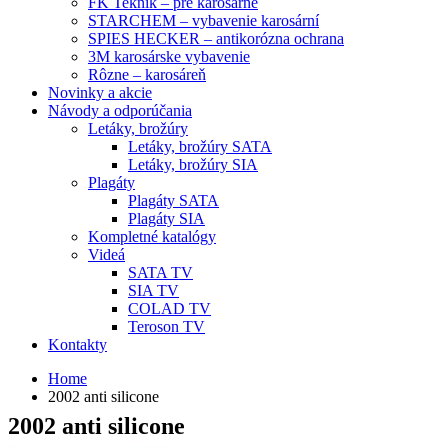
FK Teknik – pre karosárne
STARCHEM – vybavenie karosární
SPIES HECKER – antikorózna ochrana
3M karosárske vybavenie
Rôzne – karosáreň
Novinky a akcie
Návody a odporúčania
Letáky, brožúry
Letáky, brožúry SATA
Letáky, brožúry SIA
Plagáty
Plagáty SATA
Plagáty SIA
Kompletné katalógy
Videá
SATA TV
SIA TV
COLAD TV
Teroson TV
Kontakty
Home
2002 anti silicone
2002 anti silicone