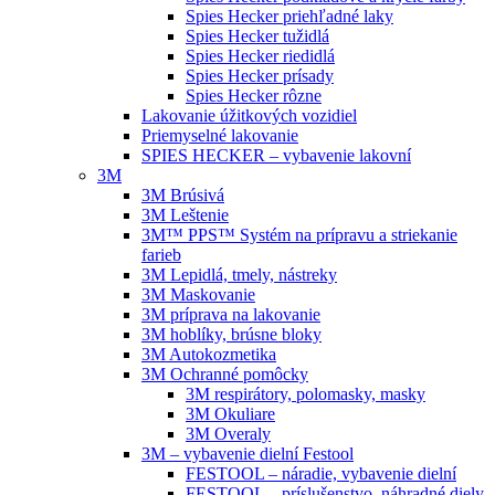
Spies Hecker priehľadné laky
Spies Hecker tužidlá
Spies Hecker riedidlá
Spies Hecker prísady
Spies Hecker rôzne
Lakovanie úžitkových vozidiel
Priemyselné lakovanie
SPIES HECKER – vybavenie lakovní
3M
3M Brúsivá
3M Leštenie
3M™ PPS™ Systém na prípravu a striekanie
farieb
3M Lepidlá, tmely, nástreky
3M Maskovanie
3M príprava na lakovanie
3M hoblíky, brúsne bloky
3M Autokozmetika
3M Ochranné pomôcky
3M respirátory, polomasky, masky
3M Okuliare
3M Overaly
3M – vybavenie dielní Festool
FESTOOL – náradie, vybavenie dielní
FESTOOL – príslušenstvo, náhradné diely