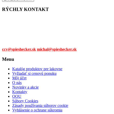
RÝCHLY KONTAKT
Tel. čísla:
0905 315 281,
0908 790 630
Mail:
ccv@spieshecker.sk
michal@spieshecker.sk
Menu
Katalóg produktov pre lakovne
Vyžiadať si cenovú ponuku
Môj účet
O nás
Novinky a akcie
Kontakty
OOU
Súbory Cookies
Zásady používania súborov cookie
Vyhlásenie o ochrane súkromia