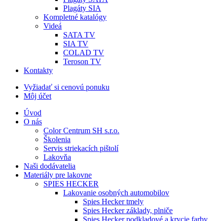
Plagáty SIA
Kompletné katalógy
Videá
SATA TV
SIA TV
COLAD TV
Teroson TV
Kontakty
Vyžiadať si cenovú ponuku
Môj účet
Úvod
O nás
Color Centrum SH s.r.o.
Školenia
Servis striekacích pištolí
Lakovňa
Naši dodávatelia
Materiály pre lakovne
SPIES HECKER
Lakovanie osobných automobilov
Spies Hecker tmely
Spies Hecker základy, plniče
Spies Hecker podkladové a krycie farby