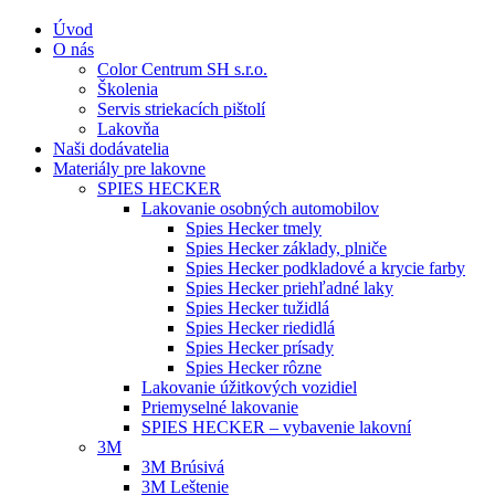
Úvod
O nás
Color Centrum SH s.r.o.
Školenia
Servis striekacích pištolí
Lakovňa
Naši dodávatelia
Materiály pre lakovne
SPIES HECKER
Lakovanie osobných automobilov
Spies Hecker tmely
Spies Hecker základy, plniče
Spies Hecker podkladové a krycie farby
Spies Hecker priehľadné laky
Spies Hecker tužidlá
Spies Hecker riedidlá
Spies Hecker prísady
Spies Hecker rôzne
Lakovanie úžitkových vozidiel
Priemyselné lakovanie
SPIES HECKER – vybavenie lakovní
3M
3M Brúsivá
3M Leštenie