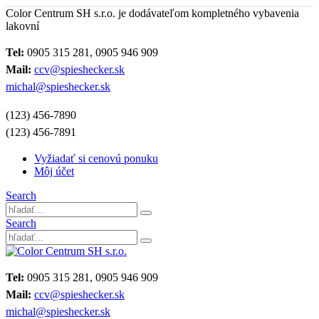
Color Centrum SH s.r.o. je dodávateľom kompletného vybavenia
lakovní
Tel:
0905 315 281, 0905 946 909
Mail:
ccv@spieshecker.sk
michal@spieshecker.sk
(123) 456-7890
(123) 456-7891
Vyžiadať si cenovú ponuku
Môj účet
Search
Search
Tel:
0905 315 281, 0905 946 909
Mail:
ccv@spieshecker.sk
michal@spieshecker.sk