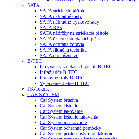
SATA
SATA striekacie pištole
SATA náhradné diely
SATA náhradné tryskové sady
SATA RPS
SATA nádržky na striekacie pištole
SATA čistenie striekacích pištolí
SATA ochrana zdravia
SATA filtračná technika
SATA príslušenstvo
B-TEC
Umývačky striekacích pištolí B-TEC
Infražiariče B-TEC
Pracovné stoly B-TEC
Vybavenie dielne B-TEC
FK-Teknik
CAR SYSTEM
Car System brusivá
Car System čistenie
Car System lakovanie
Car System leštenie lakovania
Car System maskovanie
Car System ochranné pomôcky
Car System príslušenstvo pre lakovne