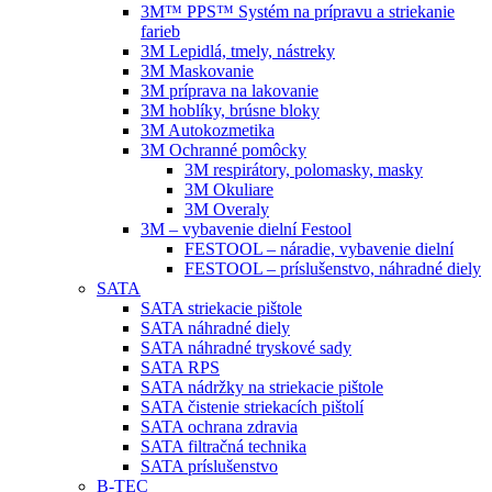
3M™ PPS™ Systém na prípravu a striekanie
farieb
3M Lepidlá, tmely, nástreky
3M Maskovanie
3M príprava na lakovanie
3M hoblíky, brúsne bloky
3M Autokozmetika
3M Ochranné pomôcky
3M respirátory, polomasky, masky
3M Okuliare
3M Overaly
3M – vybavenie dielní Festool
FESTOOL – náradie, vybavenie dielní
FESTOOL – príslušenstvo, náhradné diely
SATA
SATA striekacie pištole
SATA náhradné diely
SATA náhradné tryskové sady
SATA RPS
SATA nádržky na striekacie pištole
SATA čistenie striekacích pištolí
SATA ochrana zdravia
SATA filtračná technika
SATA príslušenstvo
B-TEC