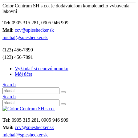
Color Centrum SH s.r.o. je dodávateľom kompletného vybavenia
lakovní
Tel:
0905 315 281, 0905 946 909
Mail:
ccv@spieshecker.sk
michal@spieshecker.sk
(123) 456-7890
(123) 456-7891
Vyžiadať si cenovú ponuku
Môj účet
Search
Search
Tel:
0905 315 281, 0905 946 909
Mail:
ccv@spieshecker.sk
michal@spieshecker.sk