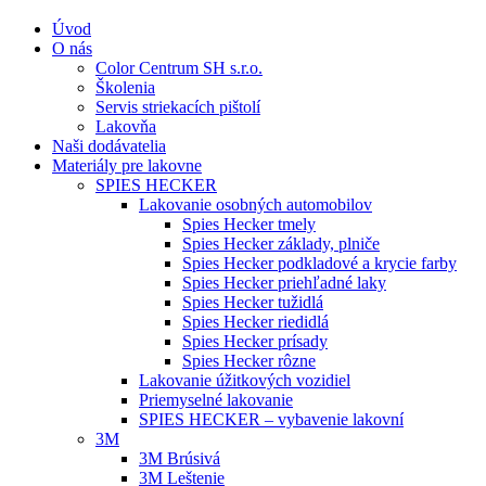
Úvod
O nás
Color Centrum SH s.r.o.
Školenia
Servis striekacích pištolí
Lakovňa
Naši dodávatelia
Materiály pre lakovne
SPIES HECKER
Lakovanie osobných automobilov
Spies Hecker tmely
Spies Hecker základy, plniče
Spies Hecker podkladové a krycie farby
Spies Hecker priehľadné laky
Spies Hecker tužidlá
Spies Hecker riedidlá
Spies Hecker prísady
Spies Hecker rôzne
Lakovanie úžitkových vozidiel
Priemyselné lakovanie
SPIES HECKER – vybavenie lakovní
3M
3M Brúsivá
3M Leštenie