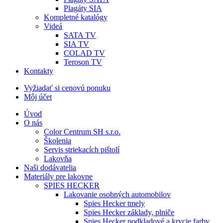
Plagáty SIA
Kompletné katalógy
Videá
SATA TV
SIA TV
COLAD TV
Teroson TV
Kontakty
Vyžiadať si cenovú ponuku
Môj účet
Úvod
O nás
Color Centrum SH s.r.o.
Školenia
Servis striekacích pištolí
Lakovňa
Naši dodávatelia
Materiály pre lakovne
SPIES HECKER
Lakovanie osobných automobilov
Spies Hecker tmely
Spies Hecker základy, plniče
Spies Hecker podkladové a krycie farby