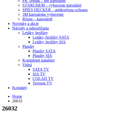
FK Teknik – pre karosárne
STARCHEM – vybavenie karosární
SPIES HECKER – antikorózna ochrana
3M karosárske vybavenie
Rôzne – karosáreň
Novinky a akcie
Návody a odporúčania
Letáky, brožúry
Letáky, brožúry SATA
Letáky, brožúry SIA
Plagáty
Plagáty SATA
Plagáty SIA
Kompletné katalógy
Videá
SATA TV
SIA TV
COLAD TV
Teroson TV
Kontakty
Home
26032
26032