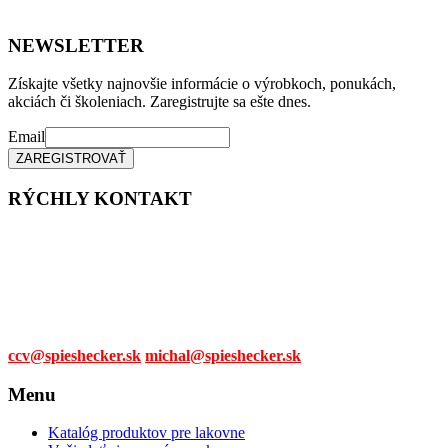
NEWSLETTER
Získajte všetky najnovšie informácie o výrobkoch, ponukách,
akciách či školeniach. Zaregistrujte sa ešte dnes.
Email
RÝCHLY KONTAKT
Tel. čísla:
0905 315 281,
0908 790 630
Mail:
ccv@spieshecker.sk
michal@spieshecker.sk
Menu
Katalóg produktov pre lakovne