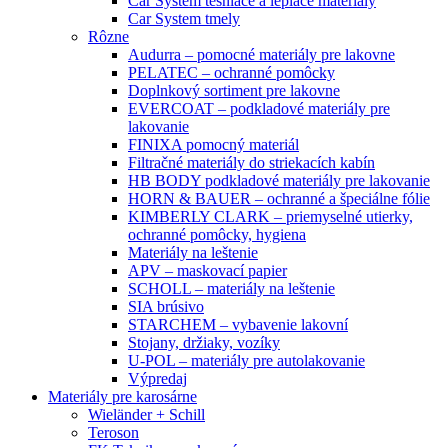
Car System tesniace a lepiace materiály
Car System tmely
Rôzne
Audurra – pomocné materiály pre lakovne
PELATEC – ochranné pomôcky
Doplnkový sortiment pre lakovne
EVERCOAT – podkladové materiály pre
lakovanie
FINIXA pomocný materiál
Filtračné materiály do striekacích kabín
HB BODY podkladové materiály pre lakovanie
HORN & BAUER – ochranné a špeciálne fólie
KIMBERLY CLARK – priemyselné utierky,
ochranné pomôcky, hygiena
Materiály na leštenie
APV – maskovací papier
SCHOLL – materiály na leštenie
SIA brúsivo
STARCHEM – vybavenie lakovní
Stojany, držiaky, vozíky
U-POL – materiály pre autolakovanie
Výpredaj
Materiály pre karosárne
Wieländer + Schill
Teroson