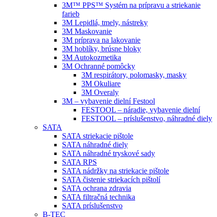
3M™ PPS™ Systém na prípravu a striekanie
farieb
3M Lepidlá, tmely, nástreky
3M Maskovanie
3M príprava na lakovanie
3M hoblíky, brúsne bloky
3M Autokozmetika
3M Ochranné pomôcky
3M respirátory, polomasky, masky
3M Okuliare
3M Overaly
3M – vybavenie dielní Festool
FESTOOL – náradie, vybavenie dielní
FESTOOL – príslušenstvo, náhradné diely
SATA
SATA striekacie pištole
SATA náhradné diely
SATA náhradné tryskové sady
SATA RPS
SATA nádržky na striekacie pištole
SATA čistenie striekacích pištolí
SATA ochrana zdravia
SATA filtračná technika
SATA príslušenstvo
B-TEC