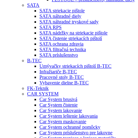
SATA
SATA striekacie pištole
SATA náhradné diely
SATA náhradné tryskové sady
SATA RPS
SATA nádržky na striekacie pištole
SATA čistenie striekacích pištolí
SATA ochrana zdravia
SATA filtračná technika
SATA príslušenstvo
B-TEC
Umývačky striekacích pištolí B-TEC
Infražiariče B-TEC
Pracovné stoly B-TEC
Vybavenie dielne B-TEC
FK-Teknik
CAR SYSTEM
Car System brusivá
Car System čistenie
Car System lakovanie
Car System leštenie lakovania
Car System maskovanie
Car System ochranné pomôcky
Car System príslušenstvo pre lakovne