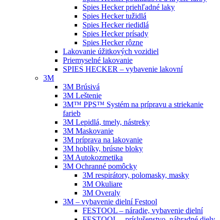
Spies Hecker priehľadné laky
Spies Hecker tužidlá
Spies Hecker riedidlá
Spies Hecker prísady
Spies Hecker rôzne
Lakovanie úžitkových vozidiel
Priemyselné lakovanie
SPIES HECKER – vybavenie lakovní
3M
3M Brúsivá
3M Leštenie
3M™ PPS™ Systém na prípravu a striekanie
farieb
3M Lepidlá, tmely, nástreky
3M Maskovanie
3M príprava na lakovanie
3M hoblíky, brúsne bloky
3M Autokozmetika
3M Ochranné pomôcky
3M respirátory, polomasky, masky
3M Okuliare
3M Overaly
3M – vybavenie dielní Festool
FESTOOL – náradie, vybavenie dielní
FESTOOL – príslušenstvo, náhradné diely