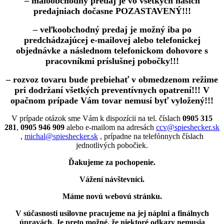
– maloobchodný predaj je vo všetkých našich
predajniach dočasne POZASTAVENÝ!!!
– veľkoobchodný predaj je možný iba po
predchádzajúcej e-mailovej alebo telefonickej
objednávke a následnom telefonickom dohovore s
pracovníkmi príslušnej pobočky!!!
– rozvoz tovaru bude prebiehať v obmedzenom režime
pri dodržaní všetkých preventívnych opatrení!!! V
opačnom prípade Vám tovar nemusí byť vyložený!!!
V prípade otázok sme Vám k dispozícii na tel. číslach
0905 315
281
,
0905 946 909
alebo e-mailom na adresách
ccv@spieshecker.sk
,
michal@spieshecker.sk
, prípadne na telefónnych číslach
jednotlivých pobočiek.
Ďakujeme za pochopenie.
Vážení návštevníci.
Máme novú webovú stránku.
V súčasnosti usilovne pracujeme na jej náplni a finálnych
úpravách.
Je preto možné, že niektoré odkazy nemusia