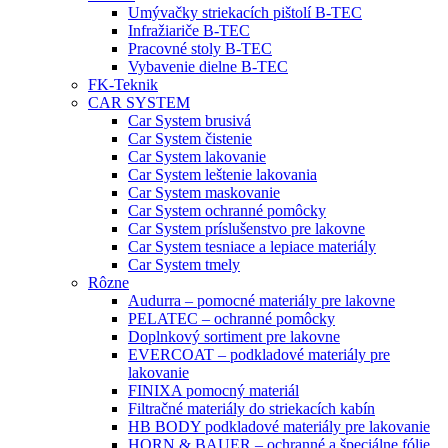
Umývačky striekacích pištolí B-TEC
Infražiariče B-TEC
Pracovné stoly B-TEC
Vybavenie dielne B-TEC
FK-Teknik
CAR SYSTEM
Car System brusivá
Car System čistenie
Car System lakovanie
Car System leštenie lakovania
Car System maskovanie
Car System ochranné pomôcky
Car System príslušenstvo pre lakovne
Car System tesniace a lepiace materiály
Car System tmely
Rôzne
Audurra – pomocné materiály pre lakovne
PELATEC – ochranné pomôcky
Doplnkový sortiment pre lakovne
EVERCOAT – podkladové materiály pre
lakovanie
FINIXA pomocný materiál
Filtračné materiály do striekacích kabín
HB BODY podkladové materiály pre lakovanie
HORN & BAUER – ochranné a špeciálne fólie