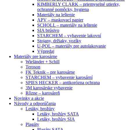
KIMBERLY CLARK – priemyselné utierky,
ochranné pomôcky, hygiena
Materiály na leštenie
APV – maskovací papier
SCHOLL – materiály na leštenie
SIA brúsivo
STARCHEM – vybavenie lakovní
Stojany, držiaky, vozíky
U-POL – materiály pre autolakovanie
Výpredaj
Materiály pre karosárne
Wieländer + Schill
Teroson
FK Teknik – pre karosárne
STARCHEM – vybavenie karosární
SPIES HECKER – antikorózna ochrana
3M karosárske vybavenie
Rôzne – karosáreň
Novinky a akcie
Návody a odporúčania
Letáky, brožúry
Letáky, brožúry SATA
Letáky, brožúry SIA
Plagáty
Plagáty SATA