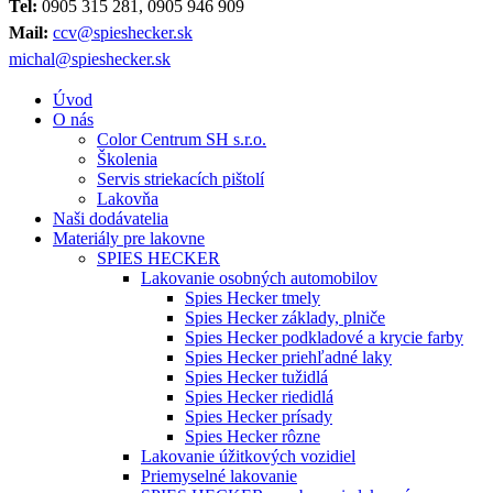
Tel:
0905 315 281, 0905 946 909
Mail:
ccv@spieshecker.sk
michal@spieshecker.sk
Úvod
O nás
Color Centrum SH s.r.o.
Školenia
Servis striekacích pištolí
Lakovňa
Naši dodávatelia
Materiály pre lakovne
SPIES HECKER
Lakovanie osobných automobilov
Spies Hecker tmely
Spies Hecker základy, plniče
Spies Hecker podkladové a krycie farby
Spies Hecker priehľadné laky
Spies Hecker tužidlá
Spies Hecker riedidlá
Spies Hecker prísady
Spies Hecker rôzne
Lakovanie úžitkových vozidiel
Priemyselné lakovanie