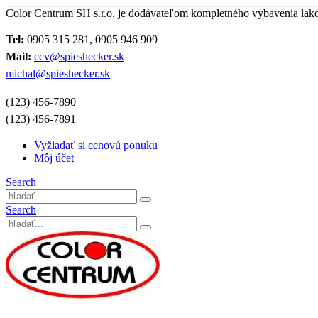
Color Centrum SH s.r.o. je dodávateľom kompletného vybavenia lak
Tel:
0905 315 281, 0905 946 909
Mail:
ccv@spieshecker.sk
michal@spieshecker.sk
(123) 456-7890
(123) 456-7891
Vyžiadať si cenovú ponuku
Môj účet
Search
Search