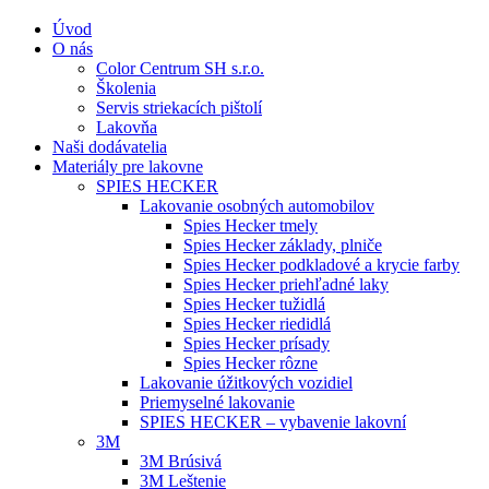
Úvod
O nás
Color Centrum SH s.r.o.
Školenia
Servis striekacích pištolí
Lakovňa
Naši dodávatelia
Materiály pre lakovne
SPIES HECKER
Lakovanie osobných automobilov
Spies Hecker tmely
Spies Hecker základy, plniče
Spies Hecker podkladové a krycie farby
Spies Hecker priehľadné laky
Spies Hecker tužidlá
Spies Hecker riedidlá
Spies Hecker prísady
Spies Hecker rôzne
Lakovanie úžitkových vozidiel
Priemyselné lakovanie
SPIES HECKER – vybavenie lakovní
3M
3M Brúsivá
3M Leštenie