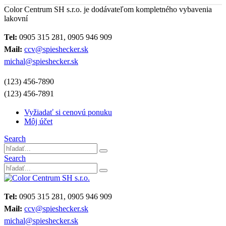
Color Centrum SH s.r.o. je dodávateľom kompletného vybavenia
lakovní
Tel:
0905 315 281, 0905 946 909
Mail:
ccv@spieshecker.sk
michal@spieshecker.sk
(123) 456-7890
(123) 456-7891
Vyžiadať si cenovú ponuku
Môj účet
Search
Search
Tel:
0905 315 281, 0905 946 909
Mail:
ccv@spieshecker.sk
michal@spieshecker.sk