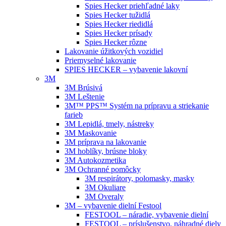
Spies Hecker priehľadné laky
Spies Hecker tužidlá
Spies Hecker riedidlá
Spies Hecker prísady
Spies Hecker rôzne
Lakovanie úžitkových vozidiel
Priemyselné lakovanie
SPIES HECKER – vybavenie lakovní
3M
3M Brúsivá
3M Leštenie
3M™ PPS™ Systém na prípravu a striekanie
farieb
3M Lepidlá, tmely, nástreky
3M Maskovanie
3M príprava na lakovanie
3M hoblíky, brúsne bloky
3M Autokozmetika
3M Ochranné pomôcky
3M respirátory, polomasky, masky
3M Okuliare
3M Overaly
3M – vybavenie dielní Festool
FESTOOL – náradie, vybavenie dielní
FESTOOL – príslušenstvo, náhradné diely