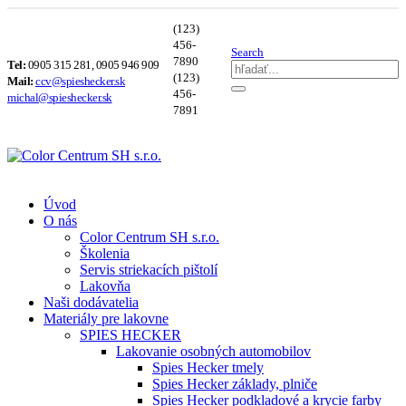
(123)
456-
Search
7890
Tel:
0905 315 281, 0905 946 909
(123)
Mail:
ccv@spieshecker.sk
456-
michal@spieshecker.sk
7891
Úvod
O nás
Color Centrum SH s.r.o.
Školenia
Servis striekacích pištolí
Lakovňa
Naši dodávatelia
Materiály pre lakovne
SPIES HECKER
Lakovanie osobných automobilov
Spies Hecker tmely
Spies Hecker základy, plniče
Spies Hecker podkladové a krycie farby