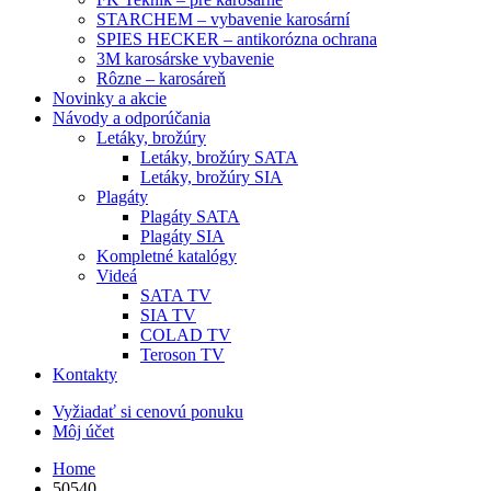
STARCHEM – vybavenie karosární
SPIES HECKER – antikorózna ochrana
3M karosárske vybavenie
Rôzne – karosáreň
Novinky a akcie
Návody a odporúčania
Letáky, brožúry
Letáky, brožúry SATA
Letáky, brožúry SIA
Plagáty
Plagáty SATA
Plagáty SIA
Kompletné katalógy
Videá
SATA TV
SIA TV
COLAD TV
Teroson TV
Kontakty
Vyžiadať si cenovú ponuku
Môj účet
Home
50540