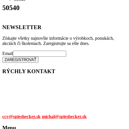
50540
NEWSLETTER
Získajte všetky najnovšie informácie o výrobkoch, ponukách,
akciách či školeniach. Zaregistrujte sa ešte dnes.
Email
RÝCHLY KONTAKT
Tel. čísla:
0905 315 281,
0908 790 630
Mail:
ccv@spieshecker.sk
michal@spieshecker.sk
Menu