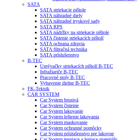
SATA
SATA striekacie pištole
SATA náhradné diely
SATA náhradné tryskové sady
SATA RPS
SATA nádržky na striekacie pištole
SATA čistenie striekacích pištolí
SATA ochrana zdravia
SATA filtračná technika
SATA príslušenstvo
B-TEC
Umývačky striekacích pištolí B-TEC
Infražiariče B-TEC
Pracovné stoly B-TEC
Vybavenie dielne B-TEC
FK-Teknik
CAR SYSTEM
Car System brusivá
Car System čistenie
Car System lakovanie
Car System leštenie lakovania
Car System maskovanie
Car System ochranné pomôcky
Car System príslušenstvo pre lakovne
Car System tesniace a lepiace materiály