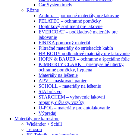
Car System tmely
Rôzne
Audurra – pomocné materiály pre lakovne
PELATEC – ochranné pomôcky
Doplnkový sortiment pre lakovne
EVERCOAT – podkladové materiály pre
lakovanie
FINIXA pomocný materiál
Filtračné materiály do striekacích kabín
HB BODY podkladové materiály pre lakovanie
HORN & BAUER – ochranné a špeciálne fólie
KIMBERLY CLARK – priemyselné utierky,
ochranné pomôcky, hygiena
Materiály na leštenie
APV – maskovací papier
SCHOLL – materiály na leštenie
SIA brúsivo
STARCHEM – vybavenie lakovní
Stojany, držiaky, vozíky
U-POL – materiály pre autolakovanie
Výpredaj
Materiály pre karosárne
Wieländer + Schill
Teroson
FK Teknik – pre karosárne