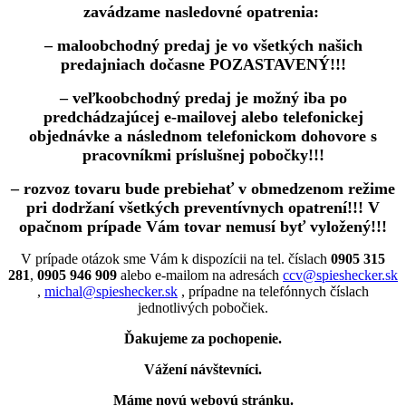
zavádzame nasledovné opatrenia:
– maloobchodný predaj je vo všetkých našich
predajniach dočasne POZASTAVENÝ!!!
– veľkoobchodný predaj je možný iba po
predchádzajúcej e-mailovej alebo telefonickej
objednávke a následnom telefonickom dohovore s
pracovníkmi príslušnej pobočky!!!
– rozvoz tovaru bude prebiehať v obmedzenom režime
pri dodržaní všetkých preventívnych opatrení!!! V
opačnom prípade Vám tovar nemusí byť vyložený!!!
V prípade otázok sme Vám k dispozícii na tel. číslach
0905 315
281
,
0905 946 909
alebo e-mailom na adresách
ccv@spieshecker.sk
,
michal@spieshecker.sk
, prípadne na telefónnych číslach
jednotlivých pobočiek.
Ďakujeme za pochopenie.
Vážení návštevníci.
Máme novú webovú stránku.