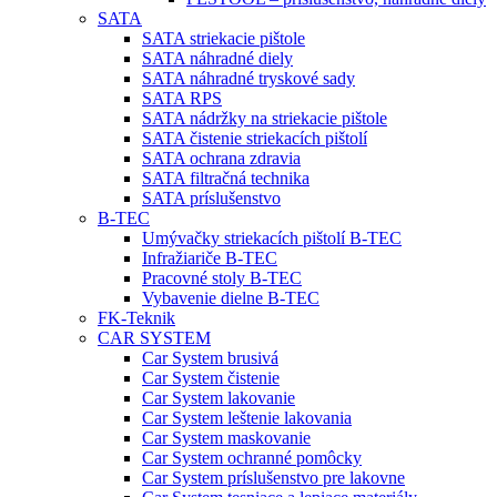
SATA
SATA striekacie pištole
SATA náhradné diely
SATA náhradné tryskové sady
SATA RPS
SATA nádržky na striekacie pištole
SATA čistenie striekacích pištolí
SATA ochrana zdravia
SATA filtračná technika
SATA príslušenstvo
B-TEC
Umývačky striekacích pištolí B-TEC
Infražiariče B-TEC
Pracovné stoly B-TEC
Vybavenie dielne B-TEC
FK-Teknik
CAR SYSTEM
Car System brusivá
Car System čistenie
Car System lakovanie
Car System leštenie lakovania
Car System maskovanie
Car System ochranné pomôcky
Car System príslušenstvo pre lakovne