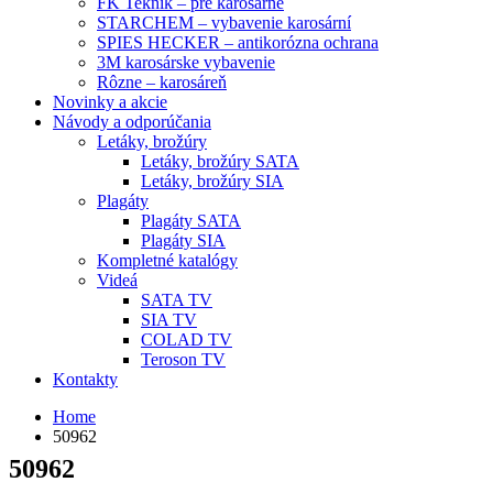
FK Teknik – pre karosárne
STARCHEM – vybavenie karosární
SPIES HECKER – antikorózna ochrana
3M karosárske vybavenie
Rôzne – karosáreň
Novinky a akcie
Návody a odporúčania
Letáky, brožúry
Letáky, brožúry SATA
Letáky, brožúry SIA
Plagáty
Plagáty SATA
Plagáty SIA
Kompletné katalógy
Videá
SATA TV
SIA TV
COLAD TV
Teroson TV
Kontakty
Home
50962
50962