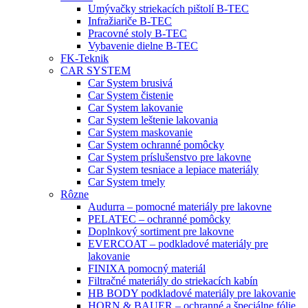
Umývačky striekacích pištolí B-TEC
Infražiariče B-TEC
Pracovné stoly B-TEC
Vybavenie dielne B-TEC
FK-Teknik
CAR SYSTEM
Car System brusivá
Car System čistenie
Car System lakovanie
Car System leštenie lakovania
Car System maskovanie
Car System ochranné pomôcky
Car System príslušenstvo pre lakovne
Car System tesniace a lepiace materiály
Car System tmely
Rôzne
Audurra – pomocné materiály pre lakovne
PELATEC – ochranné pomôcky
Doplnkový sortiment pre lakovne
EVERCOAT – podkladové materiály pre
lakovanie
FINIXA pomocný materiál
Filtračné materiály do striekacích kabín
HB BODY podkladové materiály pre lakovanie
HORN & BAUER – ochranné a špeciálne fólie