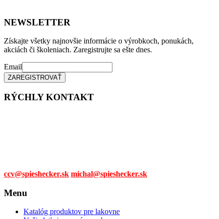
NEWSLETTER
Získajte všetky najnovšie informácie o výrobkoch, ponukách,
akciách či školeniach. Zaregistrujte sa ešte dnes.
Email
RÝCHLY KONTAKT
Tel. čísla:
0905 315 281,
0908 790 630
Mail:
ccv@spieshecker.sk
michal@spieshecker.sk
Menu
Katalóg produktov pre lakovne