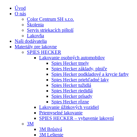
Úvod
O nás
Color Centrum SH s.r.o.
Školenia
Servis striekacích pištolí
Lakovňa
Naši dodávatelia
Materiály pre lakovne
SPIES HECKER
Lakovanie osobných automobilov
Spies Hecker tmely
Spies Hecker základy, plniče
Spies Hecker podkladové a krycie farby
Spies Hecker priehľadné laky
Spies Hecker tužidlá
Spies Hecker riedidlá
Spies Hecker prísady
Spies Hecker rôzne
Lakovanie úžitkových vozidiel
Priemyselné lakovanie
SPIES HECKER – vybavenie lakovní
3M
3M Brúsivá
3M Leštenie