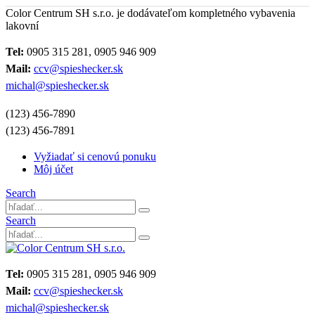
Color Centrum SH s.r.o. je dodávateľom kompletného vybavenia
lakovní
Tel:
0905 315 281, 0905 946 909
Mail:
ccv@spieshecker.sk
michal@spieshecker.sk
(123) 456-7890
(123) 456-7891
Vyžiadať si cenovú ponuku
Môj účet
Search
Search
Tel:
0905 315 281, 0905 946 909
Mail:
ccv@spieshecker.sk
michal@spieshecker.sk