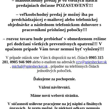
– maloobchodný predaj je vo všetkých našich
predajniach dočasne POZASTAVENÝ!!!
– veľkoobchodný predaj je možný iba po
predchádzajúcej e-mailovej alebo telefonickej
objednávke a následnom telefonickom dohovore s
pracovníkmi príslušnej pobočky!!!
– rozvoz tovaru bude prebiehať v obmedzenom režime
pri dodržaní všetkých preventívnych opatrení!!! V
opačnom prípade Vám tovar nemusí byť vyložený!!!
V prípade otázok sme Vám k dispozícii na tel. číslach
0905 315
281
,
0905 946 909
alebo e-mailom na adresách
ccv@spieshecker.sk
,
michal@spieshecker.sk
, prípadne na telefónnych číslach
jednotlivých pobočiek.
Ďakujeme za pochopenie.
Vážení návštevníci.
Máme novú webovú stránku.
V súčasnosti usilovne pracujeme na jej náplni a finálnych
úpravách.
Je preto možné, že niektoré odkazy nemusia