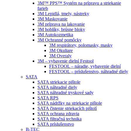
3M™ PPS™ Systém na prípravu a striekanie
farieb
3M Lepidlá, tmely, nástreky
3M Maskovanie
3M príprava na lakovanie
3M hoblíky, brúsne bloky
3M Autokozmetika
3M Ochranné pomôcky
3M respirátory, polomasky, masky
3M Okuliare
3M Overaly
3M – vybavenie dielní Festool
FESTOOL – náradie, vybavenie dielní
FESTOOL – príslušenstvo, náhradné diely
SATA
SATA striekacie pištole
SATA náhradné diely
SATA náhradné tryskové sady
SATA RPS
SATA nádržky na striekacie pištole
SATA čistenie striekacích pištolí
SATA ochrana zdravia
SATA filtračná technika
SATA príslušenstvo
B-TEC