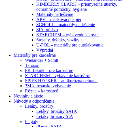
KIMBERLY CLARK – priemyselné utierky,
ochranné pomôcky, hygiena
Materiály na leštenie
APV – maskovací papier
SCHOLL – materiály na leštenie
SIA brúsivo
STARCHEM – vybavenie lakovní
Stojany, držiaky, vozíky
U-POL – materiály pre autolakovanie
Výpredaj
Materiály pre karosárne
Wieländer + Schill
Teroson
FK Teknik – pre karosárne
STARCHEM – vybavenie karosární
SPIES HECKER – antikorózna ochrana
3M karosárske vybavenie
Rôzne – karosáreň
Novinky a akcie
Návody a odporúčania
Letáky, brožúry
Letáky, brožúry SATA
Letáky, brožúry SIA
Plagáty
Plagáty SATA