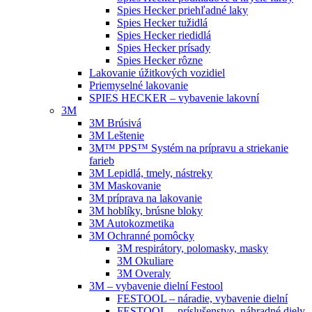
Spies Hecker priehľadné laky
Spies Hecker tužidlá
Spies Hecker riedidlá
Spies Hecker prísady
Spies Hecker rôzne
Lakovanie úžitkových vozidiel
Priemyselné lakovanie
SPIES HECKER – vybavenie lakovní
3M
3M Brúsivá
3M Leštenie
3M™ PPS™ Systém na prípravu a striekanie
farieb
3M Lepidlá, tmely, nástreky
3M Maskovanie
3M príprava na lakovanie
3M hoblíky, brúsne bloky
3M Autokozmetika
3M Ochranné pomôcky
3M respirátory, polomasky, masky
3M Okuliare
3M Overaly
3M – vybavenie dielní Festool
FESTOOL – náradie, vybavenie dielní
FESTOOL – príslušenstvo, náhradné diely