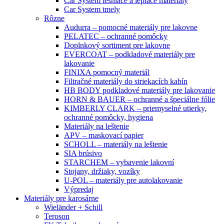
Car System tesniace a lepiace materiály
Car System tmely
Rôzne
Audurra – pomocné materiály pre lakovne
PELATEC – ochranné pomôcky
Doplnkový sortiment pre lakovne
EVERCOAT – podkladové materiály pre
lakovanie
FINIXA pomocný materiál
Filtračné materiály do striekacích kabín
HB BODY podkladové materiály pre lakovanie
HORN & BAUER – ochranné a špeciálne fólie
KIMBERLY CLARK – priemyselné utierky,
ochranné pomôcky, hygiena
Materiály na leštenie
APV – maskovací papier
SCHOLL – materiály na leštenie
SIA brúsivo
STARCHEM – vybavenie lakovní
Stojany, držiaky, vozíky
U-POL – materiály pre autolakovanie
Výpredaj
Materiály pre karosárne
Wieländer + Schill
Teroson