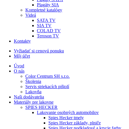
Plagáty SIA
Kompletné katalógy
Videá
SATA TV
SIA TV
COLAD TV
Teroson TV
Kontakty
Vyžiadať si cenovú ponuku
Môj účet
Úvod
O nás
Color Centrum SH s.r.o.
Školenia
Servis striekacích pištolí
Lakovňa
Naši dodávatelia
Materiály pre lakovne
SPIES HECKER
Lakovanie osobných automobilov
Spies Hecker tmely
Spies Hecker základy, plniče
Spies Hecker podkladové a krycie farby