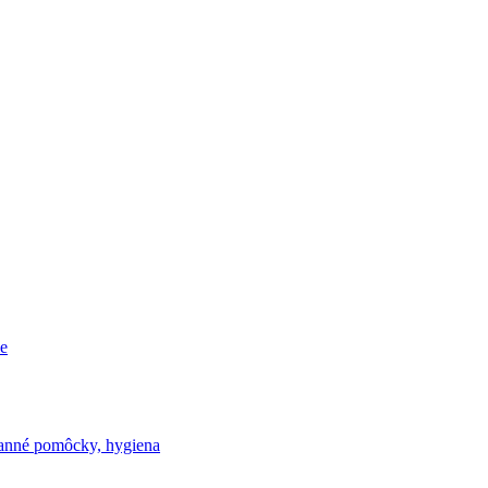
e
nné pomôcky, hygiena