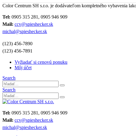
Color Centrum SH s.r.o. je dodávateľom kompletného vybavenia lak
Tel:
0905 315 281, 0905 946 909
Mail:
ccv@spieshecker.sk
michal@spieshecker.sk
(123) 456-7890
(123) 456-7891
Vyžiadať si cenovú ponuku
Môj účet
Search
Search
Tel:
0905 315 281, 0905 946 909
Mail:
ccv@spieshecker.sk
michal@spieshecker.sk