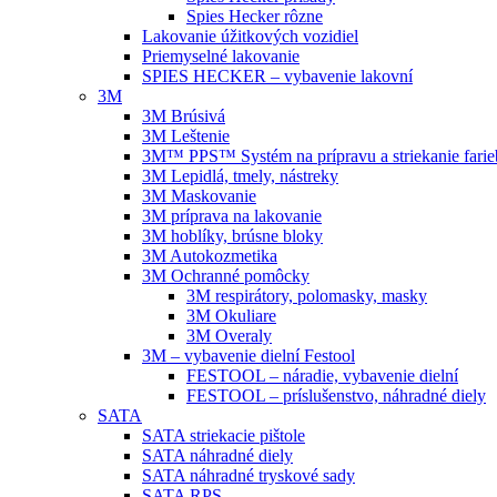
Spies Hecker rôzne
Lakovanie úžitkových vozidiel
Priemyselné lakovanie
SPIES HECKER – vybavenie lakovní
3M
3M Brúsivá
3M Leštenie
3M™ PPS™ Systém na prípravu a striekanie farie
3M Lepidlá, tmely, nástreky
3M Maskovanie
3M príprava na lakovanie
3M hoblíky, brúsne bloky
3M Autokozmetika
3M Ochranné pomôcky
3M respirátory, polomasky, masky
3M Okuliare
3M Overaly
3M – vybavenie dielní Festool
FESTOOL – náradie, vybavenie dielní
FESTOOL – príslušenstvo, náhradné diely
SATA
SATA striekacie pištole
SATA náhradné diely
SATA náhradné tryskové sady
SATA RPS