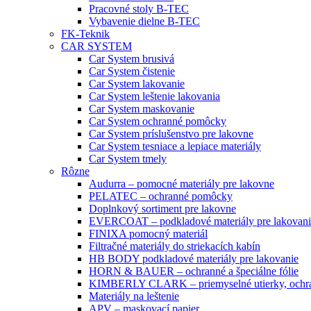
Pracovné stoly B-TEC
Vybavenie dielne B-TEC
FK-Teknik
CAR SYSTEM
Car System brusivá
Car System čistenie
Car System lakovanie
Car System leštenie lakovania
Car System maskovanie
Car System ochranné pomôcky
Car System príslušenstvo pre lakovne
Car System tesniace a lepiace materiály
Car System tmely
Rôzne
Audurra – pomocné materiály pre lakovne
PELATEC – ochranné pomôcky
Doplnkový sortiment pre lakovne
EVERCOAT – podkladové materiály pre lakovani
FINIXA pomocný materiál
Filtračné materiály do striekacích kabín
HB BODY podkladové materiály pre lakovanie
HORN & BAUER – ochranné a špeciálne fólie
KIMBERLY CLARK – priemyselné utierky, ochra
Materiály na leštenie
APV – maskovací papier