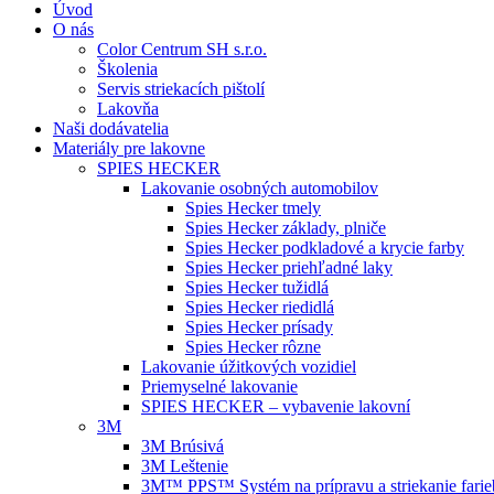
Úvod
O nás
Color Centrum SH s.r.o.
Školenia
Servis striekacích pištolí
Lakovňa
Naši dodávatelia
Materiály pre lakovne
SPIES HECKER
Lakovanie osobných automobilov
Spies Hecker tmely
Spies Hecker základy, plniče
Spies Hecker podkladové a krycie farby
Spies Hecker priehľadné laky
Spies Hecker tužidlá
Spies Hecker riedidlá
Spies Hecker prísady
Spies Hecker rôzne
Lakovanie úžitkových vozidiel
Priemyselné lakovanie
SPIES HECKER – vybavenie lakovní
3M
3M Brúsivá
3M Leštenie
3M™ PPS™ Systém na prípravu a striekanie farie