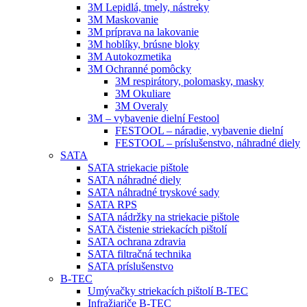
3M Lepidlá, tmely, nástreky
3M Maskovanie
3M príprava na lakovanie
3M hoblíky, brúsne bloky
3M Autokozmetika
3M Ochranné pomôcky
3M respirátory, polomasky, masky
3M Okuliare
3M Overaly
3M – vybavenie dielní Festool
FESTOOL – náradie, vybavenie dielní
FESTOOL – príslušenstvo, náhradné diely
SATA
SATA striekacie pištole
SATA náhradné diely
SATA náhradné tryskové sady
SATA RPS
SATA nádržky na striekacie pištole
SATA čistenie striekacích pištolí
SATA ochrana zdravia
SATA filtračná technika
SATA príslušenstvo
B-TEC
Umývačky striekacích pištolí B-TEC
Infražiariče B-TEC