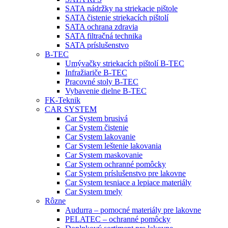
SATA nádržky na striekacie pištole
SATA čistenie striekacích pištolí
SATA ochrana zdravia
SATA filtračná technika
SATA príslušenstvo
B-TEC
Umývačky striekacích pištolí B-TEC
Infražiariče B-TEC
Pracovné stoly B-TEC
Vybavenie dielne B-TEC
FK-Teknik
CAR SYSTEM
Car System brusivá
Car System čistenie
Car System lakovanie
Car System leštenie lakovania
Car System maskovanie
Car System ochranné pomôcky
Car System príslušenstvo pre lakovne
Car System tesniace a lepiace materiály
Car System tmely
Rôzne
Audurra – pomocné materiály pre lakovne
PELATEC – ochranné pomôcky