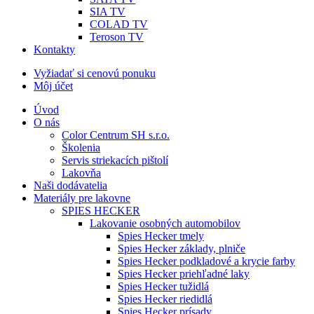
SIA TV
COLAD TV
Teroson TV
Kontakty
Vyžiadať si cenovú ponuku
Môj účet
Úvod
O nás
Color Centrum SH s.r.o.
Školenia
Servis striekacích pištolí
Lakovňa
Naši dodávatelia
Materiály pre lakovne
SPIES HECKER
Lakovanie osobných automobilov
Spies Hecker tmely
Spies Hecker základy, plniče
Spies Hecker podkladové a krycie farby
Spies Hecker priehľadné laky
Spies Hecker tužidlá
Spies Hecker riedidlá
Spies Hecker prísady