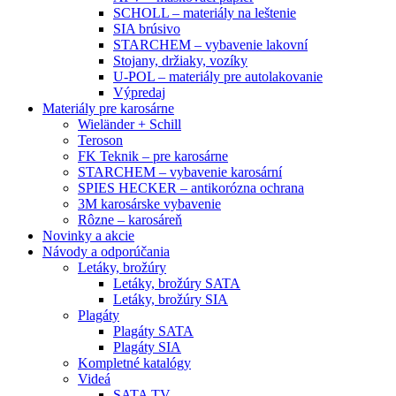
SCHOLL – materiály na leštenie
SIA brúsivo
STARCHEM – vybavenie lakovní
Stojany, držiaky, vozíky
U-POL – materiály pre autolakovanie
Výpredaj
Materiály pre karosárne
Wieländer + Schill
Teroson
FK Teknik – pre karosárne
STARCHEM – vybavenie karosární
SPIES HECKER – antikorózna ochrana
3M karosárske vybavenie
Rôzne – karosáreň
Novinky a akcie
Návody a odporúčania
Letáky, brožúry
Letáky, brožúry SATA
Letáky, brožúry SIA
Plagáty
Plagáty SATA
Plagáty SIA
Kompletné katalógy
Videá
SATA TV