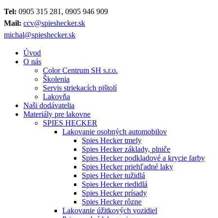
Tel:
0905 315 281, 0905 946 909
Mail:
ccv@spieshecker.sk
michal@spieshecker.sk
Úvod
O nás
Color Centrum SH s.r.o.
Školenia
Servis striekacích pištolí
Lakovňa
Naši dodávatelia
Materiály pre lakovne
SPIES HECKER
Lakovanie osobných automobilov
Spies Hecker tmely
Spies Hecker základy, plniče
Spies Hecker podkladové a krycie farby
Spies Hecker priehľadné laky
Spies Hecker tužidlá
Spies Hecker riedidlá
Spies Hecker prísady
Spies Hecker rôzne
Lakovanie úžitkových vozidiel