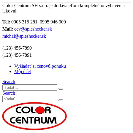
Color Centrum SH s.r.o. je dodávateľom kompletného vybavenia
lakovní
Tel:
0905 315 281, 0905 946 909
Mail:
ccv@spieshecker.sk
michal@spieshecker.sk
(123) 456-7890
(123) 456-7891
Vyžiadať si cenovú ponuku
Môj účet
Search
Search