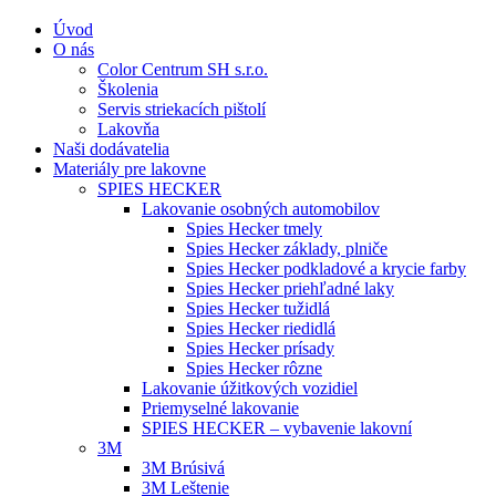
Úvod
O nás
Color Centrum SH s.r.o.
Školenia
Servis striekacích pištolí
Lakovňa
Naši dodávatelia
Materiály pre lakovne
SPIES HECKER
Lakovanie osobných automobilov
Spies Hecker tmely
Spies Hecker základy, plniče
Spies Hecker podkladové a krycie farby
Spies Hecker priehľadné laky
Spies Hecker tužidlá
Spies Hecker riedidlá
Spies Hecker prísady
Spies Hecker rôzne
Lakovanie úžitkových vozidiel
Priemyselné lakovanie
SPIES HECKER – vybavenie lakovní
3M
3M Brúsivá
3M Leštenie