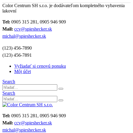
Color Centrum SH s.r.o. je dodávateľom kompletného vybavenia
lakovní
Tel:
0905 315 281, 0905 946 909
Mail:
ccv@spieshecker.sk
michal@spieshecker.sk
(123) 456-7890
(123) 456-7891
Vyžiadať si cenovú ponuku
Môj účet
Search
Search
Tel:
0905 315 281, 0905 946 909
Mail:
ccv@spieshecker.sk
michal@spieshecker.sk