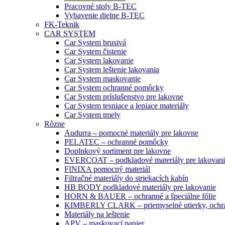
Pracovné stoly B-TEC
Vybavenie dielne B-TEC
FK-Teknik
CAR SYSTEM
Car System brusivá
Car System čistenie
Car System lakovanie
Car System leštenie lakovania
Car System maskovanie
Car System ochranné pomôcky
Car System príslušenstvo pre lakovne
Car System tesniace a lepiace materiály
Car System tmely
Rôzne
Audurra – pomocné materiály pre lakovne
PELATEC – ochranné pomôcky
Doplnkový sortiment pre lakovne
EVERCOAT – podkladové materiály pre lakovani
FINIXA pomocný materiál
Filtračné materiály do striekacích kabín
HB BODY podkladové materiály pre lakovanie
HORN & BAUER – ochranné a špeciálne fólie
KIMBERLY CLARK – priemyselné utierky, ochra
Materiály na leštenie
APV – maskovací papier