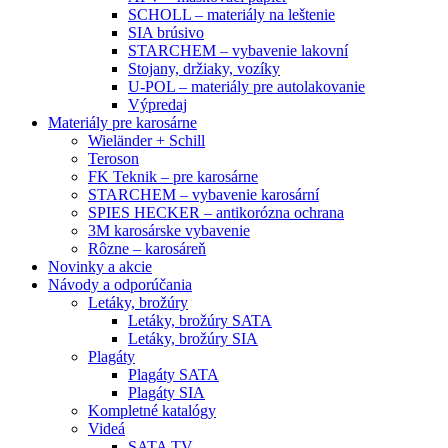
SCHOLL – materiály na leštenie
SIA brúsivo
STARCHEM – vybavenie lakovní
Stojany, držiaky, vozíky
U-POL – materiály pre autolakovanie
Výpredaj
Materiály pre karosárne
Wieländer + Schill
Teroson
FK Teknik – pre karosárne
STARCHEM – vybavenie karosární
SPIES HECKER – antikorózna ochrana
3M karosárske vybavenie
Rôzne – karosáreň
Novinky a akcie
Návody a odporúčania
Letáky, brožúry
Letáky, brožúry SATA
Letáky, brožúry SIA
Plagáty
Plagáty SATA
Plagáty SIA
Kompletné katalógy
Videá
SATA TV