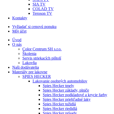
SIA TV
COLAD TV
Teroson TV
Kontakty
Vyžiadať si cenovú ponuku
Môj účet
Úvod
O nás
Color Centrum SH s.r.o.
Školenia
Servis striekacích pištolí
Lakovňa
Naši dodávatelia
Materiály pre lakovne
SPIES HECKER
Lakovanie osobných automobilov
Spies Hecker tmely
Spies Hecker základy, plniče
Spies Hecker podkladové a krycie farby
Spies Hecker priehľadné laky
Spies Hecker tužidlá
Spies Hecker riedidlá
Spies Hecker prísady