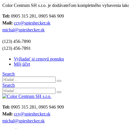
Color Centrum SH s.r.o. je dodávateľom kompletného vybavenia lak
Tel:
0905 315 281, 0905 946 909
Mail:
ccv@spieshecker.sk
michal@spieshecker.sk
(123) 456-7890
(123) 456-7891
Vyžiadať si cenovú ponuku
Môj účet
Search
Search
Tel:
0905 315 281, 0905 946 909
Mail:
ccv@spieshecker.sk
michal@spieshecker.sk