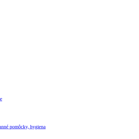
e
nné pomôcky, hygiena