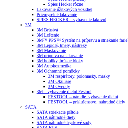
Spies Hecker rôzne
Lakovanie úžitkových vozidiel
Priemyselné lakovanie
SPIES HECKER – vybavenie lakovní
3M
3M Brúsivá
3M Leštenie
3M™ PPS™ Systém na prípravu a striekanie farie
3M Lepidlá, tmely, nástreky
3M Maskovanie
3M príprava na lakovanie
3M hoblíky, brúsne bloky
3M Autokozmetika
3M Ochranné pomôcky
3M respirátory, polomasky, masky
3M Okuliare
3M Overaly
3M – vybavenie dielní Festool
FESTOOL – náradie, vybavenie dielní
FESTOOL – príslušenstvo, náhradné diely
SATA
SATA striekacie pištole
SATA náhradné diely
SATA náhradné tryskové sady
SATA RPS