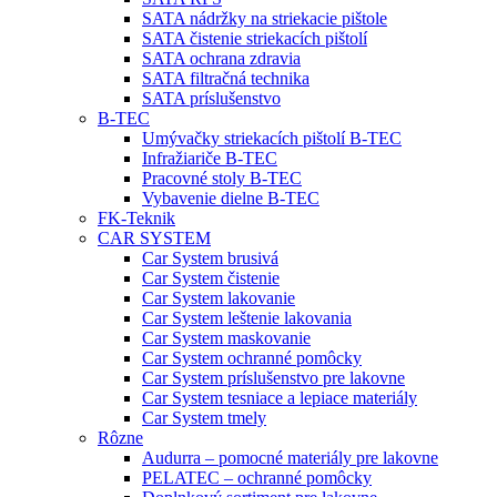
SATA nádržky na striekacie pištole
SATA čistenie striekacích pištolí
SATA ochrana zdravia
SATA filtračná technika
SATA príslušenstvo
B-TEC
Umývačky striekacích pištolí B-TEC
Infražiariče B-TEC
Pracovné stoly B-TEC
Vybavenie dielne B-TEC
FK-Teknik
CAR SYSTEM
Car System brusivá
Car System čistenie
Car System lakovanie
Car System leštenie lakovania
Car System maskovanie
Car System ochranné pomôcky
Car System príslušenstvo pre lakovne
Car System tesniace a lepiace materiály
Car System tmely
Rôzne
Audurra – pomocné materiály pre lakovne
PELATEC – ochranné pomôcky