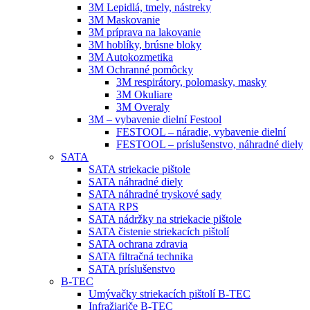
3M Lepidlá, tmely, nástreky
3M Maskovanie
3M príprava na lakovanie
3M hoblíky, brúsne bloky
3M Autokozmetika
3M Ochranné pomôcky
3M respirátory, polomasky, masky
3M Okuliare
3M Overaly
3M – vybavenie dielní Festool
FESTOOL – náradie, vybavenie dielní
FESTOOL – príslušenstvo, náhradné diely
SATA
SATA striekacie pištole
SATA náhradné diely
SATA náhradné tryskové sady
SATA RPS
SATA nádržky na striekacie pištole
SATA čistenie striekacích pištolí
SATA ochrana zdravia
SATA filtračná technika
SATA príslušenstvo
B-TEC
Umývačky striekacích pištolí B-TEC
Infražiariče B-TEC