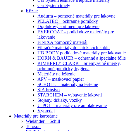
Car System tesniace a lepiace materiály
Car System tmely
Rôzne
Audurra – pomocné materiály pre lakovne
PELATEC – ochranné pomôcky
Doplnkový sortiment pre lakovne
EVERCOAT – podkladové materiály pre
lakovanie
FINIXA pomocný materiál
Filtračné materiály do striekacích kabín
HB BODY podkladové materiály pre lakovanie
HORN & BAUER – ochranné a špeciálne fólie
KIMBERLY CLARK – priemyselné utierky,
ochranné pomôcky, hygiena
Materiály na leštenie
APV – maskovací papier
SCHOLL – materiály na leštenie
SIA brúsivo
STARCHEM – vybavenie lakovní
Stojany, držiaky, vozíky
U-POL – materiály pre autolakovanie
Výpredaj
Materiály pre karosárne
Wieländer + Schill
Teroson