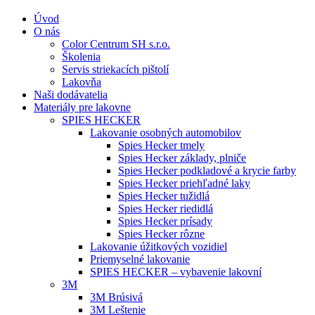
Úvod
O nás
Color Centrum SH s.r.o.
Školenia
Servis striekacích pištolí
Lakovňa
Naši dodávatelia
Materiály pre lakovne
SPIES HECKER
Lakovanie osobných automobilov
Spies Hecker tmely
Spies Hecker základy, plniče
Spies Hecker podkladové a krycie farby
Spies Hecker priehľadné laky
Spies Hecker tužidlá
Spies Hecker riedidlá
Spies Hecker prísady
Spies Hecker rôzne
Lakovanie úžitkových vozidiel
Priemyselné lakovanie
SPIES HECKER – vybavenie lakovní
3M
3M Brúsivá
3M Leštenie