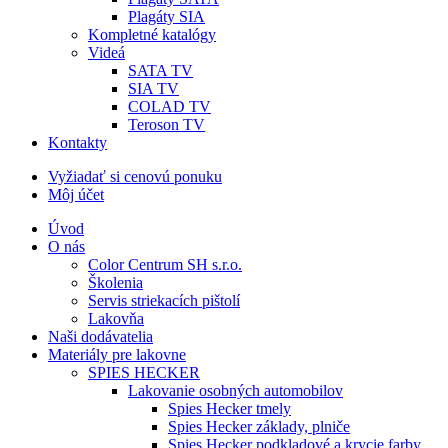
Plagáty SIA
Kompletné katalógy
Videá
SATA TV
SIA TV
COLAD TV
Teroson TV
Kontakty
Vyžiadať si cenovú ponuku
Môj účet
Úvod
O nás
Color Centrum SH s.r.o.
Školenia
Servis striekacích pištolí
Lakovňa
Naši dodávatelia
Materiály pre lakovne
SPIES HECKER
Lakovanie osobných automobilov
Spies Hecker tmely
Spies Hecker základy, plniče
Spies Hecker podkladové a krycie farby