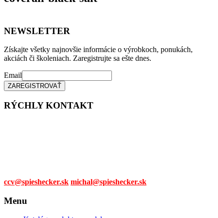
NEWSLETTER
Získajte všetky najnovšie informácie o výrobkoch, ponukách,
akciách či školeniach. Zaregistrujte sa ešte dnes.
Email
RÝCHLY KONTAKT
Tel. čísla:
0905 315 281,
0908 790 630
Mail:
ccv@spieshecker.sk
michal@spieshecker.sk
Menu