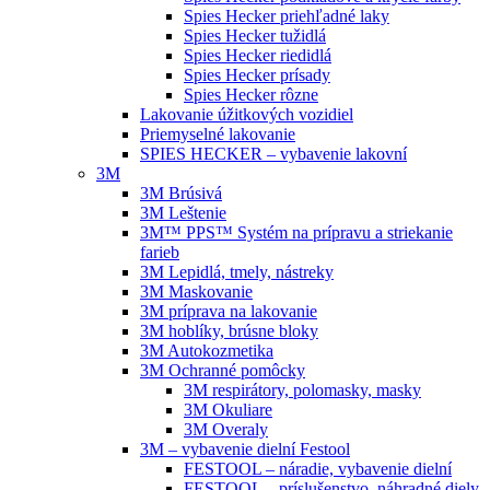
Spies Hecker priehľadné laky
Spies Hecker tužidlá
Spies Hecker riedidlá
Spies Hecker prísady
Spies Hecker rôzne
Lakovanie úžitkových vozidiel
Priemyselné lakovanie
SPIES HECKER – vybavenie lakovní
3M
3M Brúsivá
3M Leštenie
3M™ PPS™ Systém na prípravu a striekanie
farieb
3M Lepidlá, tmely, nástreky
3M Maskovanie
3M príprava na lakovanie
3M hoblíky, brúsne bloky
3M Autokozmetika
3M Ochranné pomôcky
3M respirátory, polomasky, masky
3M Okuliare
3M Overaly
3M – vybavenie dielní Festool
FESTOOL – náradie, vybavenie dielní
FESTOOL – príslušenstvo, náhradné diely