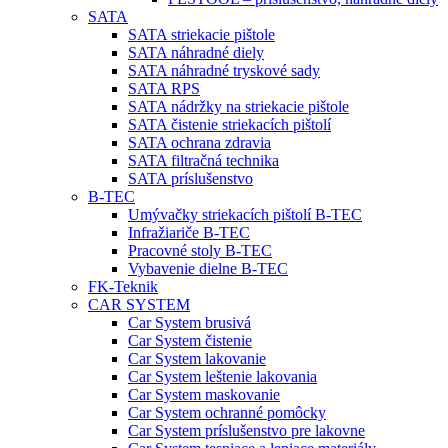
SATA
SATA striekacie pištole
SATA náhradné diely
SATA náhradné tryskové sady
SATA RPS
SATA nádržky na striekacie pištole
SATA čistenie striekacích pištolí
SATA ochrana zdravia
SATA filtračná technika
SATA príslušenstvo
B-TEC
Umývačky striekacích pištolí B-TEC
Infražiariče B-TEC
Pracovné stoly B-TEC
Vybavenie dielne B-TEC
FK-Teknik
CAR SYSTEM
Car System brusivá
Car System čistenie
Car System lakovanie
Car System leštenie lakovania
Car System maskovanie
Car System ochranné pomôcky
Car System príslušenstvo pre lakovne