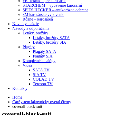
FK Teknik – pre karosárne
STARCHEM – vybavenie karosární
SPIES HECKER – antikorózna ochrana
3M karosárske vybavenie
Rôzne – karosáreň
Novinky a akcie
Návody a odporúčania
Letáky, brožúry
Letáky, brožúry SATA
Letáky, brožúry SIA
Plagáty
Plagáty SATA
Plagáty SIA
Kompletné katalógy
Videá
SATA TV
SIA TV
COLAD TV
Teroson TV
Kontakty
Home
CarSystem lakovnícky overal čierny
coverall-black-suit
coverall-black-suit