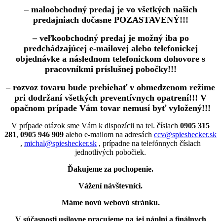
– maloobchodný predaj je vo všetkých našich
predajniach dočasne POZASTAVENÝ!!!
– veľkoobchodný predaj je možný iba po
predchádzajúcej e-mailovej alebo telefonickej
objednávke a následnom telefonickom dohovore s
pracovníkmi príslušnej pobočky!!!
– rozvoz tovaru bude prebiehať v obmedzenom režime
pri dodržaní všetkých preventívnych opatrení!!! V
opačnom prípade Vám tovar nemusí byť vyložený!!!
V prípade otázok sme Vám k dispozícii na tel. číslach
0905 315
281
,
0905 946 909
alebo e-mailom na adresách
ccv@spieshecker.sk
,
michal@spieshecker.sk
, prípadne na telefónnych číslach
jednotlivých pobočiek.
Ďakujeme za pochopenie.
Vážení návštevníci.
Máme novú webovú stránku.
V súčasnosti usilovne pracujeme na jej náplni a finálnych