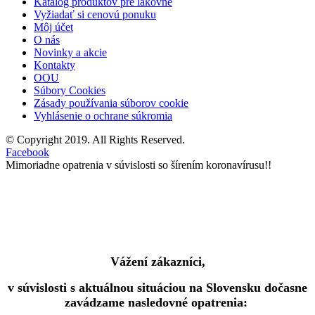
Katalóg produktov pre lakovne
Vyžiadať si cenovú ponuku
Môj účet
O nás
Novinky a akcie
Kontakty
OOU
Súbory Cookies
Zásady používania súborov cookie
Vyhlásenie o ochrane súkromia
© Copyright 2019. All Rights Reserved.
Facebook
Mimoriadne opatrenia v súvislosti so šírením koronavírusu!!
Vážení zákazníci,
v súvislosti s aktuálnou situáciou na Slovensku dočasne
zavádzame nasledovné opatrenia: