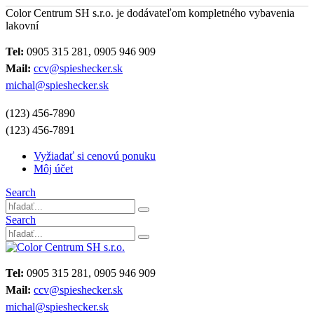
Color Centrum SH s.r.o. je dodávateľom kompletného vybavenia
lakovní
Tel:
0905 315 281, 0905 946 909
Mail:
ccv@spieshecker.sk
michal@spieshecker.sk
(123) 456-7890
(123) 456-7891
Vyžiadať si cenovú ponuku
Môj účet
Search
Search
Tel:
0905 315 281, 0905 946 909
Mail:
ccv@spieshecker.sk
michal@spieshecker.sk