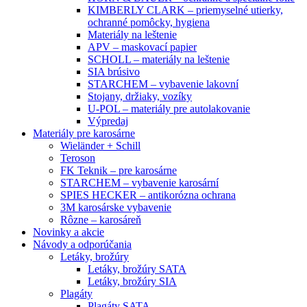
KIMBERLY CLARK – priemyselné utierky,
ochranné pomôcky, hygiena
Materiály na leštenie
APV – maskovací papier
SCHOLL – materiály na leštenie
SIA brúsivo
STARCHEM – vybavenie lakovní
Stojany, držiaky, vozíky
U-POL – materiály pre autolakovanie
Výpredaj
Materiály pre karosárne
Wieländer + Schill
Teroson
FK Teknik – pre karosárne
STARCHEM – vybavenie karosární
SPIES HECKER – antikorózna ochrana
3M karosárske vybavenie
Rôzne – karosáreň
Novinky a akcie
Návody a odporúčania
Letáky, brožúry
Letáky, brožúry SATA
Letáky, brožúry SIA
Plagáty
Plagáty SATA