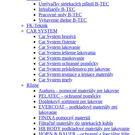
Umývačky striekacích pištolí B-TEC
Infražiariče B-TEC
Pracovné stoly B-TEC
Vybavenie dielne B-TEC
FK-Teknik
CAR SYSTEM
Car System brusivá
Car System čistenie
Car System lakovanie
Car System leštenie lakovania
Car System maskovanie
Car System ochranné pomôcky
Car System príslušenstvo pre lakovne
Car System tesniace a lepiace materiály
Car System tmely
Rôzne
Audurra – pomocné materiály pre lakovne
PELATEC – ochranné pomôcky
Doplnkový sortiment pre lakovne
EVERCOAT – podkladové materiály pre
lakovanie
FINIXA pomocný materiál
Filtračné materiály do striekacích kabín
HB BODY podkladové materiály pre lakovanie
HORN & BAUER – ochranné a špeciálne fólie