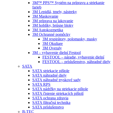
3M™ PPS™ Systém na prípravu a striekanie
farieb
3M Lepidlá, tmely, nástreky
3M Maskovanie
3M príprava na lakovanie
3M hoblíky, brúsne bloky
3M Autokozmetika
3M Ochranné pomôcky
3M respirátory, polomasky, masky
3M Okuliare
3M Overaly
3M – vybavenie dielní Festool
FESTOOL – náradie, vybavenie dielní
FESTOOL – príslušenstvo, náhradné diely
SATA
SATA striekacie pištole
SATA náhradné diely
SATA náhradné tryskové sady
SATA RPS
SATA nádržky na striekacie pištole
SATA čistenie striekacích pištolí
SATA ochrana zdravia
SATA filtračná technika
SATA príslušenstvo
B-TEC