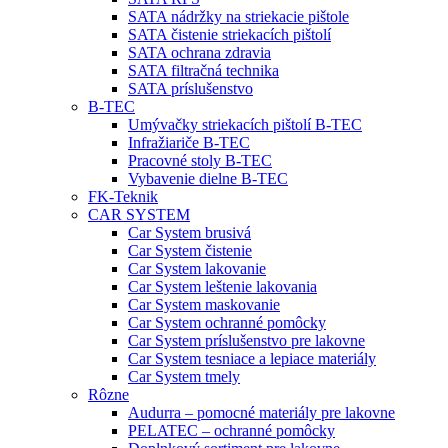
SATA nádržky na striekacie pištole
SATA čistenie striekacích pištolí
SATA ochrana zdravia
SATA filtračná technika
SATA príslušenstvo
B-TEC
Umývačky striekacích pištolí B-TEC
Infražiariče B-TEC
Pracovné stoly B-TEC
Vybavenie dielne B-TEC
FK-Teknik
CAR SYSTEM
Car System brusivá
Car System čistenie
Car System lakovanie
Car System leštenie lakovania
Car System maskovanie
Car System ochranné pomôcky
Car System príslušenstvo pre lakovne
Car System tesniace a lepiace materiály
Car System tmely
Rôzne
Audurra – pomocné materiály pre lakovne
PELATEC – ochranné pomôcky