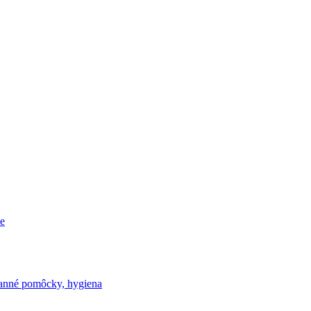
e
nné pomôcky, hygiena