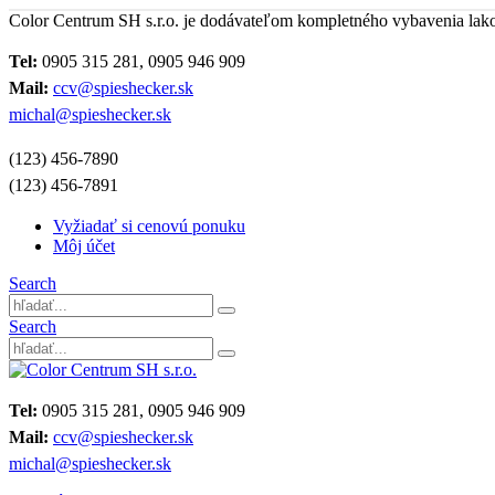
Color Centrum SH s.r.o. je dodávateľom kompletného vybavenia lak
Tel:
0905 315 281, 0905 946 909
Mail:
ccv@spieshecker.sk
michal@spieshecker.sk
(123) 456-7890
(123) 456-7891
Vyžiadať si cenovú ponuku
Môj účet
Search
Search
Tel:
0905 315 281, 0905 946 909
Mail:
ccv@spieshecker.sk
michal@spieshecker.sk