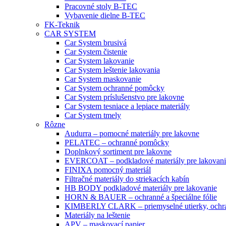
Pracovné stoly B-TEC
Vybavenie dielne B-TEC
FK-Teknik
CAR SYSTEM
Car System brusivá
Car System čistenie
Car System lakovanie
Car System leštenie lakovania
Car System maskovanie
Car System ochranné pomôcky
Car System príslušenstvo pre lakovne
Car System tesniace a lepiace materiály
Car System tmely
Rôzne
Audurra – pomocné materiály pre lakovne
PELATEC – ochranné pomôcky
Doplnkový sortiment pre lakovne
EVERCOAT – podkladové materiály pre lakovani
FINIXA pomocný materiál
Filtračné materiály do striekacích kabín
HB BODY podkladové materiály pre lakovanie
HORN & BAUER – ochranné a špeciálne fólie
KIMBERLY CLARK – priemyselné utierky, ochra
Materiály na leštenie
APV – maskovací papier