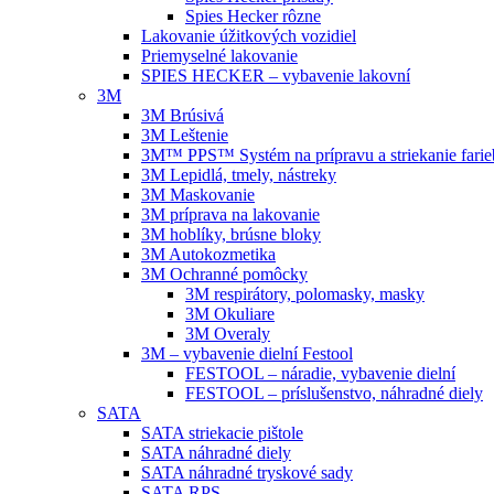
Spies Hecker rôzne
Lakovanie úžitkových vozidiel
Priemyselné lakovanie
SPIES HECKER – vybavenie lakovní
3M
3M Brúsivá
3M Leštenie
3M™ PPS™ Systém na prípravu a striekanie farie
3M Lepidlá, tmely, nástreky
3M Maskovanie
3M príprava na lakovanie
3M hoblíky, brúsne bloky
3M Autokozmetika
3M Ochranné pomôcky
3M respirátory, polomasky, masky
3M Okuliare
3M Overaly
3M – vybavenie dielní Festool
FESTOOL – náradie, vybavenie dielní
FESTOOL – príslušenstvo, náhradné diely
SATA
SATA striekacie pištole
SATA náhradné diely
SATA náhradné tryskové sady
SATA RPS