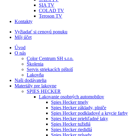
SIA TV
COLAD TV
Teroson TV
Kontakty
Vyžiadať si cenovú ponuku
Môj účet
Úvod
O nás
Color Centrum SH s.r.o.
Školenia
Servis striekacích pištolí
Lakovňa
Naši dodávatelia
Materiály pre lakovne
SPIES HECKER
Lakovanie osobných automobilov
Spies Hecker tmely
Spies Hecker základy, plniče
Spies Hecker podkladové a krycie farby
Spies Hecker priehľadné laky
Spies Hecker tužidlá
Spies Hecker riedidlá
Spies Hecker prísady