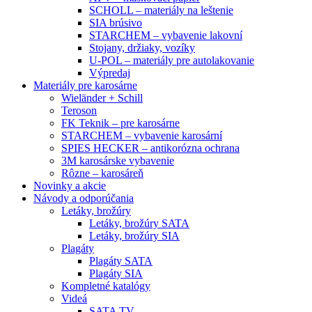
SCHOLL – materiály na leštenie
SIA brúsivo
STARCHEM – vybavenie lakovní
Stojany, držiaky, vozíky
U-POL – materiály pre autolakovanie
Výpredaj
Materiály pre karosárne
Wieländer + Schill
Teroson
FK Teknik – pre karosárne
STARCHEM – vybavenie karosární
SPIES HECKER – antikorózna ochrana
3M karosárske vybavenie
Rôzne – karosáreň
Novinky a akcie
Návody a odporúčania
Letáky, brožúry
Letáky, brožúry SATA
Letáky, brožúry SIA
Plagáty
Plagáty SATA
Plagáty SIA
Kompletné katalógy
Videá
SATA TV