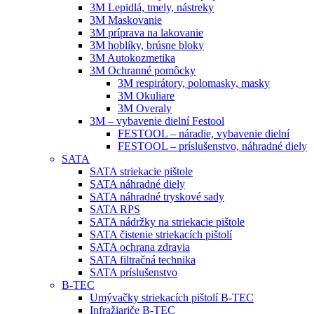
3M Lepidlá, tmely, nástreky
3M Maskovanie
3M príprava na lakovanie
3M hoblíky, brúsne bloky
3M Autokozmetika
3M Ochranné pomôcky
3M respirátory, polomasky, masky
3M Okuliare
3M Overaly
3M – vybavenie dielní Festool
FESTOOL – náradie, vybavenie dielní
FESTOOL – príslušenstvo, náhradné diely
SATA
SATA striekacie pištole
SATA náhradné diely
SATA náhradné tryskové sady
SATA RPS
SATA nádržky na striekacie pištole
SATA čistenie striekacích pištolí
SATA ochrana zdravia
SATA filtračná technika
SATA príslušenstvo
B-TEC
Umývačky striekacích pištolí B-TEC
Infražiariče B-TEC