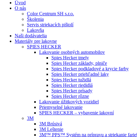
Úvod
O nás
Color Centrum SH s.r.o.
Školenia
Servis striekacích pištolí
Lakovňa
Naši dodávatelia
Materiály pre lakovne
SPIES HECKER
Lakovanie osobných automobilov
Spies Hecker tmely
Spies Hecker základy, plniče
Spies Hecker podkladové a krycie farby
Spies Hecker priehľadné laky
Spies Hecker tužidlá
Spies Hecker riedidlá
Spies Hecker prísady
Spies Hecker rôzne
Lakovanie úžitkových vozidiel
Priemyselné lakovanie
SPIES HECKER – vybavenie lakovní
3M
3M Brúsivá
3M Leštenie
3M™ PPS™ Systém na prípravu a striekanie farie