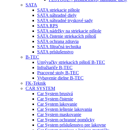
SATA
SATA striekacie pištole
SATA náhradné diely
SATA náhradné tryskové sady
SATA RPS
SATA nádržky na striekacie pištole
SATA čistenie striekacích pištolí
SATA ochrana zdravia
SATA filtračná technika
SATA príslušenstvo
B-TEC
Umývačky striekacích pištolí B-TEC
Infražiariče B-TEC
Pracovné stoly B-TEC
Vybavenie dielne B-TEC
FK-Teknik
CAR SYSTEM
Car System brusivá
Car System čistenie
Car System lakovanie
Car System leštenie lakovania
Car System maskovanie
Car System ochranné pomôcky
Car System príslušenstvo pre lakovne