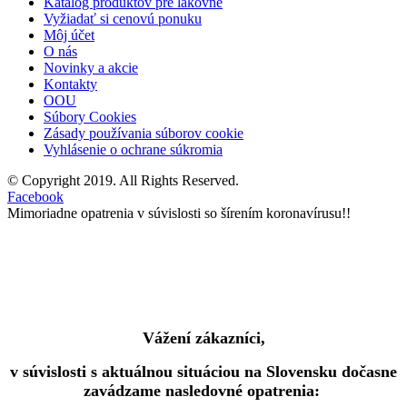
Katalóg produktov pre lakovne
Vyžiadať si cenovú ponuku
Môj účet
O nás
Novinky a akcie
Kontakty
OOU
Súbory Cookies
Zásady používania súborov cookie
Vyhlásenie o ochrane súkromia
© Copyright 2019. All Rights Reserved.
Facebook
Mimoriadne opatrenia v súvislosti so šírením koronavírusu!!
Vážení zákazníci,
v súvislosti s aktuálnou situáciou na Slovensku dočasne
zavádzame nasledovné opatrenia: