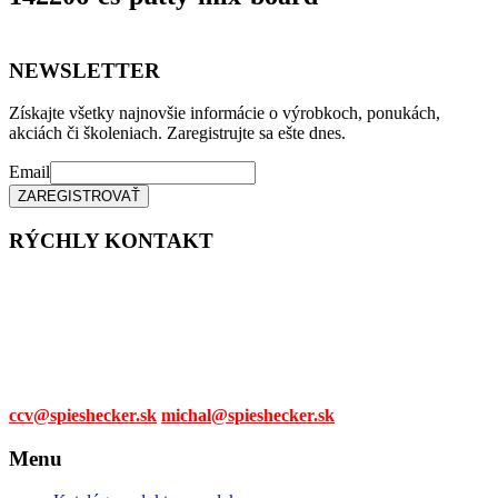
NEWSLETTER
Získajte všetky najnovšie informácie o výrobkoch, ponukách,
akciách či školeniach. Zaregistrujte sa ešte dnes.
Email
RÝCHLY KONTAKT
Tel. čísla:
0905 315 281,
0908 790 630
Mail:
ccv@spieshecker.sk
michal@spieshecker.sk
Menu