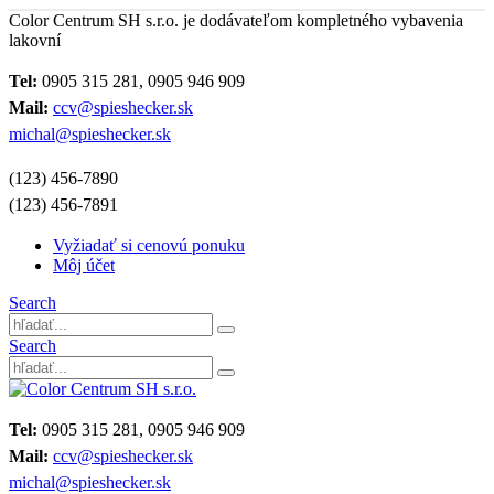
Color Centrum SH s.r.o. je dodávateľom kompletného vybavenia
lakovní
Tel:
0905 315 281, 0905 946 909
Mail:
ccv@spieshecker.sk
michal@spieshecker.sk
(123) 456-7890
(123) 456-7891
Vyžiadať si cenovú ponuku
Môj účet
Search
Search
Tel:
0905 315 281, 0905 946 909
Mail:
ccv@spieshecker.sk
michal@spieshecker.sk