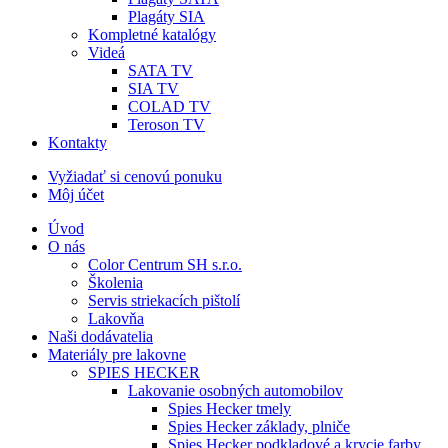
Plagáty SIA
Kompletné katalógy
Videá
SATA TV
SIA TV
COLAD TV
Teroson TV
Kontakty
Vyžiadať si cenovú ponuku
Môj účet
Úvod
O nás
Color Centrum SH s.r.o.
Školenia
Servis striekacích pištolí
Lakovňa
Naši dodávatelia
Materiály pre lakovne
SPIES HECKER
Lakovanie osobných automobilov
Spies Hecker tmely
Spies Hecker základy, plniče
Spies Hecker podkladové a krycie farby