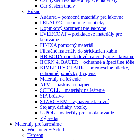
Car System tesniace a lepiace materiály
Car System tmely
Rôzne
Audurra – pomocné materiály pre lakovne
PELATEC – ochranné pomôcky
Doplnkový sortiment pre lakovne
EVERCOAT – podkladové materiály pre
lakovanie
FINIXA pomocný materiál
Filtračné materiály do striekacích kabín
HB BODY podkladové materiály pre lakovanie
HORN & BAUER – ochranné a špeciálne fólie
KIMBERLY CLARK – priemyselné utierky,
ochranné pomôcky, hygiena
Materiály na leštenie
APV – maskovací papier
SCHOLL – materiály na leštenie
SIA brúsivo
STARCHEM – vybavenie lakovní
Stojany, držiaky, vozíky
U-POL – materiály pre autolakovanie
Výpredaj
Materiály pre karosárne
Wieländer + Schill
Teroson