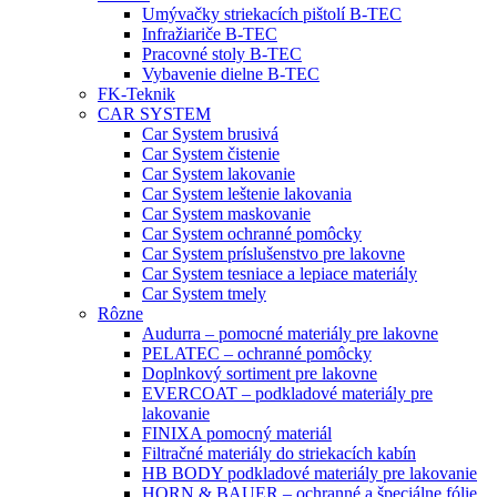
Umývačky striekacích pištolí B-TEC
Infražiariče B-TEC
Pracovné stoly B-TEC
Vybavenie dielne B-TEC
FK-Teknik
CAR SYSTEM
Car System brusivá
Car System čistenie
Car System lakovanie
Car System leštenie lakovania
Car System maskovanie
Car System ochranné pomôcky
Car System príslušenstvo pre lakovne
Car System tesniace a lepiace materiály
Car System tmely
Rôzne
Audurra – pomocné materiály pre lakovne
PELATEC – ochranné pomôcky
Doplnkový sortiment pre lakovne
EVERCOAT – podkladové materiály pre
lakovanie
FINIXA pomocný materiál
Filtračné materiály do striekacích kabín
HB BODY podkladové materiály pre lakovanie
HORN & BAUER – ochranné a špeciálne fólie