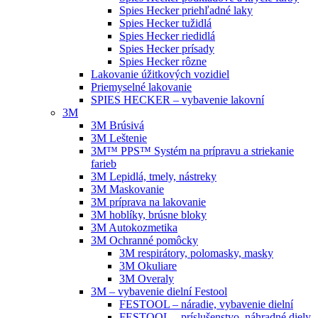
Spies Hecker priehľadné laky
Spies Hecker tužidlá
Spies Hecker riedidlá
Spies Hecker prísady
Spies Hecker rôzne
Lakovanie úžitkových vozidiel
Priemyselné lakovanie
SPIES HECKER – vybavenie lakovní
3M
3M Brúsivá
3M Leštenie
3M™ PPS™ Systém na prípravu a striekanie
farieb
3M Lepidlá, tmely, nástreky
3M Maskovanie
3M príprava na lakovanie
3M hoblíky, brúsne bloky
3M Autokozmetika
3M Ochranné pomôcky
3M respirátory, polomasky, masky
3M Okuliare
3M Overaly
3M – vybavenie dielní Festool
FESTOOL – náradie, vybavenie dielní
FESTOOL – príslušenstvo, náhradné diely