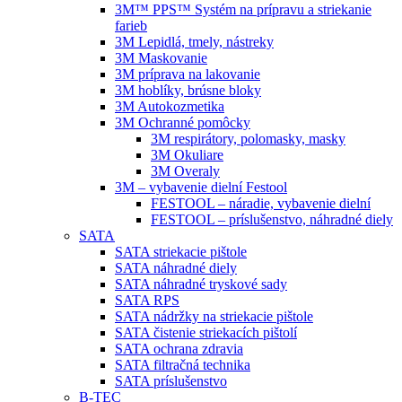
3M™ PPS™ Systém na prípravu a striekanie
farieb
3M Lepidlá, tmely, nástreky
3M Maskovanie
3M príprava na lakovanie
3M hoblíky, brúsne bloky
3M Autokozmetika
3M Ochranné pomôcky
3M respirátory, polomasky, masky
3M Okuliare
3M Overaly
3M – vybavenie dielní Festool
FESTOOL – náradie, vybavenie dielní
FESTOOL – príslušenstvo, náhradné diely
SATA
SATA striekacie pištole
SATA náhradné diely
SATA náhradné tryskové sady
SATA RPS
SATA nádržky na striekacie pištole
SATA čistenie striekacích pištolí
SATA ochrana zdravia
SATA filtračná technika
SATA príslušenstvo
B-TEC