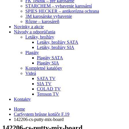
FK Teknik – pre karosárne
STARCHEM – vybavenie karosární
SPIES HECKER – antikorózna ochrana
3M karosárske vybavenie
Rôzne – karosáreň
Novinky a akcie
Návody a odporúčania
Letáky, brožúry
Letáky, brožúry SATA
Letáky, brožúry SIA
Plagáty
Plagáty SATA
Plagáty SIA
Kompletné katalógy
Videá
SATA TV
SIA TV
COLAD TV
Teroson TV
Kontakty
Home
CarSystem brúsne kotúče F.19
142206-cs-putty-mix-board
142206-cs-putty-mix-board