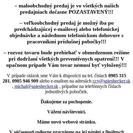
– maloobchodný predaj je vo všetkých našich
predajniach dočasne POZASTAVENÝ!!!
– veľkoobchodný predaj je možný iba po
predchádzajúcej e-mailovej alebo telefonickej
objednávke a následnom telefonickom dohovore s
pracovníkmi príslušnej pobočky!!!
– rozvoz tovaru bude prebiehať v obmedzenom režime
pri dodržaní všetkých preventívnych opatrení!!! V
opačnom prípade Vám tovar nemusí byť vyložený!!!
V prípade otázok sme Vám k dispozícii na tel. číslach
0905 315
281
,
0905 946 909
alebo e-mailom na adresách
ccv@spieshecker.sk
,
michal@spieshecker.sk
, prípadne na telefónnych číslach
jednotlivých pobočiek.
Ďakujeme za pochopenie.
Vážení návštevníci.
Máme novú webovú stránku.
V súčasnosti usilovne pracujeme na jej náplni a finálnych