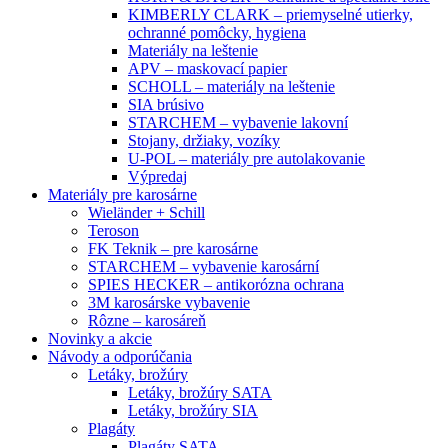
KIMBERLY CLARK – priemyselné utierky,
ochranné pomôcky, hygiena
Materiály na leštenie
APV – maskovací papier
SCHOLL – materiály na leštenie
SIA brúsivo
STARCHEM – vybavenie lakovní
Stojany, držiaky, vozíky
U-POL – materiály pre autolakovanie
Výpredaj
Materiály pre karosárne
Wieländer + Schill
Teroson
FK Teknik – pre karosárne
STARCHEM – vybavenie karosární
SPIES HECKER – antikorózna ochrana
3M karosárske vybavenie
Rôzne – karosáreň
Novinky a akcie
Návody a odporúčania
Letáky, brožúry
Letáky, brožúry SATA
Letáky, brožúry SIA
Plagáty
Plagáty SATA