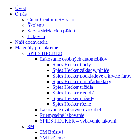
Úvod
O nás
Color Centrum SH s.r.o.
Školenia
Servis striekacích pištolí
Lakovňa
Naši dodávatelia
Materiály pre lakovne
SPIES HECKER
Lakovanie osobných automobilov
Spies Hecker tmely
Spies Hecker základy, plniče
Spies Hecker podkladové a krycie farby
Spies Hecker priehľadné laky
Spies Hecker tužidlá
Spies Hecker riedidlá
Spies Hecker prísady
Spies Hecker rôzne
Lakovanie úžitkových vozidiel
Priemyselné lakovanie
SPIES HECKER – vybavenie lakovní
3M
3M Brúsivá
3M Leštenie