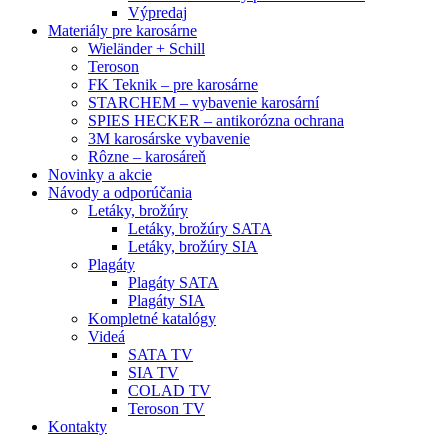
Výpredaj
Materiály pre karosárne
Wieländer + Schill
Teroson
FK Teknik – pre karosárne
STARCHEM – vybavenie karosární
SPIES HECKER – antikorózna ochrana
3M karosárske vybavenie
Rôzne – karosáreň
Novinky a akcie
Návody a odporúčania
Letáky, brožúry
Letáky, brožúry SATA
Letáky, brožúry SIA
Plagáty
Plagáty SATA
Plagáty SIA
Kompletné katalógy
Videá
SATA TV
SIA TV
COLAD TV
Teroson TV
Kontakty