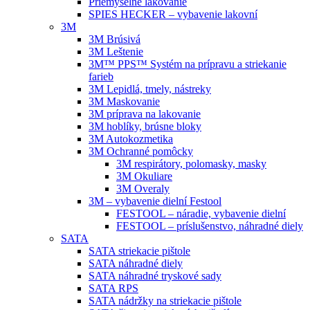
Priemyselné lakovanie
SPIES HECKER – vybavenie lakovní
3M
3M Brúsivá
3M Leštenie
3M™ PPS™ Systém na prípravu a striekanie
farieb
3M Lepidlá, tmely, nástreky
3M Maskovanie
3M príprava na lakovanie
3M hoblíky, brúsne bloky
3M Autokozmetika
3M Ochranné pomôcky
3M respirátory, polomasky, masky
3M Okuliare
3M Overaly
3M – vybavenie dielní Festool
FESTOOL – náradie, vybavenie dielní
FESTOOL – príslušenstvo, náhradné diely
SATA
SATA striekacie pištole
SATA náhradné diely
SATA náhradné tryskové sady
SATA RPS
SATA nádržky na striekacie pištole