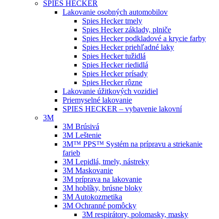
SPIES HECKER
Lakovanie osobných automobilov
Spies Hecker tmely
Spies Hecker základy, plniče
Spies Hecker podkladové a krycie farby
Spies Hecker priehľadné laky
Spies Hecker tužidlá
Spies Hecker riedidlá
Spies Hecker prísady
Spies Hecker rôzne
Lakovanie úžitkových vozidiel
Priemyselné lakovanie
SPIES HECKER – vybavenie lakovní
3M
3M Brúsivá
3M Leštenie
3M™ PPS™ Systém na prípravu a striekanie
farieb
3M Lepidlá, tmely, nástreky
3M Maskovanie
3M príprava na lakovanie
3M hoblíky, brúsne bloky
3M Autokozmetika
3M Ochranné pomôcky
3M respirátory, polomasky, masky