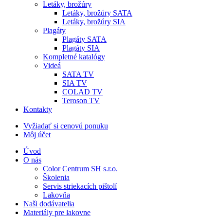
Letáky, brožúry
Letáky, brožúry SATA
Letáky, brožúry SIA
Plagáty
Plagáty SATA
Plagáty SIA
Kompletné katalógy
Videá
SATA TV
SIA TV
COLAD TV
Teroson TV
Kontakty
Vyžiadať si cenovú ponuku
Môj účet
Úvod
O nás
Color Centrum SH s.r.o.
Školenia
Servis striekacích pištolí
Lakovňa
Naši dodávatelia
Materiály pre lakovne