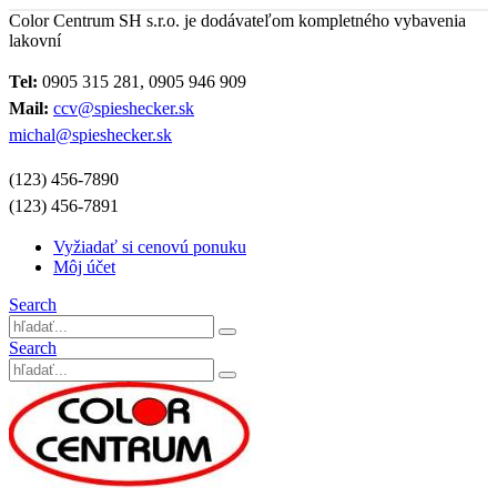
Color Centrum SH s.r.o. je dodávateľom kompletného vybavenia
lakovní
Tel:
0905 315 281, 0905 946 909
Mail:
ccv@spieshecker.sk
michal@spieshecker.sk
(123) 456-7890
(123) 456-7891
Vyžiadať si cenovú ponuku
Môj účet
Search
Search