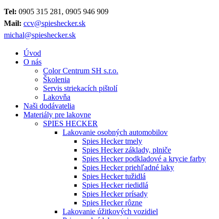
Tel:
0905 315 281, 0905 946 909
Mail:
ccv@spieshecker.sk
michal@spieshecker.sk
Úvod
O nás
Color Centrum SH s.r.o.
Školenia
Servis striekacích pištolí
Lakovňa
Naši dodávatelia
Materiály pre lakovne
SPIES HECKER
Lakovanie osobných automobilov
Spies Hecker tmely
Spies Hecker základy, plniče
Spies Hecker podkladové a krycie farby
Spies Hecker priehľadné laky
Spies Hecker tužidlá
Spies Hecker riedidlá
Spies Hecker prísady
Spies Hecker rôzne
Lakovanie úžitkových vozidiel