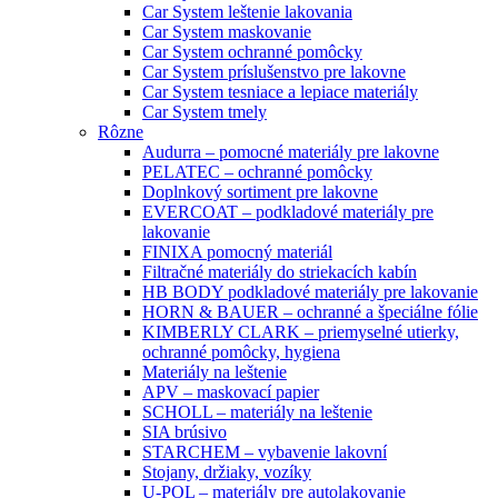
Car System leštenie lakovania
Car System maskovanie
Car System ochranné pomôcky
Car System príslušenstvo pre lakovne
Car System tesniace a lepiace materiály
Car System tmely
Rôzne
Audurra – pomocné materiály pre lakovne
PELATEC – ochranné pomôcky
Doplnkový sortiment pre lakovne
EVERCOAT – podkladové materiály pre
lakovanie
FINIXA pomocný materiál
Filtračné materiály do striekacích kabín
HB BODY podkladové materiály pre lakovanie
HORN & BAUER – ochranné a špeciálne fólie
KIMBERLY CLARK – priemyselné utierky,
ochranné pomôcky, hygiena
Materiály na leštenie
APV – maskovací papier
SCHOLL – materiály na leštenie
SIA brúsivo
STARCHEM – vybavenie lakovní
Stojany, držiaky, vozíky
U-POL – materiály pre autolakovanie