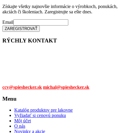
Získajte všetky najnovšie informácie o výrobkoch, ponukách,
akciách či školeniach. Zaregistrujte sa ešte dnes.
Email
RÝCHLY KONTAKT
Tel. čísla:
0905 315 281,
0908 790 630
Mail:
ccv@spieshecker.sk
michal@spieshecker.sk
Menu
Katalóg produktov pre lakovne
Vyžiadať si cenovú ponuku
Môj účet
O nás
Novinky a akcie