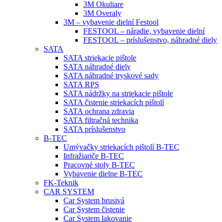
3M Okuliare
3M Overaly
3M – vybavenie dielní Festool
FESTOOL – náradie, vybavenie dielní
FESTOOL – príslušenstvo, náhradné diely
SATA
SATA striekacie pištole
SATA náhradné diely
SATA náhradné tryskové sady
SATA RPS
SATA nádržky na striekacie pištole
SATA čistenie striekacích pištolí
SATA ochrana zdravia
SATA filtračná technika
SATA príslušenstvo
B-TEC
Umývačky striekacích pištolí B-TEC
Infražiariče B-TEC
Pracovné stoly B-TEC
Vybavenie dielne B-TEC
FK-Teknik
CAR SYSTEM
Car System brusivá
Car System čistenie
Car System lakovanie