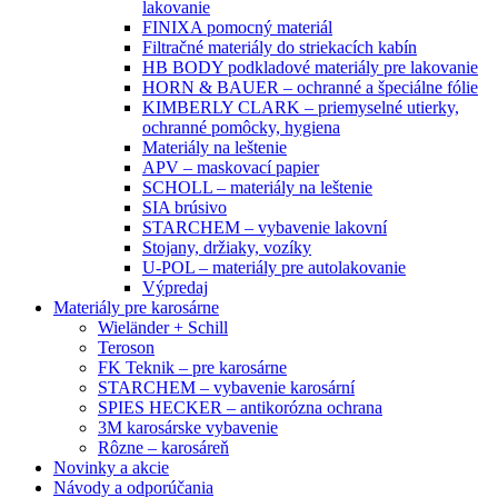
lakovanie
FINIXA pomocný materiál
Filtračné materiály do striekacích kabín
HB BODY podkladové materiály pre lakovanie
HORN & BAUER – ochranné a špeciálne fólie
KIMBERLY CLARK – priemyselné utierky,
ochranné pomôcky, hygiena
Materiály na leštenie
APV – maskovací papier
SCHOLL – materiály na leštenie
SIA brúsivo
STARCHEM – vybavenie lakovní
Stojany, držiaky, vozíky
U-POL – materiály pre autolakovanie
Výpredaj
Materiály pre karosárne
Wieländer + Schill
Teroson
FK Teknik – pre karosárne
STARCHEM – vybavenie karosární
SPIES HECKER – antikorózna ochrana
3M karosárske vybavenie
Rôzne – karosáreň
Novinky a akcie
Návody a odporúčania