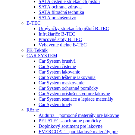
SATA čistenie striekacích pištolí
SATA ochrana zdravia
SATA filtračná technika
SATA príslušenstvo
B-TEC
Umývačky striekacích pištolí B-TEC
Infražiariče B-TEC
Pracovné stoly B-TEC
Vybavenie dielne B-TEC
FK-Teknik
CAR SYSTEM
Car System brusivá
Car System čistenie
Car System lakovanie
Car System leštenie lakovania
Car System maskovanie
Car System ochranné pomôcky
Car System príslušenstvo pre lakovne
Car System tesniace a lepiace materiály
Car System tmely
Rôzne
Audurra – pomocné materiály pre lakovne
PELATEC – ochranné pomôcky
Doplnkový sortiment pre lakovne
EVERCOAT – podkladové materiály pre