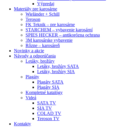
Výpredaj
Materiály pre karosárne
Wieländer + Schill
Teroson
FK Teknik – pre karosárne
STARCHEM – vybavenie karosární
SPIES HECKER – antikorózna ochrana
3M karosárske vybavenie
Rôzne – karosáreň
Novinky a akcie
Návody a odporúčania
Letáky, brožúry
Letáky, brožúry SATA
Letáky, brožúry SIA
Plagáty
Plagáty SATA
Plagáty SIA
Kompletné katalógy
Videá
SATA TV
SIA TV
COLAD TV
Teroson TV
Kontakty