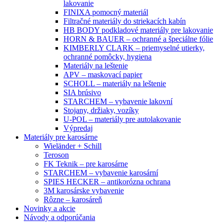
lakovanie
FINIXA pomocný materiál
Filtračné materiály do striekacích kabín
HB BODY podkladové materiály pre lakovanie
HORN & BAUER – ochranné a špeciálne fólie
KIMBERLY CLARK – priemyselné utierky,
ochranné pomôcky, hygiena
Materiály na leštenie
APV – maskovací papier
SCHOLL – materiály na leštenie
SIA brúsivo
STARCHEM – vybavenie lakovní
Stojany, držiaky, vozíky
U-POL – materiály pre autolakovanie
Výpredaj
Materiály pre karosárne
Wieländer + Schill
Teroson
FK Teknik – pre karosárne
STARCHEM – vybavenie karosární
SPIES HECKER – antikorózna ochrana
3M karosárske vybavenie
Rôzne – karosáreň
Novinky a akcie
Návody a odporúčania