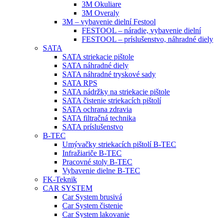
3M Okuliare
3M Overaly
3M – vybavenie dielní Festool
FESTOOL – náradie, vybavenie dielní
FESTOOL – príslušenstvo, náhradné diely
SATA
SATA striekacie pištole
SATA náhradné diely
SATA náhradné tryskové sady
SATA RPS
SATA nádržky na striekacie pištole
SATA čistenie striekacích pištolí
SATA ochrana zdravia
SATA filtračná technika
SATA príslušenstvo
B-TEC
Umývačky striekacích pištolí B-TEC
Infražiariče B-TEC
Pracovné stoly B-TEC
Vybavenie dielne B-TEC
FK-Teknik
CAR SYSTEM
Car System brusivá
Car System čistenie
Car System lakovanie