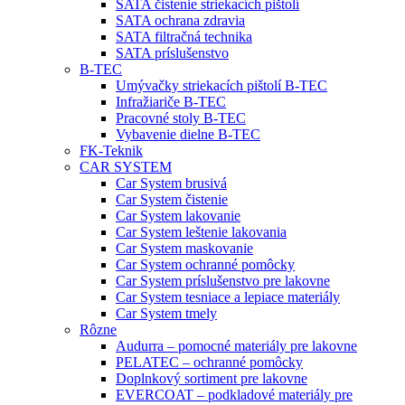
SATA čistenie striekacích pištolí
SATA ochrana zdravia
SATA filtračná technika
SATA príslušenstvo
B-TEC
Umývačky striekacích pištolí B-TEC
Infražiariče B-TEC
Pracovné stoly B-TEC
Vybavenie dielne B-TEC
FK-Teknik
CAR SYSTEM
Car System brusivá
Car System čistenie
Car System lakovanie
Car System leštenie lakovania
Car System maskovanie
Car System ochranné pomôcky
Car System príslušenstvo pre lakovne
Car System tesniace a lepiace materiály
Car System tmely
Rôzne
Audurra – pomocné materiály pre lakovne
PELATEC – ochranné pomôcky
Doplnkový sortiment pre lakovne
EVERCOAT – podkladové materiály pre