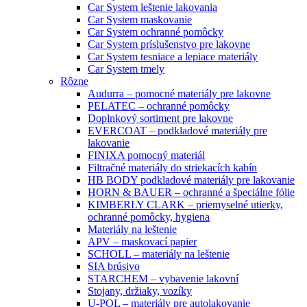
Car System leštenie lakovania
Car System maskovanie
Car System ochranné pomôcky
Car System príslušenstvo pre lakovne
Car System tesniace a lepiace materiály
Car System tmely
Rôzne
Audurra – pomocné materiály pre lakovne
PELATEC – ochranné pomôcky
Doplnkový sortiment pre lakovne
EVERCOAT – podkladové materiály pre
lakovanie
FINIXA pomocný materiál
Filtračné materiály do striekacích kabín
HB BODY podkladové materiály pre lakovanie
HORN & BAUER – ochranné a špeciálne fólie
KIMBERLY CLARK – priemyselné utierky,
ochranné pomôcky, hygiena
Materiály na leštenie
APV – maskovací papier
SCHOLL – materiály na leštenie
SIA brúsivo
STARCHEM – vybavenie lakovní
Stojany, držiaky, vozíky
U-POL – materiály pre autolakovanie