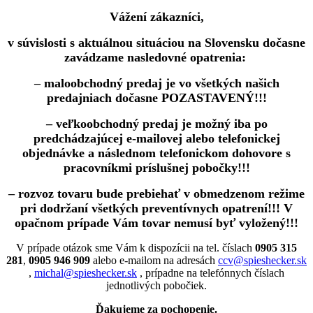
Vážení zákazníci,
v súvislosti s aktuálnou situáciou na Slovensku dočasne
zavádzame nasledovné opatrenia:
– maloobchodný predaj je vo všetkých našich
predajniach dočasne POZASTAVENÝ!!!
– veľkoobchodný predaj je možný iba po
predchádzajúcej e-mailovej alebo telefonickej
objednávke a následnom telefonickom dohovore s
pracovníkmi príslušnej pobočky!!!
– rozvoz tovaru bude prebiehať v obmedzenom režime
pri dodržaní všetkých preventívnych opatrení!!! V
opačnom prípade Vám tovar nemusí byť vyložený!!!
V prípade otázok sme Vám k dispozícii na tel. číslach
0905 315
281
,
0905 946 909
alebo e-mailom na adresách
ccv@spieshecker.sk
,
michal@spieshecker.sk
, prípadne na telefónnych číslach
jednotlivých pobočiek.
Ďakujeme za pochopenie.