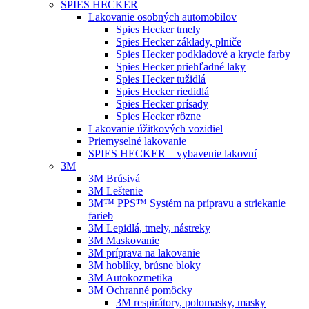
SPIES HECKER
Lakovanie osobných automobilov
Spies Hecker tmely
Spies Hecker základy, plniče
Spies Hecker podkladové a krycie farby
Spies Hecker priehľadné laky
Spies Hecker tužidlá
Spies Hecker riedidlá
Spies Hecker prísady
Spies Hecker rôzne
Lakovanie úžitkových vozidiel
Priemyselné lakovanie
SPIES HECKER – vybavenie lakovní
3M
3M Brúsivá
3M Leštenie
3M™ PPS™ Systém na prípravu a striekanie
farieb
3M Lepidlá, tmely, nástreky
3M Maskovanie
3M príprava na lakovanie
3M hoblíky, brúsne bloky
3M Autokozmetika
3M Ochranné pomôcky
3M respirátory, polomasky, masky