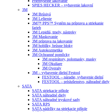
Priemyselné lakovanie
SPIES HECKER – vybavenie lakovní
3M
3M Brúsivá
3M Leštenie
3M™ PPS™ Systém na prípravu a striekanie
farieb
3M Lepidlá, tmely, nástreky
3M Maskovanie
3M príprava na lakovanie
3M hoblíky, brúsne bloky
3M Autokozmetika
3M Ochranné pomôcky
3M respirátory, polomasky, masky
3M Okuliare
3M Overaly
3M – vybavenie dielní Festool
FESTOOL – náradie, vybavenie dielní
FESTOOL – príslušenstvo, náhradné diely
SATA
SATA striekacie pištole
SATA náhradné diely
SATA náhradné tryskové sady
SATA RPS
SATA nádržky na striekacie pištole