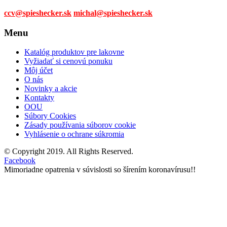
ccv@spieshecker.sk
michal@spieshecker.sk
Menu
Katalóg produktov pre lakovne
Vyžiadať si cenovú ponuku
Môj účet
O nás
Novinky a akcie
Kontakty
OOU
Súbory Cookies
Zásady používania súborov cookie
Vyhlásenie o ochrane súkromia
© Copyright 2019. All Rights Reserved.
Facebook
Mimoriadne opatrenia v súvislosti so šírením koronavírusu!!