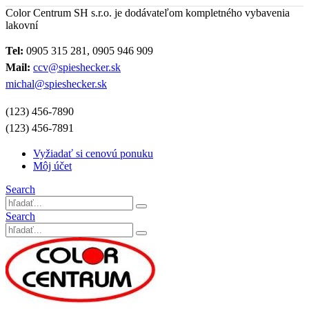
Color Centrum SH s.r.o. je dodávateľom kompletného vybavenia
lakovní
Tel:
0905 315 281, 0905 946 909
Mail:
ccv@spieshecker.sk
michal@spieshecker.sk
(123) 456-7890
(123) 456-7891
Vyžiadať si cenovú ponuku
Môj účet
Search
Search