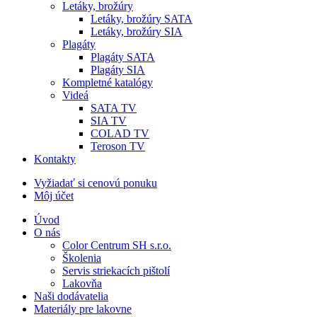
Letáky, brožúry
Letáky, brožúry SATA
Letáky, brožúry SIA
Plagáty
Plagáty SATA
Plagáty SIA
Kompletné katalógy
Videá
SATA TV
SIA TV
COLAD TV
Teroson TV
Kontakty
Vyžiadať si cenovú ponuku
Môj účet
Úvod
O nás
Color Centrum SH s.r.o.
Školenia
Servis striekacích pištolí
Lakovňa
Naši dodávatelia
Materiály pre lakovne