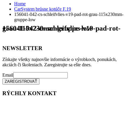
Home
CarSystem brúsne kotúče F.19
156041-042-cs-schleifvlies-v19-pad-rot-grau-115x230mm-
gruppe-low
156041-042-cs-schleifvlies-v19-pad-rot-grau-115x230mm-gruppe-low
NEWSLETTER
Získajte všetky najnovšie informácie o výrobkoch, ponukách,
akciách či školeniach. Zaregistrujte sa ešte dnes.
Email
RÝCHLY KONTAKT
Tel. čísla:
0905 315 281,
0908 790 630
Mail: