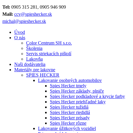
Tel:
0905 315 281, 0905 946 909
Mail:
ccv@spieshecker.sk
michal@spieshecker.sk
Úvod
O nás
Color Centrum SH s.r.o.
Školenia
Servis striekacích pištolí
Lakovňa
Naši dodávatelia
Materiály pre lakovne
SPIES HECKER
Lakovanie osobných automobilov
Spies Hecker tmely
Spies Hecker základy, plniče
Spies Hecker podkladové a krycie farby
Spies Hecker priehľadné laky
Spies Hecker tužidlá
Spies Hecker riedidlá
Spies Hecker prísady
Spies Hecker rôzne
Lakovanie úžitkových vozidiel