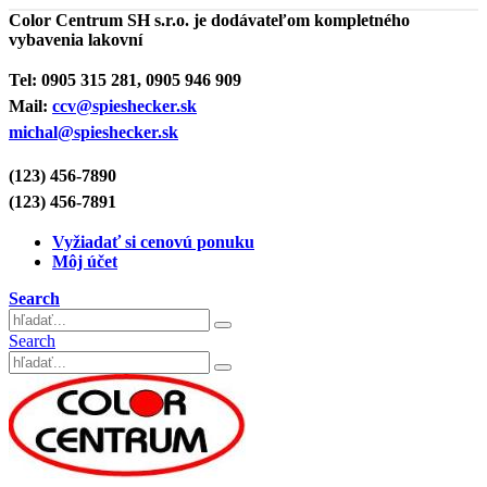
Color Centrum SH s.r.o. je dodávateľom kompletného
vybavenia lakovní
Tel:
0905 315 281, 0905 946 909
Mail:
ccv@spieshecker.sk
michal@spieshecker.sk
(123) 456-7890
(123) 456-7891
Vyžiadať si cenovú ponuku
Môj účet
Search
Search