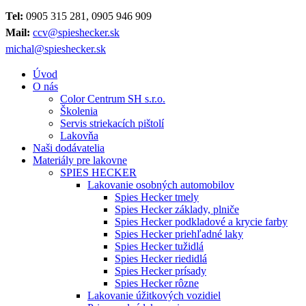
Tel:
0905 315 281, 0905 946 909
Mail:
ccv@spieshecker.sk
michal@spieshecker.sk
Úvod
O nás
Color Centrum SH s.r.o.
Školenia
Servis striekacích pištolí
Lakovňa
Naši dodávatelia
Materiály pre lakovne
SPIES HECKER
Lakovanie osobných automobilov
Spies Hecker tmely
Spies Hecker základy, plniče
Spies Hecker podkladové a krycie farby
Spies Hecker priehľadné laky
Spies Hecker tužidlá
Spies Hecker riedidlá
Spies Hecker prísady
Spies Hecker rôzne
Lakovanie úžitkových vozidiel