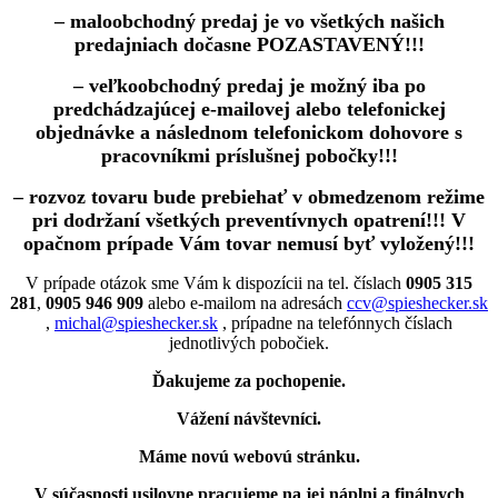
– maloobchodný predaj je vo všetkých našich
predajniach dočasne POZASTAVENÝ!!!
– veľkoobchodný predaj je možný iba po
predchádzajúcej e-mailovej alebo telefonickej
objednávke a následnom telefonickom dohovore s
pracovníkmi príslušnej pobočky!!!
– rozvoz tovaru bude prebiehať v obmedzenom režime
pri dodržaní všetkých preventívnych opatrení!!! V
opačnom prípade Vám tovar nemusí byť vyložený!!!
V prípade otázok sme Vám k dispozícii na tel. číslach
0905 315
281
,
0905 946 909
alebo e-mailom na adresách
ccv@spieshecker.sk
,
michal@spieshecker.sk
, prípadne na telefónnych číslach
jednotlivých pobočiek.
Ďakujeme za pochopenie.
Vážení návštevníci.
Máme novú webovú stránku.
V súčasnosti usilovne pracujeme na jej náplni a finálnych