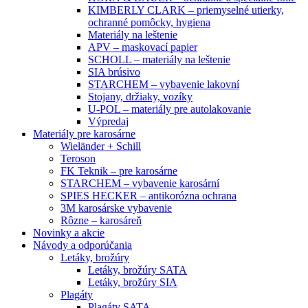
KIMBERLY CLARK – priemyselné utierky,
ochranné pomôcky, hygiena
Materiály na leštenie
APV – maskovací papier
SCHOLL – materiály na leštenie
SIA brúsivo
STARCHEM – vybavenie lakovní
Stojany, držiaky, vozíky
U-POL – materiály pre autolakovanie
Výpredaj
Materiály pre karosárne
Wieländer + Schill
Teroson
FK Teknik – pre karosárne
STARCHEM – vybavenie karosární
SPIES HECKER – antikorózna ochrana
3M karosárske vybavenie
Rôzne – karosáreň
Novinky a akcie
Návody a odporúčania
Letáky, brožúry
Letáky, brožúry SATA
Letáky, brožúry SIA
Plagáty
Plagáty SATA