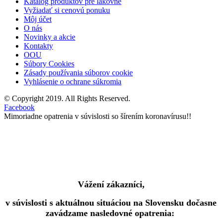
Katalóg produktov pre lakovne
Vyžiadať si cenovú ponuku
Môj účet
O nás
Novinky a akcie
Kontakty
OOU
Súbory Cookies
Zásady používania súborov cookie
Vyhlásenie o ochrane súkromia
© Copyright 2019. All Rights Reserved.
Facebook
Mimoriadne opatrenia v súvislosti so šírením koronavírusu!!
Vážení zákazníci,
v súvislosti s aktuálnou situáciou na Slovensku dočasne
zavádzame nasledovné opatrenia: