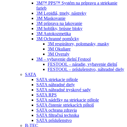
3M™ PPS™ Systém na prípravu a striekanie
farieb
3M Lepidlá, tmely, nástreky
3M Maskovanie
3M príprava na lakovanie
3M hoblíky, brúsne bloky
3M Autokozmetika
3M Ochranné pomôcky
3M respirátory, polomasky, masky
3M Okuliare
3M Overaly
3M – vybavenie dielní Festool
FESTOOL – náradie, vybavenie dielní
FESTOOL – príslušenstvo, náhradné diely
SATA
SATA striekacie pištole
SATA náhradné diely
SATA náhradné tryskové sady
SATA RPS
SATA nádržky na striekacie pištole
SATA čistenie striekacích pištolí
SATA ochrana zdravia
SATA filtračná technika
SATA príslušenstvo
B-TEC