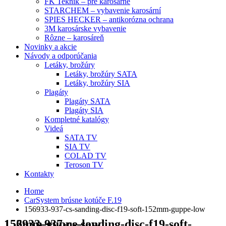
FK Teknik – pre karosárne
STARCHEM – vybavenie karosární
SPIES HECKER – antikorózna ochrana
3M karosárske vybavenie
Rôzne – karosáreň
Novinky a akcie
Návody a odporúčania
Letáky, brožúry
Letáky, brožúry SATA
Letáky, brožúry SIA
Plagáty
Plagáty SATA
Plagáty SIA
Kompletné katalógy
Videá
SATA TV
SIA TV
COLAD TV
Teroson TV
Kontakty
Home
CarSystem brúsne kotúče F.19
156933-937-cs-sanding-disc-f19-soft-152mm-guppe-low
156933-937-cs-sanding-disc-f19-soft-152mm-guppe-low