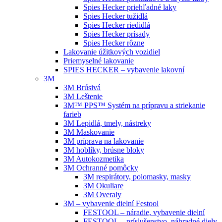
Spies Hecker priehľadné laky
Spies Hecker tužidlá
Spies Hecker riedidlá
Spies Hecker prísady
Spies Hecker rôzne
Lakovanie úžitkových vozidiel
Priemyselné lakovanie
SPIES HECKER – vybavenie lakovní
3M
3M Brúsivá
3M Leštenie
3M™ PPS™ Systém na prípravu a striekanie
farieb
3M Lepidlá, tmely, nástreky
3M Maskovanie
3M príprava na lakovanie
3M hoblíky, brúsne bloky
3M Autokozmetika
3M Ochranné pomôcky
3M respirátory, polomasky, masky
3M Okuliare
3M Overaly
3M – vybavenie dielní Festool
FESTOOL – náradie, vybavenie dielní
FESTOOL – príslušenstvo, náhradné diely