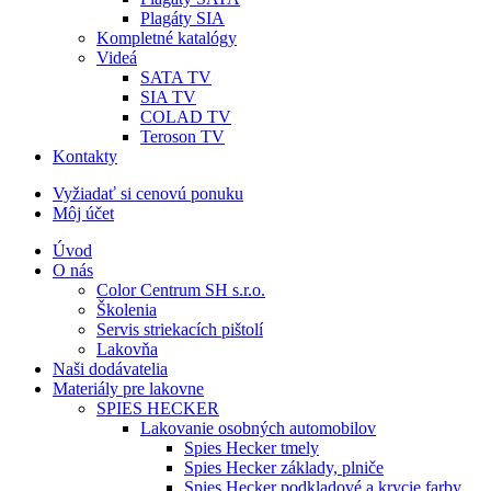
Plagáty SIA
Kompletné katalógy
Videá
SATA TV
SIA TV
COLAD TV
Teroson TV
Kontakty
Vyžiadať si cenovú ponuku
Môj účet
Úvod
O nás
Color Centrum SH s.r.o.
Školenia
Servis striekacích pištolí
Lakovňa
Naši dodávatelia
Materiály pre lakovne
SPIES HECKER
Lakovanie osobných automobilov
Spies Hecker tmely
Spies Hecker základy, plniče
Spies Hecker podkladové a krycie farby