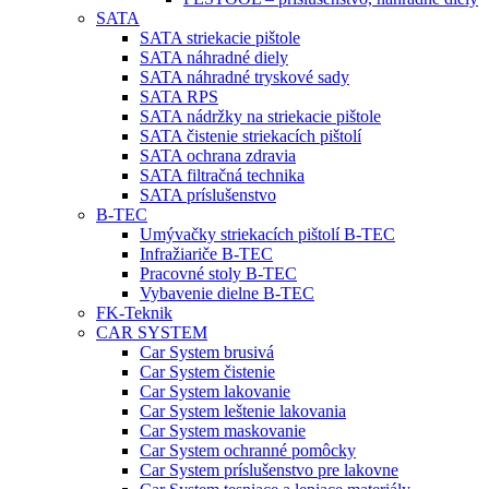
SATA
SATA striekacie pištole
SATA náhradné diely
SATA náhradné tryskové sady
SATA RPS
SATA nádržky na striekacie pištole
SATA čistenie striekacích pištolí
SATA ochrana zdravia
SATA filtračná technika
SATA príslušenstvo
B-TEC
Umývačky striekacích pištolí B-TEC
Infražiariče B-TEC
Pracovné stoly B-TEC
Vybavenie dielne B-TEC
FK-Teknik
CAR SYSTEM
Car System brusivá
Car System čistenie
Car System lakovanie
Car System leštenie lakovania
Car System maskovanie
Car System ochranné pomôcky
Car System príslušenstvo pre lakovne