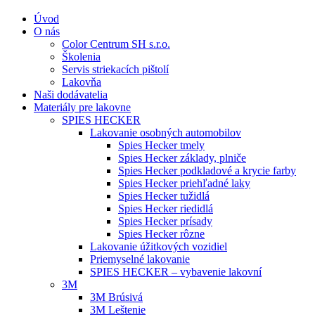
Úvod
O nás
Color Centrum SH s.r.o.
Školenia
Servis striekacích pištolí
Lakovňa
Naši dodávatelia
Materiály pre lakovne
SPIES HECKER
Lakovanie osobných automobilov
Spies Hecker tmely
Spies Hecker základy, plniče
Spies Hecker podkladové a krycie farby
Spies Hecker priehľadné laky
Spies Hecker tužidlá
Spies Hecker riedidlá
Spies Hecker prísady
Spies Hecker rôzne
Lakovanie úžitkových vozidiel
Priemyselné lakovanie
SPIES HECKER – vybavenie lakovní
3M
3M Brúsivá
3M Leštenie