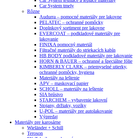
Car System tesniace a lepiace materiály
Car System tmely
Rôzne
Audurra – pomocné materiály pre lakovne
PELATEC – ochranné pomôcky
Doplnkový sortiment pre lakovne
EVERCOAT – podkladové materiály pre
lakovanie
FINIXA pomocný materiál
Filtračné materiály do striekacích kabín
HB BODY podkladové materiály pre lakovanie
HORN & BAUER – ochranné a špeciálne fólie
KIMBERLY CLARK – priemyselné utierky,
ochranné pomôcky, hygiena
Materiály na leštenie
APV – maskovací papier
SCHOLL – materiály na leštenie
SIA brúsivo
STARCHEM – vybavenie lakovní
Stojany, držiaky, vozíky
U-POL – materiály pre autolakovanie
Výpredaj
Materiály pre karosárne
Wieländer + Schill
Teroson