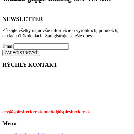
NEWSLETTER
Získajte všetky najnovšie informácie o výrobkoch, ponukách,
akciách či školeniach. Zaregistrujte sa ešte dnes.
Email
RÝCHLY KONTAKT
Tel. čísla:
0905 315 281,
0908 790 630
Mail:
ccv@spieshecker.sk
michal@spieshecker.sk
Menu