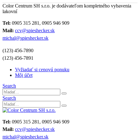
Color Centrum SH s.r.o. je dodávateľom kompletného vybavenia
lakovní
Tel:
0905 315 281, 0905 946 909
Mail:
ccv@spieshecker.sk
michal@spieshecker.sk
(123) 456-7890
(123) 456-7891
Vyžiadať si cenovú ponuku
Môj účet
Search
Search
Tel:
0905 315 281, 0905 946 909
Mail:
ccv@spieshecker.sk
michal@spieshecker.sk