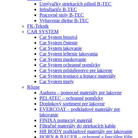
Umývačky striekacích pištolí B-TEC
Infražiariče B-TEC
Pracovné stoly B-TEC
Vybavenie dielne B-TEC
FK-Teknik
CAR SYSTEM
Car System brusivá
Car System čistenie
Car System lakovanie
Car System leštenie lakovania
Car System maskovanie
Car System ochranné pomôcky
Car System príslušenstvo pre lakovne
Car System tesniace a lepiace materiály
Car System tmely
Rôzne
Audurra – pomocné materiály pre lakovne
PELATEC – ochranné pomôcky
Doplnkový sortiment pre lakovne
EVERCOAT – podkladové materiály pre
lakovanie
FINIXA pomocný materiál
Filtračné materiály do striekacích kabín
HB BODY podkladové materiály pre lakovanie
HORN & BAUER – ochranné a špeciálne fólie