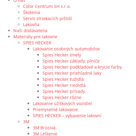
O nás
Color Centrum SH s.r.o.
Školenia
Servis striekacích pištolí
Lakovňa
Naši dodávatelia
Materiály pre lakovne
SPIES HECKER
Lakovanie osobných automobilov
Spies Hecker tmely
Spies Hecker základy, plniče
Spies Hecker podkladové a krycie farby
Spies Hecker priehľadné laky
Spies Hecker tužidlá
Spies Hecker riedidlá
Spies Hecker prísady
Spies Hecker rôzne
Lakovanie úžitkových vozidiel
Priemyselné lakovanie
SPIES HECKER – vybavenie lakovní
3M
3M Brúsivá
3M Leštenie