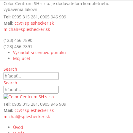
Color Centrum SH s.r.o. je dodávateľom kompletného
vybavenia lakovní
Tel:
0905 315 281, 0905 946 909
Mail:
ccv@spieshecker.sk
michal@spieshecker.sk
(123) 456-7890
(123) 456-7891
Vyžiadať si cenovú ponuku
Môj účet
Search
Search
Tel:
0905 315 281, 0905 946 909
Mail:
ccv@spieshecker.sk
michal@spieshecker.sk
Úvod