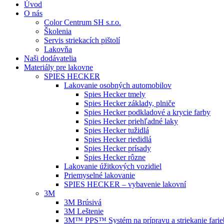
Úvod
O nás
Color Centrum SH s.r.o.
Školenia
Servis striekacích pištolí
Lakovňa
Naši dodávatelia
Materiály pre lakovne
SPIES HECKER
Lakovanie osobných automobilov
Spies Hecker tmely
Spies Hecker základy, plniče
Spies Hecker podkladové a krycie farby
Spies Hecker priehľadné laky
Spies Hecker tužidlá
Spies Hecker riedidlá
Spies Hecker prísady
Spies Hecker rôzne
Lakovanie úžitkových vozidiel
Priemyselné lakovanie
SPIES HECKER – vybavenie lakovní
3M
3M Brúsivá
3M Leštenie
3M™ PPS™ Systém na prípravu a striekanie farie