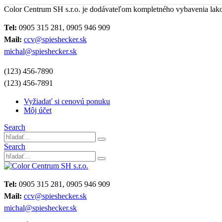
Color Centrum SH s.r.o. je dodávateľom kompletného vybavenia lak
Tel:
0905 315 281, 0905 946 909
Mail:
ccv@spieshecker.sk
michal@spieshecker.sk
(123) 456-7890
(123) 456-7891
Vyžiadať si cenovú ponuku
Môj účet
Search
Search
Tel:
0905 315 281, 0905 946 909
Mail:
ccv@spieshecker.sk
michal@spieshecker.sk