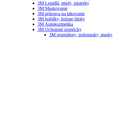
3M Lepidlá, tmely, nástreky
3M Maskovanie
3M príprava na lakovanie
3M hoblíky, brúsne bloky
3M Autokozmetika
3M Ochranné pomôcky
3M respirátory, polomasky, masky
3M Okuliare
3M Overaly
3M – vybavenie dielní Festool
FESTOOL – náradie, vybavenie dielní
FESTOOL – príslušenstvo, náhradné diely
SATA
SATA striekacie pištole
SATA náhradné diely
SATA náhradné tryskové sady
SATA RPS
SATA nádržky na striekacie pištole
SATA čistenie striekacích pištolí
SATA ochrana zdravia
SATA filtračná technika
SATA príslušenstvo
B-TEC
Umývačky striekacích pištolí B-TEC
Infražiariče B-TEC