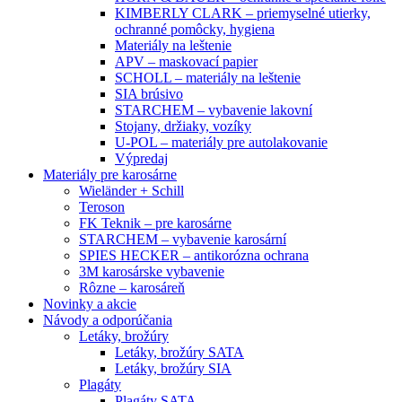
KIMBERLY CLARK – priemyselné utierky,
ochranné pomôcky, hygiena
Materiály na leštenie
APV – maskovací papier
SCHOLL – materiály na leštenie
SIA brúsivo
STARCHEM – vybavenie lakovní
Stojany, držiaky, vozíky
U-POL – materiály pre autolakovanie
Výpredaj
Materiály pre karosárne
Wieländer + Schill
Teroson
FK Teknik – pre karosárne
STARCHEM – vybavenie karosární
SPIES HECKER – antikorózna ochrana
3M karosárske vybavenie
Rôzne – karosáreň
Novinky a akcie
Návody a odporúčania
Letáky, brožúry
Letáky, brožúry SATA
Letáky, brožúry SIA
Plagáty
Plagáty SATA