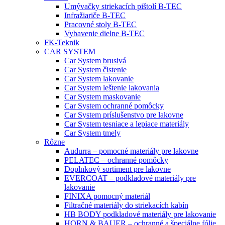
Umývačky striekacích pištolí B-TEC
Infražiariče B-TEC
Pracovné stoly B-TEC
Vybavenie dielne B-TEC
FK-Teknik
CAR SYSTEM
Car System brusivá
Car System čistenie
Car System lakovanie
Car System leštenie lakovania
Car System maskovanie
Car System ochranné pomôcky
Car System príslušenstvo pre lakovne
Car System tesniace a lepiace materiály
Car System tmely
Rôzne
Audurra – pomocné materiály pre lakovne
PELATEC – ochranné pomôcky
Doplnkový sortiment pre lakovne
EVERCOAT – podkladové materiály pre
lakovanie
FINIXA pomocný materiál
Filtračné materiály do striekacích kabín
HB BODY podkladové materiály pre lakovanie
HORN & BAUER – ochranné a špeciálne fólie