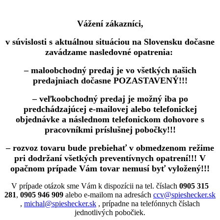
Vážení zákazníci,
v súvislosti s aktuálnou situáciou na Slovensku dočasne
zavádzame nasledovné opatrenia:
– maloobchodný predaj je vo všetkých našich
predajniach dočasne POZASTAVENÝ!!!
– veľkoobchodný predaj je možný iba po
predchádzajúcej e-mailovej alebo telefonickej
objednávke a následnom telefonickom dohovore s
pracovníkmi príslušnej pobočky!!!
– rozvoz tovaru bude prebiehať v obmedzenom režime
pri dodržaní všetkých preventívnych opatrení!!! V
opačnom prípade Vám tovar nemusí byť vyložený!!!
V prípade otázok sme Vám k dispozícii na tel. číslach
0905 315
281
,
0905 946 909
alebo e-mailom na adresách
ccv@spieshecker.sk
,
michal@spieshecker.sk
, prípadne na telefónnych číslach
jednotlivých pobočiek.