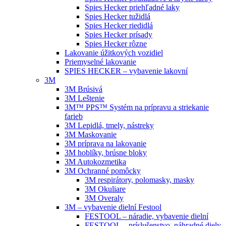
Spies Hecker priehľadné laky
Spies Hecker tužidlá
Spies Hecker riedidlá
Spies Hecker prísady
Spies Hecker rôzne
Lakovanie úžitkových vozidiel
Priemyselné lakovanie
SPIES HECKER – vybavenie lakovní
3M
3M Brúsivá
3M Leštenie
3M™ PPS™ Systém na prípravu a striekanie
farieb
3M Lepidlá, tmely, nástreky
3M Maskovanie
3M príprava na lakovanie
3M hoblíky, brúsne bloky
3M Autokozmetika
3M Ochranné pomôcky
3M respirátory, polomasky, masky
3M Okuliare
3M Overaly
3M – vybavenie dielní Festool
FESTOOL – náradie, vybavenie dielní
FESTOOL – príslušenstvo, náhradné diely