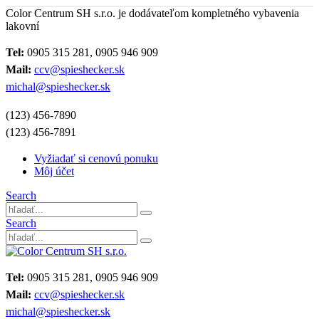
Color Centrum SH s.r.o. je dodávateľom kompletného vybavenia
lakovní
Tel:
0905 315 281, 0905 946 909
Mail:
ccv@spieshecker.sk
michal@spieshecker.sk
(123) 456-7890
(123) 456-7891
Vyžiadať si cenovú ponuku
Môj účet
Search
Search
Tel:
0905 315 281, 0905 946 909
Mail:
ccv@spieshecker.sk
michal@spieshecker.sk