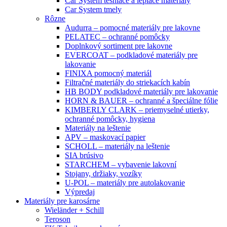
Car System tesniace a lepiace materiály
Car System tmely
Rôzne
Audurra – pomocné materiály pre lakovne
PELATEC – ochranné pomôcky
Doplnkový sortiment pre lakovne
EVERCOAT – podkladové materiály pre
lakovanie
FINIXA pomocný materiál
Filtračné materiály do striekacích kabín
HB BODY podkladové materiály pre lakovanie
HORN & BAUER – ochranné a špeciálne fólie
KIMBERLY CLARK – priemyselné utierky,
ochranné pomôcky, hygiena
Materiály na leštenie
APV – maskovací papier
SCHOLL – materiály na leštenie
SIA brúsivo
STARCHEM – vybavenie lakovní
Stojany, držiaky, vozíky
U-POL – materiály pre autolakovanie
Výpredaj
Materiály pre karosárne
Wieländer + Schill
Teroson