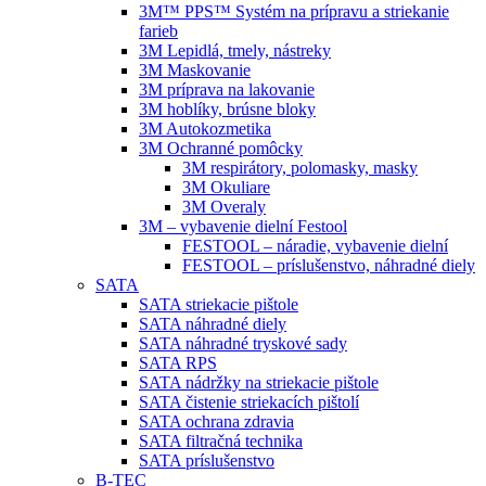
3M™ PPS™ Systém na prípravu a striekanie
farieb
3M Lepidlá, tmely, nástreky
3M Maskovanie
3M príprava na lakovanie
3M hoblíky, brúsne bloky
3M Autokozmetika
3M Ochranné pomôcky
3M respirátory, polomasky, masky
3M Okuliare
3M Overaly
3M – vybavenie dielní Festool
FESTOOL – náradie, vybavenie dielní
FESTOOL – príslušenstvo, náhradné diely
SATA
SATA striekacie pištole
SATA náhradné diely
SATA náhradné tryskové sady
SATA RPS
SATA nádržky na striekacie pištole
SATA čistenie striekacích pištolí
SATA ochrana zdravia
SATA filtračná technika
SATA príslušenstvo
B-TEC