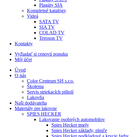
Plagáty SIA
Kompletné katalógy
Videá
SATA TV
SIA TV
COLAD TV
Teroson TV
Kontakty
Vyžiadať si cenovú ponuku
Môj účet
Úvod
O nás
Color Centrum SH s.r.o.
Školenia
Servis striekacích pištolí
Lakovňa
Naši dodávatelia
Materiály pre lakovne
SPIES HECKER
Lakovanie osobných automobilov
Spies Hecker tmely
Spies Hecker základy, plniče
Spies Hecker podkladové a krycie farby