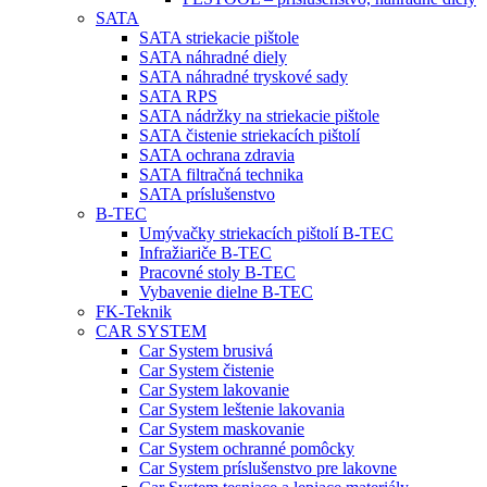
SATA
SATA striekacie pištole
SATA náhradné diely
SATA náhradné tryskové sady
SATA RPS
SATA nádržky na striekacie pištole
SATA čistenie striekacích pištolí
SATA ochrana zdravia
SATA filtračná technika
SATA príslušenstvo
B-TEC
Umývačky striekacích pištolí B-TEC
Infražiariče B-TEC
Pracovné stoly B-TEC
Vybavenie dielne B-TEC
FK-Teknik
CAR SYSTEM
Car System brusivá
Car System čistenie
Car System lakovanie
Car System leštenie lakovania
Car System maskovanie
Car System ochranné pomôcky
Car System príslušenstvo pre lakovne