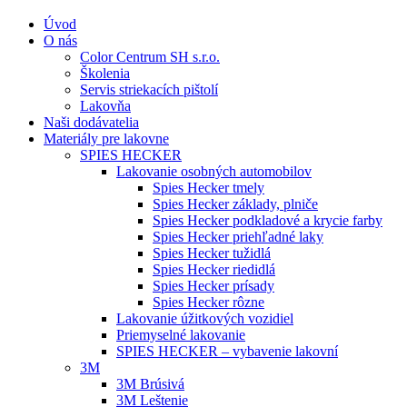
Úvod
O nás
Color Centrum SH s.r.o.
Školenia
Servis striekacích pištolí
Lakovňa
Naši dodávatelia
Materiály pre lakovne
SPIES HECKER
Lakovanie osobných automobilov
Spies Hecker tmely
Spies Hecker základy, plniče
Spies Hecker podkladové a krycie farby
Spies Hecker priehľadné laky
Spies Hecker tužidlá
Spies Hecker riedidlá
Spies Hecker prísady
Spies Hecker rôzne
Lakovanie úžitkových vozidiel
Priemyselné lakovanie
SPIES HECKER – vybavenie lakovní
3M
3M Brúsivá
3M Leštenie