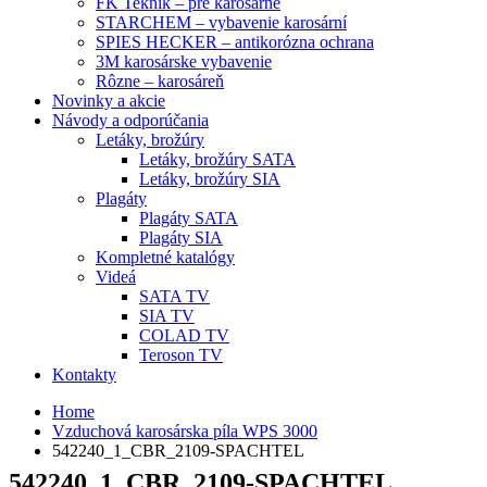
FK Teknik – pre karosárne
STARCHEM – vybavenie karosární
SPIES HECKER – antikorózna ochrana
3M karosárske vybavenie
Rôzne – karosáreň
Novinky a akcie
Návody a odporúčania
Letáky, brožúry
Letáky, brožúry SATA
Letáky, brožúry SIA
Plagáty
Plagáty SATA
Plagáty SIA
Kompletné katalógy
Videá
SATA TV
SIA TV
COLAD TV
Teroson TV
Kontakty
Home
Vzduchová karosárska píla WPS 3000
542240_1_CBR_2109-SPACHTEL
542240_1_CBR_2109-SPACHTEL