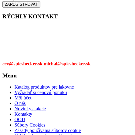
RÝCHLY KONTAKT
Tel. čísla:
0905 315 281,
0908 790 630
Mail:
ccv@spieshecker.sk
michal@spieshecker.sk
Menu
Katalóg produktov pre lakovne
Vyžiadať si cenovú ponuku
Môj účet
O nás
Novinky a akcie
Kontakty
OOU
Súbory Cookies
Zásady používania súborov cookie