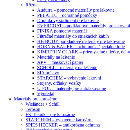
Rôzne
Audurra – pomocné materiály pre lakovne
PELATEC – ochranné pomôcky
Doplnkový sortiment pre lakovne
EVERCOAT – podkladové materiály pre lakovani
FINIXA pomocný materiál
Filtračné materiály do striekacích kabín
HB BODY podkladové materiály pre lakovanie
HORN & BAUER – ochranné a špeciálne fólie
KIMBERLY CLARK – priemyselné utierky, ochra
Materiály na leštenie
APV – maskovací papier
SCHOLL – materiály na leštenie
SIA brúsivo
STARCHEM – vybavenie lakovní
Stojany, držiaky, vozíky
U-POL – materiály pre autolakovanie
Výpredaj
Materiály pre karosárne
Wieländer + Schill
Teroson
FK Teknik – pre karosárne
STARCHEM – vybavenie karosární
SPIES HECKER – antikorózna ochrana