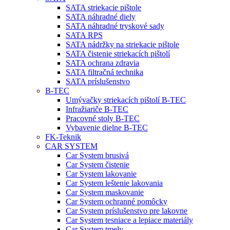
SATA striekacie pištole
SATA náhradné diely
SATA náhradné tryskové sady
SATA RPS
SATA nádržky na striekacie pištole
SATA čistenie striekacích pištolí
SATA ochrana zdravia
SATA filtračná technika
SATA príslušenstvo
B-TEC
Umývačky striekacích pištolí B-TEC
Infražiariče B-TEC
Pracovné stoly B-TEC
Vybavenie dielne B-TEC
FK-Teknik
CAR SYSTEM
Car System brusivá
Car System čistenie
Car System lakovanie
Car System leštenie lakovania
Car System maskovanie
Car System ochranné pomôcky
Car System príslušenstvo pre lakovne
Car System tesniace a lepiace materiály
Car System tmely