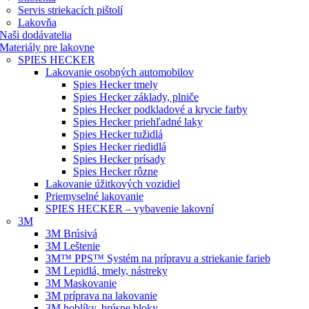
Servis striekacích pištolí
Lakovňa
Naši dodávatelia
Materiály pre lakovne
SPIES HECKER
Lakovanie osobných automobilov
Spies Hecker tmely
Spies Hecker základy, plniče
Spies Hecker podkladové a krycie farby
Spies Hecker priehľadné laky
Spies Hecker tužidlá
Spies Hecker riedidlá
Spies Hecker prísady
Spies Hecker rôzne
Lakovanie úžitkových vozidiel
Priemyselné lakovanie
SPIES HECKER – vybavenie lakovní
3M
3M Brúsivá
3M Leštenie
3M™ PPS™ Systém na prípravu a striekanie farieb
3M Lepidlá, tmely, nástreky
3M Maskovanie
3M príprava na lakovanie
3M hoblíky, brúsne bloky