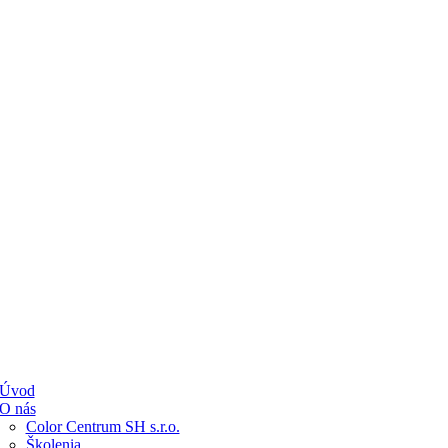
Úvod
O nás
Color Centrum SH s.r.o.
Školenia