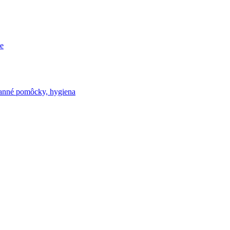
e
nné pomôcky, hygiena