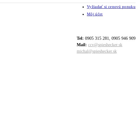
Vyžiadať si cenovú ponuku
Môj účet
Tel:
0905 315 281, 0905 946 909
Mail:
ccv@spieshecker.sk
michal@spieshecker.sk