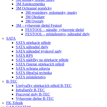
3M Autokozmetika
3M Ochranné pomôcky
3M respirátory, polomasky, masky
3M Okuliare
3M Overaly
3M – vybavenie dielní Festool
FESTOOL – náradie, vybavenie dielní
FESTOOL – príslušenstvo, náhradné diely
SATA
SATA striekacie pištole
SATA náhradné diely
SATA náhradné tryskové sady
SATA RPS
SATA nádržky na striekacie pištole
SATA čistenie striekacích pištolí
SATA ochrana zdravia
SATA filtračná technika
SATA príslušenstvo
B-TEC
Umývačky striekacích pištolí B-TEC
Infražiariče B-TEC
Pracovné stoly B-TEC
Vybavenie dielne B-TEC
FK-Teknik