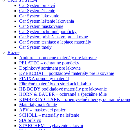
CAR SYSTEM
Car System brusivá
Car System čistenie
Car System lakovanie
Car System leštenie lakovania
Car System maskovanie
Car System ochranné pomôcky
Car System príslušenstvo pre lakovne
Car System tesniace a lepiace materiály
Car System tmely
Rôzne
Audurra – pomocné materiály pre lakovne
PELATEC – ochranné pomôcky
Doplnkový sortiment pre lakovne
EVERCOAT – podkladové materiály pre lakovanie
FINIXA pomocný materiál
Filtračné materiály do striekacích kabín
HB BODY podkladové materiály pre lakovanie
HORN & BAUER – ochranné a špeciálne fólie
KIMBERLY CLARK – priemyselné utierky, ochranné pomô
Materiály na leštenie
APV – maskovací papier
SCHOLL – materiály na leštenie
SIA brúsivo
STARCHEM – vybavenie lakovní