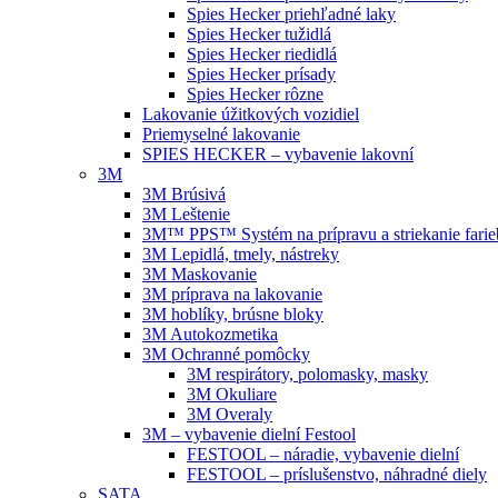
Spies Hecker priehľadné laky
Spies Hecker tužidlá
Spies Hecker riedidlá
Spies Hecker prísady
Spies Hecker rôzne
Lakovanie úžitkových vozidiel
Priemyselné lakovanie
SPIES HECKER – vybavenie lakovní
3M
3M Brúsivá
3M Leštenie
3M™ PPS™ Systém na prípravu a striekanie farie
3M Lepidlá, tmely, nástreky
3M Maskovanie
3M príprava na lakovanie
3M hoblíky, brúsne bloky
3M Autokozmetika
3M Ochranné pomôcky
3M respirátory, polomasky, masky
3M Okuliare
3M Overaly
3M – vybavenie dielní Festool
FESTOOL – náradie, vybavenie dielní
FESTOOL – príslušenstvo, náhradné diely
SATA