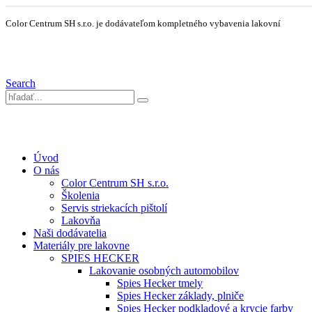
Color Centrum SH s.r.o. je dodávateľom kompletného vybavenia lakovní
Search
Úvod
O nás
Color Centrum SH s.r.o.
Školenia
Servis striekacích pištolí
Lakovňa
Naši dodávatelia
Materiály pre lakovne
SPIES HECKER
Lakovanie osobných automobilov
Spies Hecker tmely
Spies Hecker základy, plniče
Spies Hecker podkladové a krycie farby