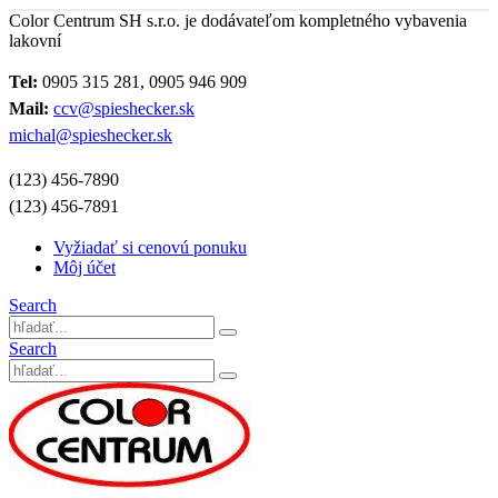
Color Centrum SH s.r.o. je dodávateľom kompletného vybavenia
lakovní
Tel:
0905 315 281, 0905 946 909
Mail:
ccv@spieshecker.sk
michal@spieshecker.sk
(123) 456-7890
(123) 456-7891
Vyžiadať si cenovú ponuku
Môj účet
Search
Search