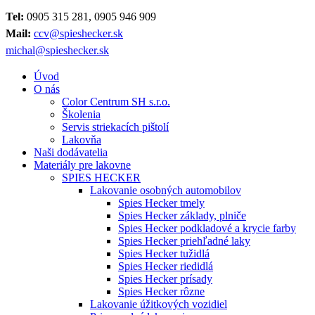
Tel:
0905 315 281, 0905 946 909
Mail:
ccv@spieshecker.sk
michal@spieshecker.sk
Úvod
O nás
Color Centrum SH s.r.o.
Školenia
Servis striekacích pištolí
Lakovňa
Naši dodávatelia
Materiály pre lakovne
SPIES HECKER
Lakovanie osobných automobilov
Spies Hecker tmely
Spies Hecker základy, plniče
Spies Hecker podkladové a krycie farby
Spies Hecker priehľadné laky
Spies Hecker tužidlá
Spies Hecker riedidlá
Spies Hecker prísady
Spies Hecker rôzne
Lakovanie úžitkových vozidiel