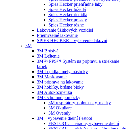
Spies Hecker priehľadné laky
Spies Hecker tužidlá
Spies Hecker riedidlá
Spies Hecker prísady
Spies Hecker rôzne
Lakovanie úžitkových vozidiel
Priemyselné lakovanie
SPIES HECKER – vybavenie lakovní
3M
3M Brúsivá
3M Leštenie
3M™ PPS™ Systém na prípravu a striekanie
farieb
3M Lepidlá, tmely, nástreky
3M Maskovanie
3M príprava na lakovanie
3M hoblíky, brúsne bloky
3M Autokozmetika
3M Ochranné pomôcky
3M respirátory, polomasky, masky
3M Okuliare
3M Overaly
3M – vybavenie dielní Festool
FESTOOL – náradie, vybavenie dielní
FESTOOL – príslušenstvo, náhradné diely