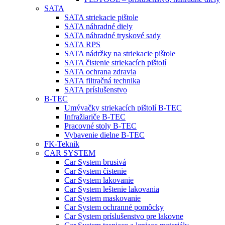
SATA
SATA striekacie pištole
SATA náhradné diely
SATA náhradné tryskové sady
SATA RPS
SATA nádržky na striekacie pištole
SATA čistenie striekacích pištolí
SATA ochrana zdravia
SATA filtračná technika
SATA príslušenstvo
B-TEC
Umývačky striekacích pištolí B-TEC
Infražiariče B-TEC
Pracovné stoly B-TEC
Vybavenie dielne B-TEC
FK-Teknik
CAR SYSTEM
Car System brusivá
Car System čistenie
Car System lakovanie
Car System leštenie lakovania
Car System maskovanie
Car System ochranné pomôcky
Car System príslušenstvo pre lakovne