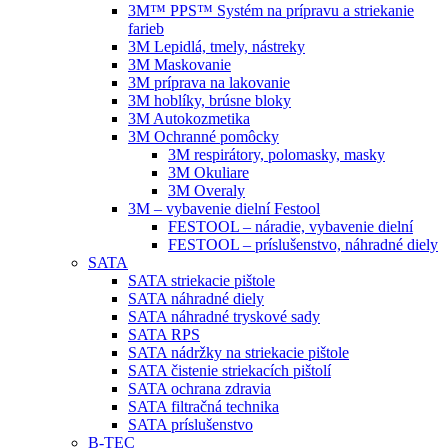
3M™ PPS™ Systém na prípravu a striekanie
farieb
3M Lepidlá, tmely, nástreky
3M Maskovanie
3M príprava na lakovanie
3M hoblíky, brúsne bloky
3M Autokozmetika
3M Ochranné pomôcky
3M respirátory, polomasky, masky
3M Okuliare
3M Overaly
3M – vybavenie dielní Festool
FESTOOL – náradie, vybavenie dielní
FESTOOL – príslušenstvo, náhradné diely
SATA
SATA striekacie pištole
SATA náhradné diely
SATA náhradné tryskové sady
SATA RPS
SATA nádržky na striekacie pištole
SATA čistenie striekacích pištolí
SATA ochrana zdravia
SATA filtračná technika
SATA príslušenstvo
B-TEC