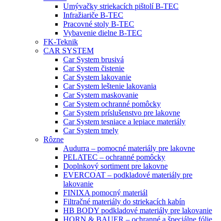
Umývačky striekacích pištolí B-TEC
Infražiariče B-TEC
Pracovné stoly B-TEC
Vybavenie dielne B-TEC
FK-Teknik
CAR SYSTEM
Car System brusivá
Car System čistenie
Car System lakovanie
Car System leštenie lakovania
Car System maskovanie
Car System ochranné pomôcky
Car System príslušenstvo pre lakovne
Car System tesniace a lepiace materiály
Car System tmely
Rôzne
Audurra – pomocné materiály pre lakovne
PELATEC – ochranné pomôcky
Doplnkový sortiment pre lakovne
EVERCOAT – podkladové materiály pre
lakovanie
FINIXA pomocný materiál
Filtračné materiály do striekacích kabín
HB BODY podkladové materiály pre lakovanie
HORN & BAUER – ochranné a špeciálne fólie