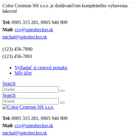
Color Centrum SH s.r.o. je dodávateľom kompletného vybavenia
lakovní
Tel:
0905 315 281, 0905 946 909
Mail:
ccv@spieshecker.sk
michal@spieshecker.sk
(123) 456-7890
(123) 456-7891
Vyžiadať si cenovú ponuku
Môj účet
Search
Search
Tel:
0905 315 281, 0905 946 909
Mail:
ccv@spieshecker.sk
michal@spieshecker.sk