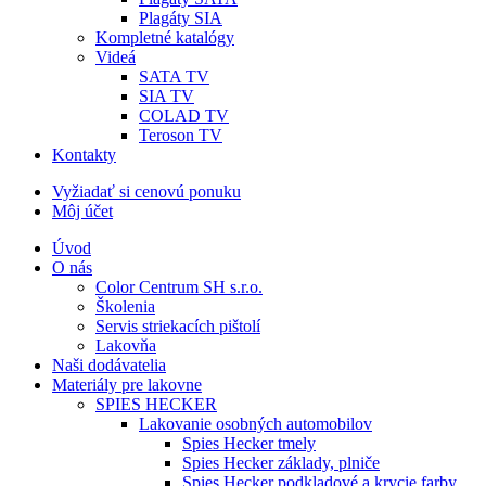
Plagáty SIA
Kompletné katalógy
Videá
SATA TV
SIA TV
COLAD TV
Teroson TV
Kontakty
Vyžiadať si cenovú ponuku
Môj účet
Úvod
O nás
Color Centrum SH s.r.o.
Školenia
Servis striekacích pištolí
Lakovňa
Naši dodávatelia
Materiály pre lakovne
SPIES HECKER
Lakovanie osobných automobilov
Spies Hecker tmely
Spies Hecker základy, plniče
Spies Hecker podkladové a krycie farby