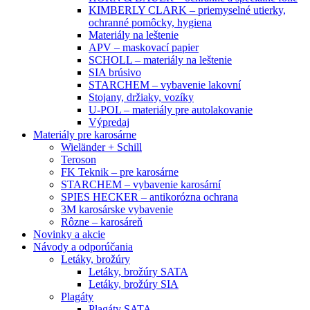
KIMBERLY CLARK – priemyselné utierky,
ochranné pomôcky, hygiena
Materiály na leštenie
APV – maskovací papier
SCHOLL – materiály na leštenie
SIA brúsivo
STARCHEM – vybavenie lakovní
Stojany, držiaky, vozíky
U-POL – materiály pre autolakovanie
Výpredaj
Materiály pre karosárne
Wieländer + Schill
Teroson
FK Teknik – pre karosárne
STARCHEM – vybavenie karosární
SPIES HECKER – antikorózna ochrana
3M karosárske vybavenie
Rôzne – karosáreň
Novinky a akcie
Návody a odporúčania
Letáky, brožúry
Letáky, brožúry SATA
Letáky, brožúry SIA
Plagáty
Plagáty SATA