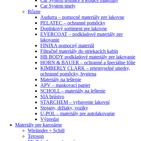
Car System tesniace a lepiace materiály
Car System tmely
Rôzne
Audurra – pomocné materiály pre lakovne
PELATEC – ochranné pomôcky
Doplnkový sortiment pre lakovne
EVERCOAT – podkladové materiály pre
lakovanie
FINIXA pomocný materiál
Filtračné materiály do striekacích kabín
HB BODY podkladové materiály pre lakovanie
HORN & BAUER – ochranné a špeciálne fólie
KIMBERLY CLARK – priemyselné utierky,
ochranné pomôcky, hygiena
Materiály na leštenie
APV – maskovací papier
SCHOLL – materiály na leštenie
SIA brúsivo
STARCHEM – vybavenie lakovní
Stojany, držiaky, vozíky
U-POL – materiály pre autolakovanie
Výpredaj
Materiály pre karosárne
Wieländer + Schill
Teroson