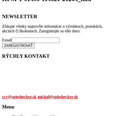
NEWSLETTER
Získajte všetky najnovšie informácie o výrobkoch, ponukách,
akciách či školeniach. Zaregistrujte sa ešte dnes.
Email
RÝCHLY KONTAKT
Tel. čísla:
0905 315 281,
0908 790 630
Mail:
ccv@spieshecker.sk
michal@spieshecker.sk
Menu