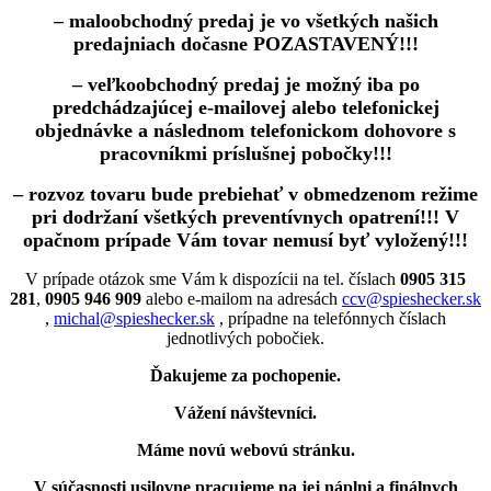
– maloobchodný predaj je vo všetkých našich
predajniach dočasne POZASTAVENÝ!!!
– veľkoobchodný predaj je možný iba po
predchádzajúcej e-mailovej alebo telefonickej
objednávke a následnom telefonickom dohovore s
pracovníkmi príslušnej pobočky!!!
– rozvoz tovaru bude prebiehať v obmedzenom režime
pri dodržaní všetkých preventívnych opatrení!!! V
opačnom prípade Vám tovar nemusí byť vyložený!!!
V prípade otázok sme Vám k dispozícii na tel. číslach
0905 315
281
,
0905 946 909
alebo e-mailom na adresách
ccv@spieshecker.sk
,
michal@spieshecker.sk
, prípadne na telefónnych číslach
jednotlivých pobočiek.
Ďakujeme za pochopenie.
Vážení návštevníci.
Máme novú webovú stránku.
V súčasnosti usilovne pracujeme na jej náplni a finálnych