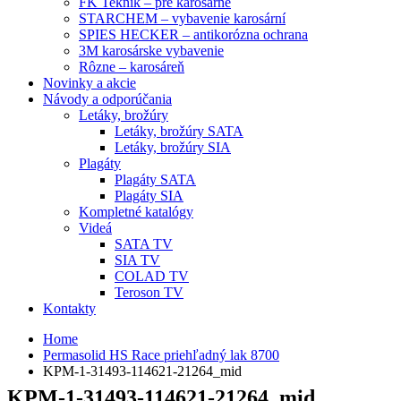
FK Teknik – pre karosárne
STARCHEM – vybavenie karosární
SPIES HECKER – antikorózna ochrana
3M karosárske vybavenie
Rôzne – karosáreň
Novinky a akcie
Návody a odporúčania
Letáky, brožúry
Letáky, brožúry SATA
Letáky, brožúry SIA
Plagáty
Plagáty SATA
Plagáty SIA
Kompletné katalógy
Videá
SATA TV
SIA TV
COLAD TV
Teroson TV
Kontakty
Home
Permasolid HS Race priehľadný lak 8700
KPM-1-31493-114621-21264_mid
KPM-1-31493-114621-21264_mid