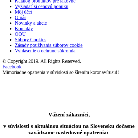
Katalóg produktov pre lakovne
Vyžiadať si cenovú ponuku
Môj účet
O nás
Novinky a akcie
Kontakty
OOU
Súbory Cookies
Zásady používania súborov cookie
Vyhlásenie o ochrane súkromia
© Copyright 2019. All Rights Reserved.
Facebook
Mimoriadne opatrenia v súvislosti so šírením koronavírusu!!
Vážení zákazníci,
v súvislosti s aktuálnou situáciou na Slovensku dočasne
zavádzame nasledovné opatrenia: