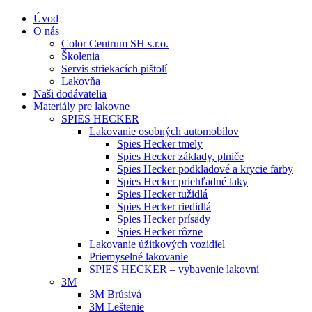
Úvod
O nás
Color Centrum SH s.r.o.
Školenia
Servis striekacích pištolí
Lakovňa
Naši dodávatelia
Materiály pre lakovne
SPIES HECKER
Lakovanie osobných automobilov
Spies Hecker tmely
Spies Hecker základy, plniče
Spies Hecker podkladové a krycie farby
Spies Hecker priehľadné laky
Spies Hecker tužidlá
Spies Hecker riedidlá
Spies Hecker prísady
Spies Hecker rôzne
Lakovanie úžitkových vozidiel
Priemyselné lakovanie
SPIES HECKER – vybavenie lakovní
3M
3M Brúsivá
3M Leštenie