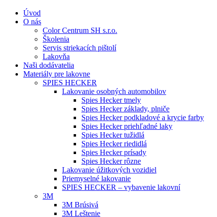
Úvod
O nás
Color Centrum SH s.r.o.
Školenia
Servis striekacích pištolí
Lakovňa
Naši dodávatelia
Materiály pre lakovne
SPIES HECKER
Lakovanie osobných automobilov
Spies Hecker tmely
Spies Hecker základy, plniče
Spies Hecker podkladové a krycie farby
Spies Hecker priehľadné laky
Spies Hecker tužidlá
Spies Hecker riedidlá
Spies Hecker prísady
Spies Hecker rôzne
Lakovanie úžitkových vozidiel
Priemyselné lakovanie
SPIES HECKER – vybavenie lakovní
3M
3M Brúsivá
3M Leštenie