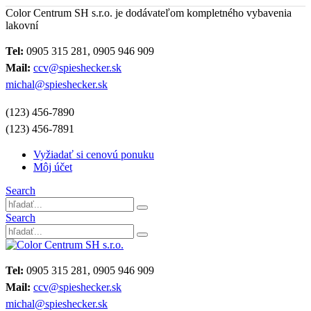
Color Centrum SH s.r.o. je dodávateľom kompletného vybavenia
lakovní
Tel:
0905 315 281, 0905 946 909
Mail:
ccv@spieshecker.sk
michal@spieshecker.sk
(123) 456-7890
(123) 456-7891
Vyžiadať si cenovú ponuku
Môj účet
Search
Search
Tel:
0905 315 281, 0905 946 909
Mail:
ccv@spieshecker.sk
michal@spieshecker.sk