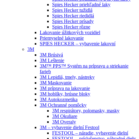
Spies Hecker priehľadné laky
Spies Hecker tužidlá
Spies Hecker riedidlá
Spies Hecker prísady
Spies Hecker rôzne
Lakovanie úžitkových vozidiel
Priemyselné lakovanie
SPIES HECKER – vybavenie lakovní
3M
3M Brúsivá
3M Leštenie
3M™ PPS™ Systém na prípravu a striekanie
farieb
3M Lepidlá, tmely, nástreky
3M Maskovanie
3M príprava na lakovanie
3M hoblíky, brúsne bloky
3M Autokozmetika
3M Ochranné pomôcky
3M respirátory, polomasky, masky
3M Okuliare
3M Overaly
3M – vybavenie dielní Festool
FESTOOL – náradie, vybavenie dielní
FESTOOL – príslušenstvo, náhradné diely