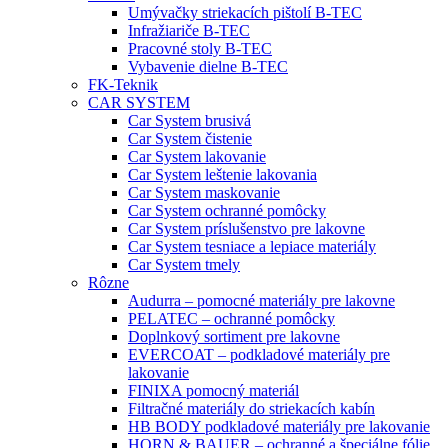
Umývačky striekacích pištolí B-TEC
Infražiariče B-TEC
Pracovné stoly B-TEC
Vybavenie dielne B-TEC
FK-Teknik
CAR SYSTEM
Car System brusivá
Car System čistenie
Car System lakovanie
Car System leštenie lakovania
Car System maskovanie
Car System ochranné pomôcky
Car System príslušenstvo pre lakovne
Car System tesniace a lepiace materiály
Car System tmely
Rôzne
Audurra – pomocné materiály pre lakovne
PELATEC – ochranné pomôcky
Doplnkový sortiment pre lakovne
EVERCOAT – podkladové materiály pre
lakovanie
FINIXA pomocný materiál
Filtračné materiály do striekacích kabín
HB BODY podkladové materiály pre lakovanie
HORN & BAUER – ochranné a špeciálne fólie