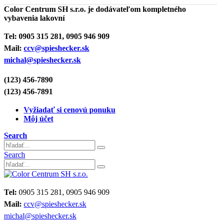
Color Centrum SH s.r.o. je dodávateľom kompletného
vybavenia lakovní
Tel:
0905 315 281, 0905 946 909
Mail:
ccv@spieshecker.sk
michal@spieshecker.sk
(123) 456-7890
(123) 456-7891
Vyžiadať si cenovú ponuku
Môj účet
Search
Search
Tel:
0905 315 281, 0905 946 909
Mail:
ccv@spieshecker.sk
michal@spieshecker.sk