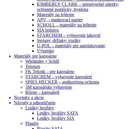
KIMBERLY CLARK – priemyselné utierky,
ochranné pomôcky, hygiena
Materiály na leštenie
APV – maskovací papier
SCHOLL – materiály na leštenie
SIA brúsivo
STARCHEM – vybavenie lakovní
Stojany, držiaky, vozíky
U-POL – materiály pre autolakovanie
Výpredaj
Materiály pre karosárne
Wieländer + Schill
Teroson
FK Teknik – pre karosárne
STARCHEM – vybavenie karosární
SPIES HECKER – antikorózna ochrana
3M karosárske vybavenie
Rôzne – karosáreň
Novinky a akcie
Návody a odporúčania
Letáky, brožúry
Letáky, brožúry SATA
Letáky, brožúry SIA
Plagáty
Plagáty SATA