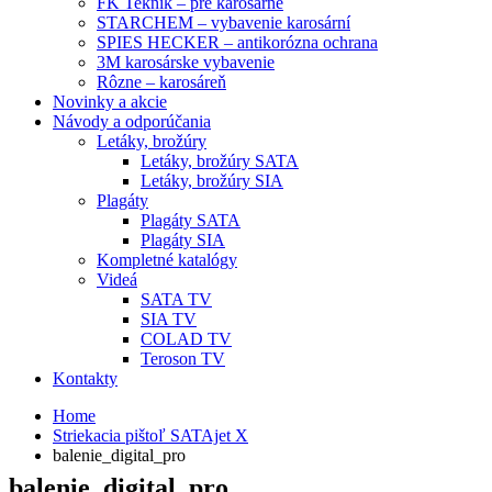
FK Teknik – pre karosárne
STARCHEM – vybavenie karosární
SPIES HECKER – antikorózna ochrana
3M karosárske vybavenie
Rôzne – karosáreň
Novinky a akcie
Návody a odporúčania
Letáky, brožúry
Letáky, brožúry SATA
Letáky, brožúry SIA
Plagáty
Plagáty SATA
Plagáty SIA
Kompletné katalógy
Videá
SATA TV
SIA TV
COLAD TV
Teroson TV
Kontakty
Home
Striekacia pištoľ SATAjet X
balenie_digital_pro
balenie_digital_pro