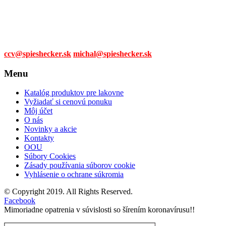
0905 315 281,
0908 790 630
Mail:
ccv@spieshecker.sk
michal@spieshecker.sk
Menu
Katalóg produktov pre lakovne
Vyžiadať si cenovú ponuku
Môj účet
O nás
Novinky a akcie
Kontakty
OOU
Súbory Cookies
Zásady používania súborov cookie
Vyhlásenie o ochrane súkromia
© Copyright 2019. All Rights Reserved.
Facebook
Mimoriadne opatrenia v súvislosti so šírením koronavírusu!!