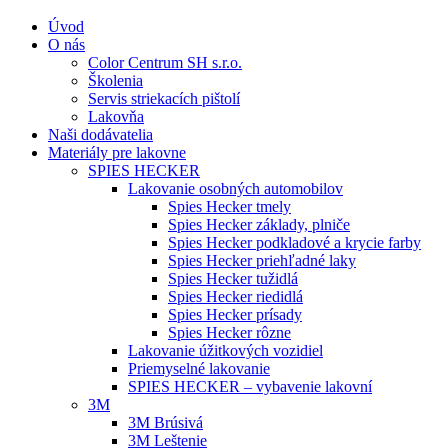
Úvod
O nás
Color Centrum SH s.r.o.
Školenia
Servis striekacích pištolí
Lakovňa
Naši dodávatelia
Materiály pre lakovne
SPIES HECKER
Lakovanie osobných automobilov
Spies Hecker tmely
Spies Hecker základy, plniče
Spies Hecker podkladové a krycie farby
Spies Hecker priehľadné laky
Spies Hecker tužidlá
Spies Hecker riedidlá
Spies Hecker prísady
Spies Hecker rôzne
Lakovanie úžitkových vozidiel
Priemyselné lakovanie
SPIES HECKER – vybavenie lakovní
3M
3M Brúsivá
3M Leštenie