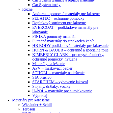
Car System tesniace a lepiace materiály
Car System tmely
Rôzne
Audurra – pomocné materiály pre lakovne
PELATEC – ochranné pomôcky
Doplnkový sortiment pre lakovne
EVERCOAT – podkladové materiály pre
lakovanie
FINIXA pomocný materiál
Filtračné materiály do striekacích kabín
HB BODY podkladové materiály pre lakovanie
HORN & BAUER – ochranné a špeciálne fólie
KIMBERLY CLARK – priemyselné utierky,
ochranné pomôcky, hygiena
Materiály na leštenie
APV – maskovací papier
SCHOLL – materiály na leštenie
SIA brúsivo
STARCHEM – vybavenie lakovní
Stojany, držiaky, vozíky
U-POL – materiály pre autolakovanie
Výpredaj
Materiály pre karosárne
Wieländer + Schill
Teroson