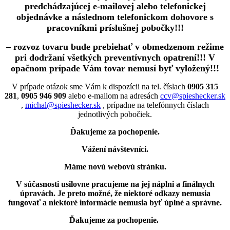
predchádzajúcej e-mailovej alebo telefonickej
objednávke a následnom telefonickom dohovore s
pracovníkmi príslušnej pobočky!!!
– rozvoz tovaru bude prebiehať v obmedzenom režime
pri dodržaní všetkých preventívnych opatrení!!! V
opačnom prípade Vám tovar nemusí byť vyložený!!!
V prípade otázok sme Vám k dispozícii na tel. číslach
0905 315
281
,
0905 946 909
alebo e-mailom na adresách
ccv@spieshecker.sk
,
michal@spieshecker.sk
, prípadne na telefónnych číslach
jednotlivých pobočiek.
Ďakujeme za pochopenie.
Vážení návštevníci.
Máme novú webovú stránku.
V súčasnosti usilovne pracujeme na jej náplni a finálnych
úpravách.
Je preto možné, že niektoré odkazy nemusia
fungovať
a niektoré informácie nemusia byť úplné a správne.
Ďakujeme za pochopenie.