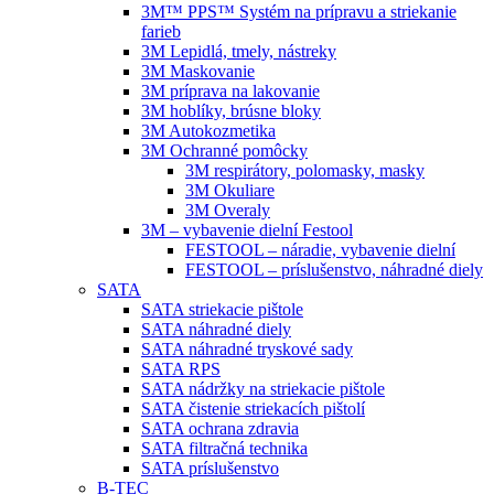
3M™ PPS™ Systém na prípravu a striekanie
farieb
3M Lepidlá, tmely, nástreky
3M Maskovanie
3M príprava na lakovanie
3M hoblíky, brúsne bloky
3M Autokozmetika
3M Ochranné pomôcky
3M respirátory, polomasky, masky
3M Okuliare
3M Overaly
3M – vybavenie dielní Festool
FESTOOL – náradie, vybavenie dielní
FESTOOL – príslušenstvo, náhradné diely
SATA
SATA striekacie pištole
SATA náhradné diely
SATA náhradné tryskové sady
SATA RPS
SATA nádržky na striekacie pištole
SATA čistenie striekacích pištolí
SATA ochrana zdravia
SATA filtračná technika
SATA príslušenstvo
B-TEC