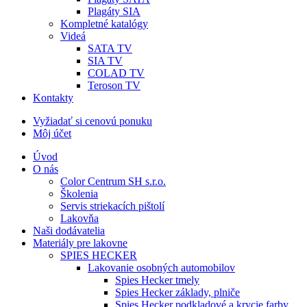
Plagáty SIA
Kompletné katalógy
Videá
SATA TV
SIA TV
COLAD TV
Teroson TV
Kontakty
Vyžiadať si cenovú ponuku
Môj účet
Úvod
O nás
Color Centrum SH s.r.o.
Školenia
Servis striekacích pištolí
Lakovňa
Naši dodávatelia
Materiály pre lakovne
SPIES HECKER
Lakovanie osobných automobilov
Spies Hecker tmely
Spies Hecker základy, plniče
Spies Hecker podkladové a krycie farby