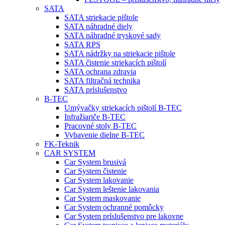
SATA
SATA striekacie pištole
SATA náhradné diely
SATA náhradné tryskové sady
SATA RPS
SATA nádržky na striekacie pištole
SATA čistenie striekacích pištolí
SATA ochrana zdravia
SATA filtračná technika
SATA príslušenstvo
B-TEC
Umývačky striekacích pištolí B-TEC
Infražiariče B-TEC
Pracovné stoly B-TEC
Vybavenie dielne B-TEC
FK-Teknik
CAR SYSTEM
Car System brusivá
Car System čistenie
Car System lakovanie
Car System leštenie lakovania
Car System maskovanie
Car System ochranné pomôcky
Car System príslušenstvo pre lakovne