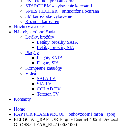
FK Teknik – pre karosárne
STARCHEM – vybavenie karosární
SPIES HECKER – antikorózna ochrana
3M karosárske vybavenie
Rôzne – karosáreň
Novinky a akcie
Návody a odporúčania
Letáky, brožúry
Letáky, brožúry SATA
Letáky, brožúry SIA
Plagáty
Plagáty SATA
Plagáty SIA
Kompletné katalógy
Videá
SATA TV
SIA TV
COLAD TV
Teroson TV
Kontakty
Home
RAPTOR FLAMEPROOF - ohňovzdorná farba - sprej
REEGC-AL_RAPTOR-Engine-Enamel-400mL-Aerosol-
GLOSS-CLEAR_EU-1000×1000