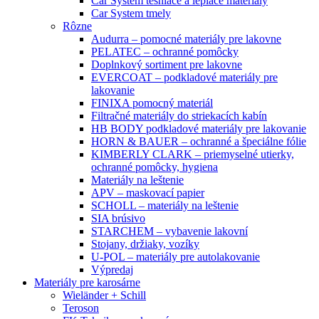
Car System tesniace a lepiace materiály
Car System tmely
Rôzne
Audurra – pomocné materiály pre lakovne
PELATEC – ochranné pomôcky
Doplnkový sortiment pre lakovne
EVERCOAT – podkladové materiály pre
lakovanie
FINIXA pomocný materiál
Filtračné materiály do striekacích kabín
HB BODY podkladové materiály pre lakovanie
HORN & BAUER – ochranné a špeciálne fólie
KIMBERLY CLARK – priemyselné utierky,
ochranné pomôcky, hygiena
Materiály na leštenie
APV – maskovací papier
SCHOLL – materiály na leštenie
SIA brúsivo
STARCHEM – vybavenie lakovní
Stojany, držiaky, vozíky
U-POL – materiály pre autolakovanie
Výpredaj
Materiály pre karosárne
Wieländer + Schill
Teroson