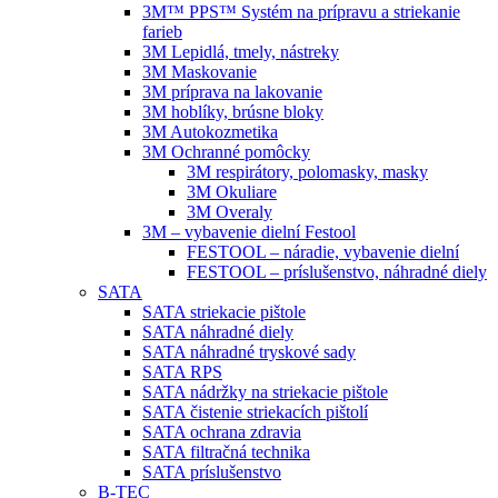
3M™ PPS™ Systém na prípravu a striekanie
farieb
3M Lepidlá, tmely, nástreky
3M Maskovanie
3M príprava na lakovanie
3M hoblíky, brúsne bloky
3M Autokozmetika
3M Ochranné pomôcky
3M respirátory, polomasky, masky
3M Okuliare
3M Overaly
3M – vybavenie dielní Festool
FESTOOL – náradie, vybavenie dielní
FESTOOL – príslušenstvo, náhradné diely
SATA
SATA striekacie pištole
SATA náhradné diely
SATA náhradné tryskové sady
SATA RPS
SATA nádržky na striekacie pištole
SATA čistenie striekacích pištolí
SATA ochrana zdravia
SATA filtračná technika
SATA príslušenstvo
B-TEC