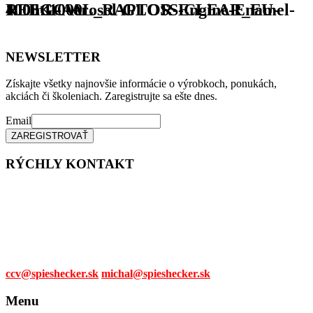
REEGC-AL_RAPTOR-Engine-Enamel-400mL-Aerosol-GLOSS-CLEAR_EU-1000×1000
NEWSLETTER
Získajte všetky najnovšie informácie o výrobkoch, ponukách,
akciách či školeniach. Zaregistrujte sa ešte dnes.
Email
RÝCHLY KONTAKT
Tel. čísla:
0905 315 281,
0908 790 630
Mail:
ccv@spieshecker.sk
michal@spieshecker.sk
Menu