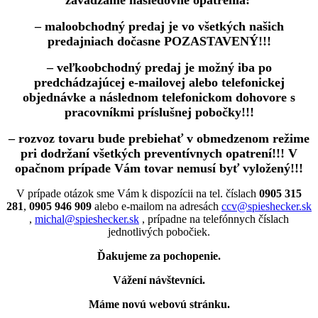
zavádzame nasledovné opatrenia:
– maloobchodný predaj je vo všetkých našich
predajniach dočasne POZASTAVENÝ!!!
– veľkoobchodný predaj je možný iba po
predchádzajúcej e-mailovej alebo telefonickej
objednávke a následnom telefonickom dohovore s
pracovníkmi príslušnej pobočky!!!
– rozvoz tovaru bude prebiehať v obmedzenom režime
pri dodržaní všetkých preventívnych opatrení!!! V
opačnom prípade Vám tovar nemusí byť vyložený!!!
V prípade otázok sme Vám k dispozícii na tel. číslach
0905 315
281
,
0905 946 909
alebo e-mailom na adresách
ccv@spieshecker.sk
,
michal@spieshecker.sk
, prípadne na telefónnych číslach
jednotlivých pobočiek.
Ďakujeme za pochopenie.
Vážení návštevníci.
Máme novú webovú stránku.