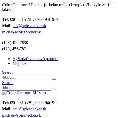
Color Centrum SH s.r.o. je dodávateľom kompletného vybavenia
lakovní
Tel:
0905 315 281, 0905 946 909
Mail:
ccv@spieshecker.sk
michal@spieshecker.sk
(123) 456-7890
(123) 456-7891
Vyžiadať si cenovú ponuku
Môj účet
Search
Search
Tel:
0905 315 281, 0905 946 909
Mail:
ccv@spieshecker.sk
michal@spieshecker.sk