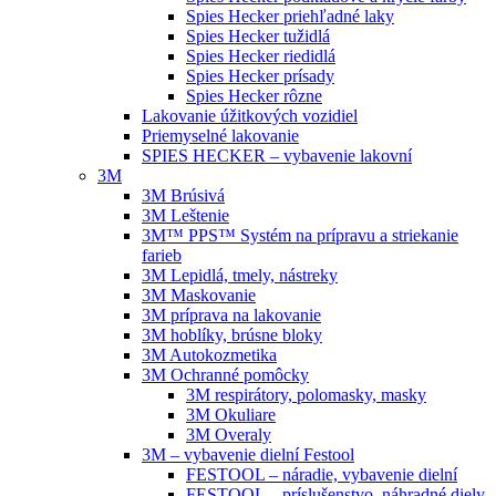
Spies Hecker priehľadné laky
Spies Hecker tužidlá
Spies Hecker riedidlá
Spies Hecker prísady
Spies Hecker rôzne
Lakovanie úžitkových vozidiel
Priemyselné lakovanie
SPIES HECKER – vybavenie lakovní
3M
3M Brúsivá
3M Leštenie
3M™ PPS™ Systém na prípravu a striekanie
farieb
3M Lepidlá, tmely, nástreky
3M Maskovanie
3M príprava na lakovanie
3M hoblíky, brúsne bloky
3M Autokozmetika
3M Ochranné pomôcky
3M respirátory, polomasky, masky
3M Okuliare
3M Overaly
3M – vybavenie dielní Festool
FESTOOL – náradie, vybavenie dielní
FESTOOL – príslušenstvo, náhradné diely