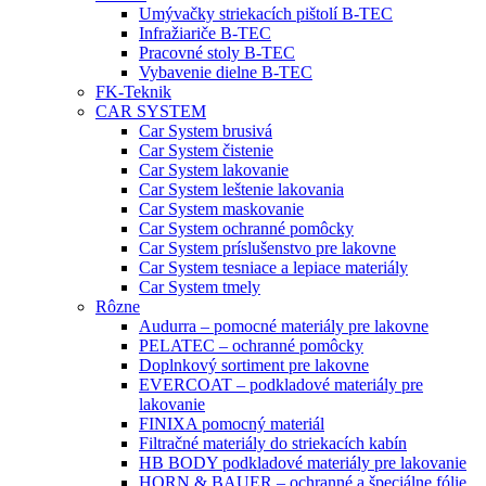
Umývačky striekacích pištolí B-TEC
Infražiariče B-TEC
Pracovné stoly B-TEC
Vybavenie dielne B-TEC
FK-Teknik
CAR SYSTEM
Car System brusivá
Car System čistenie
Car System lakovanie
Car System leštenie lakovania
Car System maskovanie
Car System ochranné pomôcky
Car System príslušenstvo pre lakovne
Car System tesniace a lepiace materiály
Car System tmely
Rôzne
Audurra – pomocné materiály pre lakovne
PELATEC – ochranné pomôcky
Doplnkový sortiment pre lakovne
EVERCOAT – podkladové materiály pre
lakovanie
FINIXA pomocný materiál
Filtračné materiály do striekacích kabín
HB BODY podkladové materiály pre lakovanie
HORN & BAUER – ochranné a špeciálne fólie