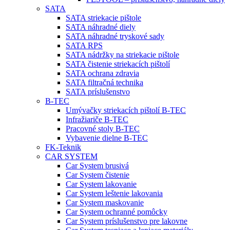
SATA
SATA striekacie pištole
SATA náhradné diely
SATA náhradné tryskové sady
SATA RPS
SATA nádržky na striekacie pištole
SATA čistenie striekacích pištolí
SATA ochrana zdravia
SATA filtračná technika
SATA príslušenstvo
B-TEC
Umývačky striekacích pištolí B-TEC
Infražiariče B-TEC
Pracovné stoly B-TEC
Vybavenie dielne B-TEC
FK-Teknik
CAR SYSTEM
Car System brusivá
Car System čistenie
Car System lakovanie
Car System leštenie lakovania
Car System maskovanie
Car System ochranné pomôcky
Car System príslušenstvo pre lakovne