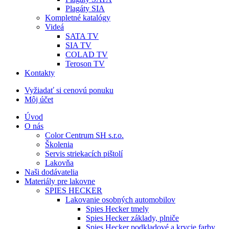
Plagáty SIA
Kompletné katalógy
Videá
SATA TV
SIA TV
COLAD TV
Teroson TV
Kontakty
Vyžiadať si cenovú ponuku
Môj účet
Úvod
O nás
Color Centrum SH s.r.o.
Školenia
Servis striekacích pištolí
Lakovňa
Naši dodávatelia
Materiály pre lakovne
SPIES HECKER
Lakovanie osobných automobilov
Spies Hecker tmely
Spies Hecker základy, plniče
Spies Hecker podkladové a krycie farby