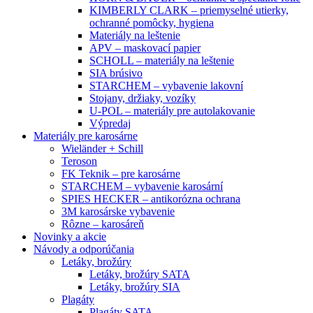
KIMBERLY CLARK – priemyselné utierky,
ochranné pomôcky, hygiena
Materiály na leštenie
APV – maskovací papier
SCHOLL – materiály na leštenie
SIA brúsivo
STARCHEM – vybavenie lakovní
Stojany, držiaky, vozíky
U-POL – materiály pre autolakovanie
Výpredaj
Materiály pre karosárne
Wieländer + Schill
Teroson
FK Teknik – pre karosárne
STARCHEM – vybavenie karosární
SPIES HECKER – antikorózna ochrana
3M karosárske vybavenie
Rôzne – karosáreň
Novinky a akcie
Návody a odporúčania
Letáky, brožúry
Letáky, brožúry SATA
Letáky, brožúry SIA
Plagáty
Plagáty SATA