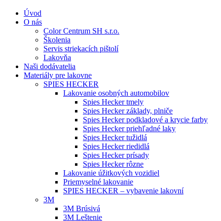
Úvod
O nás
Color Centrum SH s.r.o.
Školenia
Servis striekacích pištolí
Lakovňa
Naši dodávatelia
Materiály pre lakovne
SPIES HECKER
Lakovanie osobných automobilov
Spies Hecker tmely
Spies Hecker základy, plniče
Spies Hecker podkladové a krycie farby
Spies Hecker priehľadné laky
Spies Hecker tužidlá
Spies Hecker riedidlá
Spies Hecker prísady
Spies Hecker rôzne
Lakovanie úžitkových vozidiel
Priemyselné lakovanie
SPIES HECKER – vybavenie lakovní
3M
3M Brúsivá
3M Leštenie