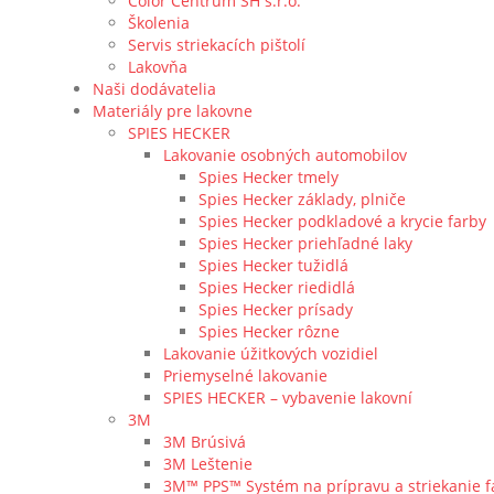
Color Centrum SH s.r.o.
Školenia
Servis striekacích pištolí
Lakovňa
Naši dodávatelia
Materiály pre lakovne
SPIES HECKER
Lakovanie osobných automobilov
Spies Hecker tmely
Spies Hecker základy, plniče
Spies Hecker podkladové a krycie farby
Spies Hecker priehľadné laky
Spies Hecker tužidlá
Spies Hecker riedidlá
Spies Hecker prísady
Spies Hecker rôzne
Lakovanie úžitkových vozidiel
Priemyselné lakovanie
SPIES HECKER – vybavenie lakovní
3M
3M Brúsivá
3M Leštenie
3M™ PPS™ Systém na prípravu a striekanie f