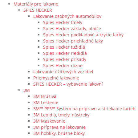
Materiály pre lakovne
SPIES HECKER
Lakovanie osobných automobilov
Spies Hecker tmely
Spies Hecker základy, plniče
Spies Hecker podkladové a krycie farby
Spies Hecker priehľadné laky
Spies Hecker tužidlá
Spies Hecker riedidlá
Spies Hecker prísady
Spies Hecker rôzne
Lakovanie úžitkových vozidiel
Priemyselné lakovanie
SPIES HECKER – vybavenie lakovní
3M
3M Brúsivá
3M Leštenie
3M™ PPS™ Systém na prípravu a striekanie farieb
3M Lepidlá, tmely, nástreky
3M Maskovanie
3M príprava na lakovanie
3M hoblíky, brúsne bloky