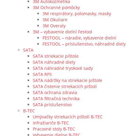
3M Autokozmetika
3M Ochranné pomôcky
3M respirátory, polomasky, masky
3M Okuliare
3M Overaly
3M – vybavenie dielní Festool
FESTOOL – náradie, vybavenie dielní
FESTOOL – príslušenstvo, náhradné diely
SATA
SATA striekacie pištole
SATA náhradné diely
SATA náhradné tryskové sady
SATA RPS
SATA nádržky na striekacie pištole
SATA čistenie striekacích pištolí
SATA ochrana zdravia
SATA filtračná technika
SATA príslušenstvo
B-TEC
Umývačky striekacích pištolí B-TEC
Infražiariče B-TEC
Pracovné stoly B-TEC
Vybavenie dielne B-TEC