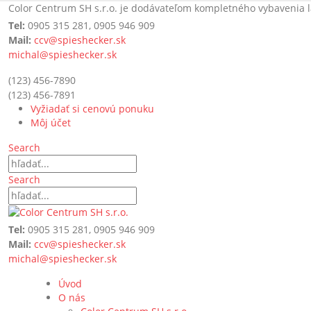
Color Centrum SH s.r.o. je dodávateľom kompletného vybavenia l
Tel:
0905 315 281, 0905 946 909
Mail:
ccv@spieshecker.sk
michal@spieshecker.sk
(123) 456-7890
(123) 456-7891
Vyžiadať si cenovú ponuku
Môj účet
Search
Search
Tel:
0905 315 281, 0905 946 909
Mail:
ccv@spieshecker.sk
michal@spieshecker.sk
Úvod
O nás