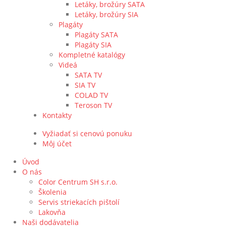
Letáky, brožúry SATA
Letáky, brožúry SIA
Plagáty
Plagáty SATA
Plagáty SIA
Kompletné katalógy
Videá
SATA TV
SIA TV
COLAD TV
Teroson TV
Kontakty
Vyžiadať si cenovú ponuku
Môj účet
Úvod
O nás
Color Centrum SH s.r.o.
Školenia
Servis striekacích pištolí
Lakovňa
Naši dodávatelia