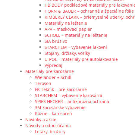
HB BODY podkladové materiály pre lakovani
HORN & BAUER – ochranné a špeciálne fólie
KIMBERLY CLARK – priemyselné utierky, och
Materiály na leštenie
APV – maskovací papier
SCHOLL – materiály na leštenie
SIA brúsivo
STARCHEM – vybavenie lakovní
Stojany, držiaky, vozíky
U-POL – materiály pre autolakovanie
Výpredaj
Materiály pre karosárne
Wieländer + Schill
Teroson
FK Teknik – pre karosárne
STARCHEM – vybavenie karosární
SPIES HECKER – antikorózna ochrana
3M karosárske vybavenie
Rôzne – karosáreň
Novinky a akcie
Návody a odporúčania
Letáky, brožúry