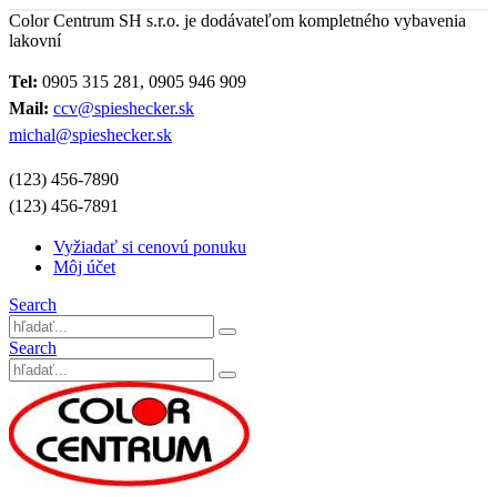
Color Centrum SH s.r.o. je dodávateľom kompletného vybavenia
lakovní
Tel:
0905 315 281, 0905 946 909
Mail:
ccv@spieshecker.sk
michal@spieshecker.sk
(123) 456-7890
(123) 456-7891
Vyžiadať si cenovú ponuku
Môj účet
Search
Search