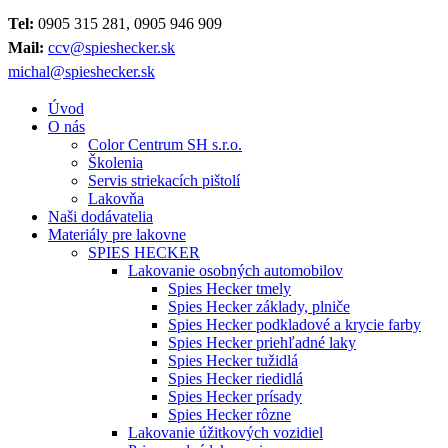
Tel:
0905 315 281, 0905 946 909
Mail:
ccv@spieshecker.sk
michal@spieshecker.sk
Úvod
O nás
Color Centrum SH s.r.o.
Školenia
Servis striekacích pištolí
Lakovňa
Naši dodávatelia
Materiály pre lakovne
SPIES HECKER
Lakovanie osobných automobilov
Spies Hecker tmely
Spies Hecker základy, plniče
Spies Hecker podkladové a krycie farby
Spies Hecker priehľadné laky
Spies Hecker tužidlá
Spies Hecker riedidlá
Spies Hecker prísady
Spies Hecker rôzne
Lakovanie úžitkových vozidiel